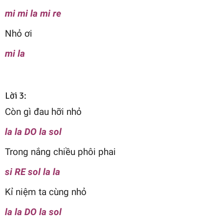
mi mi la mi re
Nhỏ ơi
mi la
Lời 3:
Còn gì đau hỡi nhỏ
la la DO la sol
Trong nắng chiều phôi phai
si RE sol la la
Kỉ niệm ta cùng nhỏ
la la DO la sol