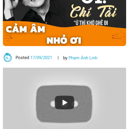
Posted
17/09/2021
by
Phạm Ánh Linh