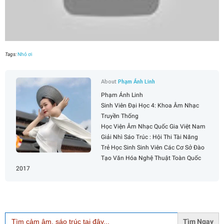
Tags:
Nhỏ ơi
About
Phạm Ánh Linh
Phạm Ánh Linh
Sinh Viên Đại Học 4: Khoa Âm Nhạc
Truyền Thống
Học Viện Âm Nhạc Quốc Gia Việt Nam
Giải Nhì Sáo Trúc : Hội Thi Tài Năng
Trẻ Học Sinh Sinh Viên Các Cơ Sở Đào
Tạo Văn Hóa Nghệ Thuật Toàn Quốc
2017
Search
for: