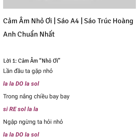
Cảm Âm Nhỏ Ơi | Sáo A4 |
Sáo Trúc Hoàng
Anh
Chuẩn Nhất
Lời 1: Cảm Âm “Nhỏ Ơi”
Lần đầu ta gặp nhỏ
la la DO la sol
Trong nắng chiều bay bay
si RE sol la la
Ngập ngừng ta hỏi nhỏ
la la DO la sol