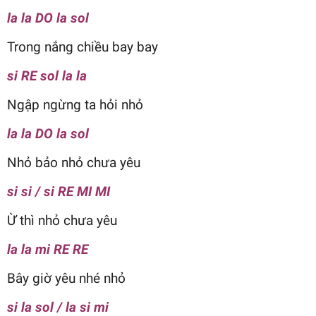
la la DO la sol
Trong nắng chiều bay bay
si RE sol la la
Ngập ngừng ta hỏi nhỏ
la la DO la sol
Nhỏ bảo nhỏ chưa yêu
si si / si RE MI MI
Ừ thì nhỏ chưa yêu
la la mi RE RE
Bây giờ yêu nhé nhỏ
si la sol / la si mi