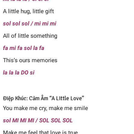
A little hug, little gift
sol sol sol / mi mi mi
All of little something
fa mi fa sol la fa
This’s ours memories
la la la DO si
Điệp Khúc: Cảm Âm “A Little Love”
You make me cry, make me smile
sol MI MI MI / SOL SOL SOL
Make me feel that love is true