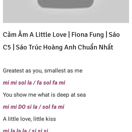
Cảm Âm A Little Love | Fiona Fung | Sáo
C5 |
Sáo Trúc Hoàng Anh
Chuẩn Nhất
Greatest as you, smallest as me
mi mi sol la / fa sol fa mi
You show me what is deep at sea
mi mi DO si la / sol fa mi
A little love, little kiss
mi la la la / si si si