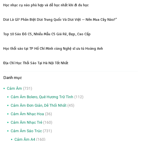
Học nhạc cụ nào phù hợp và dễ học nhất khi đi du học
2,000,000₫.
là:
750,000₫.
Dizi Là Gì? Phân Biệt Dizi Trung Quốc Và Dizi Việt — Nên Mua Cây Nào?"
Top 10 Sáo Đô C5, Nhiều Mẫu C5 Giá Rẻ, Đẹp, Cao Cấp
Học thổi sáo tại TP Hồ Chí Minh cùng Nghệ sĩ ưu tú Hoàng Anh
Địa Chỉ Học Thổi Sáo Tại Hà Nội Tốt Nhất
Danh mục
Cảm Âm
(731)
Cảm Âm Bolero, Quê Hương Trữ Tình
(112)
Cảm Âm Đơn Giản, Dễ Thổi Nhất
(45)
Cảm Âm Nhạc Hoa
(36)
Cảm Âm Nhạc Trẻ
(160)
Cảm Âm Sáo Trúc
(731)
Cảm Âm A4
(160)