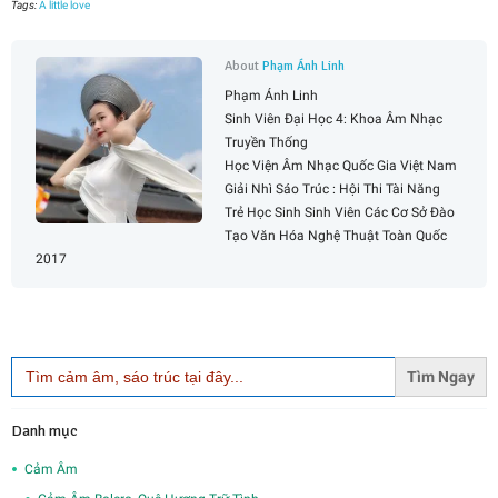
Tags:
A little love
About
Phạm Ánh Linh
Phạm Ánh Linh
Sinh Viên Đại Học 4: Khoa Âm Nhạc
Truyền Thống
Học Viện Âm Nhạc Quốc Gia Việt Nam
Giải Nhì Sáo Trúc : Hội Thi Tài Năng
Trẻ Học Sinh Sinh Viên Các Cơ Sở Đào
Tạo Văn Hóa Nghệ Thuật Toàn Quốc
2017
Search
for:
Danh mục
Cảm Âm