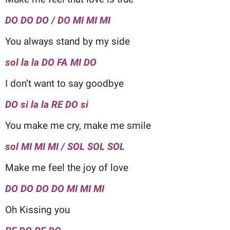
DO DO DO / DO MI MI MI
You always stand by my side
sol la la DO FA MI DO
I don’t want to say goodbye
DO si la la RE DO si
You make me cry, make me smile
sol MI MI MI / SOL SOL SOL
Make me feel the joy of love
DO DO DO DO MI MI MI
Oh Kissing you