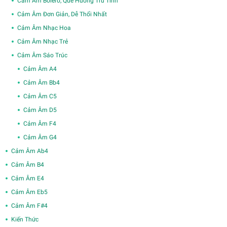
Cảm Âm Bolero, Quê Hương Trữ Tình
Cảm Âm Đơn Giản, Dễ Thổi Nhất
Cảm Âm Nhạc Hoa
Cảm Âm Nhạc Trẻ
Cảm Âm Sáo Trúc
Cảm Âm A4
Cảm Âm Bb4
Cảm Âm C5
Cảm Âm D5
Cảm Âm F4
Cảm Âm G4
Cảm Âm Ab4
Cảm Âm B4
Cảm Âm E4
Cảm Âm Eb5
Cảm Âm F#4
Kiến Thức