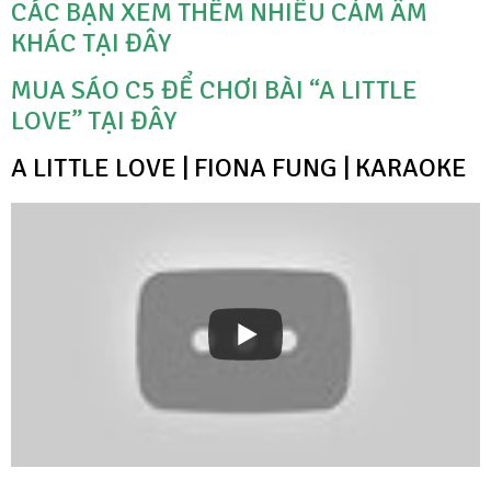
CÁC BẠN XEM THÊM NHIỀU CẢM ÂM
KHÁC TẠI ĐÂY
MUA SÁO C5 ĐỂ CHƠI BÀI “A LITTLE
LOVE” TẠI ĐÂY
A LITTLE LOVE | FIONA FUNG | KARAOKE