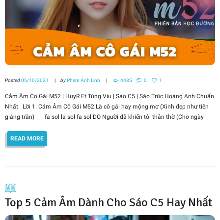
Posted
05/10/2021
by
Phạm Ánh Linh
4485
0
1
Cảm Âm Cô Gái M52 | HuyR Ft Tùng Viu | Sáo C5 | Sáo Trúc Hoàng Anh Chuẩn
Nhất Lời 1: Cảm Âm Cô Gái M52 Là cô gái hay mộng mơ (Xinh đẹp như tiên
giáng trần) fa sol la sol fa sol DO Người đã khiến tôi thẫn thờ (Cho ngày
READ MORE
Top 5 Cảm Âm Dành Cho Sáo C5 Hay Nhất