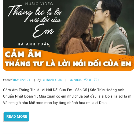
Posted
06/10/2021
by
Lê Thanh Xuân
9835
0
0
Cảm Âm Tháng Tư Là Lời Nói Dối Của Em | Sáo C5 | Sáo Trúc Hoàng Anh
Chuẩn Nhất Đoạn 1 : Mùa xuân có em như chưa bắt đầu la si Do si la sol la mi
Và cơn gió như khẽ mơn man lay từng nhành hoa rơi la si Do si
READ MORE