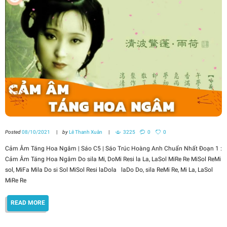
Posted
08/10/2021
by
Lê Thanh Xuân
3225
0
0
Cảm Âm Táng Hoa Ngâm | Sáo C5 | Sáo Trúc Hoàng Anh Chuẩn Nhất Đoạn 1 :
Cảm Âm Táng Hoa Ngâm Do sila Mi, DoMi Resi la La, LaSol MiRe Re MiSol ReMi
sol, MiFa Mila Do si Sol MiSol Resi laDola laDo Do, sila ReMi Re, Mi La, LaSol
MiRe Re
READ MORE