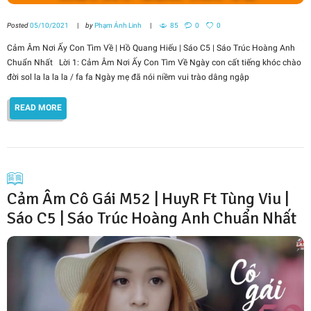
Posted
05/10/2021
by
Phạm Ánh Linh
85
0
0
Cảm Âm Nơi Ấy Con Tìm Về | Hồ Quang Hiếu | Sáo C5 | Sáo Trúc Hoàng Anh
Chuẩn Nhất Lời 1: Cảm Âm Nơi Ấy Con Tìm Về Ngày con cất tiếng khóc chào
đời sol la la la la / fa fa Ngày mẹ đã nói niềm vui trào dâng ngập
READ MORE
Cảm Âm Cô Gái M52 | HuyR Ft Tùng Viu |
Sáo C5 | Sáo Trúc Hoàng Anh Chuẩn Nhất