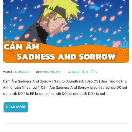
Posted
05/10/2021
by
Phạm Ánh Linh
8004
0
0
Cảm Âm Sadness And Sorrow | Naruto Soundtrack | Sáo C5 | Sáo Trúc Hoàng
Anh Chuẩn Nhất Lời 1 Cảm Âm Sadness And Sorrow la sol re / sol sib DO sol
sib la sib DO / fa RE la sol re / sol sib DO sol sib la sib DO / fa sol
READ MORE