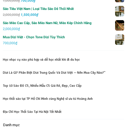
Giá
Giá
1,000,000
₫
700,000
₫
gốc
hiện
Sáo Tiêu Việt Nam | Loại Tiêu Sáo Dễ Thổi Nhất
là:
tại
Giá
Giá
2,000,000
₫
1,500,000
₫
1,000,000₫.
là:
gốc
hiện
Sáo Mèo Cao Cấp, Sáo Mèo Nam Nữ, Mèo Kép Chính Hãng
700,000₫.
là:
tại
2,000,000
₫
2,000,000₫.
là:
Mua Dizi Việt - Chọn Tone Dizi Tùy Thích
1,500,000₫.
700,000
₫
Học nhạc cụ nào phù hợp và dễ học nhất khi đi du học
Dizi Là Gì? Phân Biệt Dizi Trung Quốc Và Dizi Việt — Nên Mua Cây Nào?"
Top 10 Sáo Đô C5, Nhiều Mẫu C5 Giá Rẻ, Đẹp, Cao Cấp
Học thổi sáo tại TP Hồ Chí Minh cùng Nghệ sĩ ưu tú Hoàng Anh
Địa Chỉ Học Thổi Sáo Tại Hà Nội Tốt Nhất
Danh mục