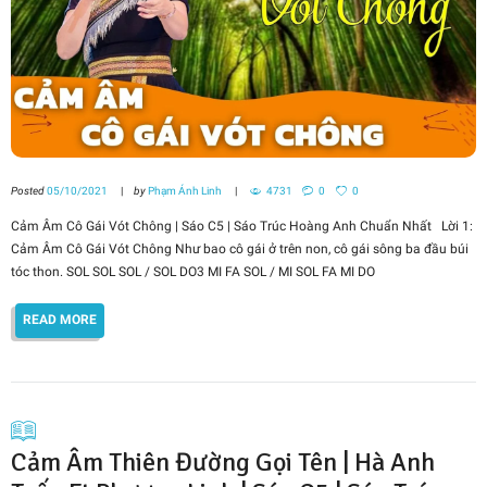
Posted
05/10/2021
by
Phạm Ánh Linh
4731
0
0
Cảm Âm Cô Gái Vót Chông | Sáo C5 | Sáo Trúc Hoàng Anh Chuẩn Nhất Lời 1:
Cảm Âm Cô Gái Vót Chông Như bao cô gái ở trên non, cô gái sông ba đầu búi
tóc thon. SOL SOL SOL / SOL DO3 MI FA SOL / MI SOL FA MI DO
READ MORE
Cảm Âm Thiên Đường Gọi Tên | Hà Anh