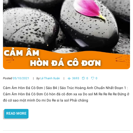
Posted
05/10/2021
by
Lê Thanh Xuân
3693
0
0
Cảm Âm Hòn Đá Cô Đơn | Sáo B4 | Sáo Trúc Hoàng Anh Chuẩn Nhất Đoạn 1 :
Cảm Âm Hòn Đá Cô Đơn Có hòn đá cô đơn xa xa Do sol Mi Re Re Re Re Đứng ở
đó cớ sao một mình Do mi Do Re si la sol Phải chăng
READ MORE