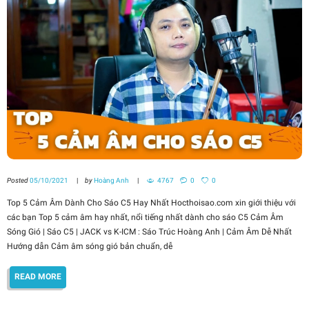
Posted
05/10/2021
by
Hoàng Anh
4767
0
0
Top 5 Cảm Âm Dành Cho Sáo C5 Hay Nhất Hocthoisao.com xin giới thiệu với
các bạn Top 5 cảm âm hay nhất, nổi tiếng nhất dành cho sáo C5 Cảm Âm
Sóng Gió | Sáo C5 | JACK vs K-ICM : Sáo Trúc Hoàng Anh | Cảm Âm Dễ Nhất
Hướng dẫn Cảm âm sóng gió bản chuẩn, dễ
READ MORE