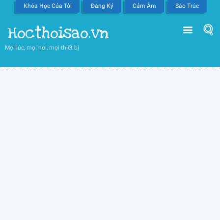
Khóa Học Của Tôi
Đăng Ký
Cảm Âm
Sáo Trúc
Hocthoisao.vn
Mọi lúc, mọi nơi, mọi thiết bị