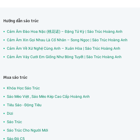
Hướng dẫn sáo trúc
Cảm Âm Đào Hoa Nặc (桃花诺) – Đặng Tử Kỳ | Sáo Trúc Hoàng Anh
Cảm Âm Xin Gọi Nhau Là Cố Nhân – Song Ngọc | Sáo Trúc Hoàng Anh
Cảm Âm Về Xứ Nghệ Cùng Anh – Xuân Hòa | Sáo Trúc Hoàng Anh
Cảm Âm Váy Cưới Em Giống Như Bông Tuyết | Sáo Trúc Hoàng Anh
Mua sáo trúc
Khóa Học Sáo Trúc
Sáo Mèo Việt , Sáo Mèo Kép Cao Cấp Hoàng Anh
Tiêu Sáo - Động Tiêu
Dizi
Sáo Trúc
Sáo Trúc Cho Người Mới
Sáo Đô C5