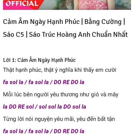
Cảm Âm Ngày Hạnh Phúc | Bằng Cường |
Sáo C5 |
Sáo Trúc Hoàng Anh
Chuẩn Nhất
Lời 1: Cảm Âm Ngày Hạnh Phúc
Thật hạnh phúc, thật ý nghĩa khi thấy em cười
fa sol la / fa sol la / DO RE DO la
Mỗi lúc bên người yêu thương như gió và mây
la DO RE sol / sol sol la DO sol la
Từng lời nói nguyện yêu mãi, yêu đến bất tận
fa sol la / fa sol la / DO RE DO la