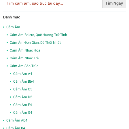
for:
Danh mục
Cảm Âm
Cảm Âm Bolero, Quê Hương Trữ Tình
Cảm Âm Đơn Giản, Dễ Thổi Nhất
Cảm Âm Nhạc Hoa
Cảm Âm Nhạc Trẻ
Cảm Âm Sáo Trúc
Cảm Âm A4
Cảm Âm Bb4
Cảm Âm C5
Cảm Âm D5
Cảm Âm F4
Cảm Âm G4
Cảm Âm Ab4
Cảm Âm B4