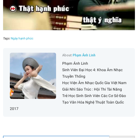
Tags:
Ngày hạnh phúc
About
Phạm Ánh Linh
Phạm Ánh Linh
Sinh Viên Đại Học 4: Khoa Âm Nhạc
Truyền Thống
Học Viện Âm Nhạc Quốc Gia Việt Nam
Giải Nhì Sáo Trúc : Hội Thi Tài Năng
Trẻ Học Sinh Sinh Viên Các Cơ Sở Đào
Tạo Văn Hóa Nghệ Thuật Toàn Quốc
2017
Search