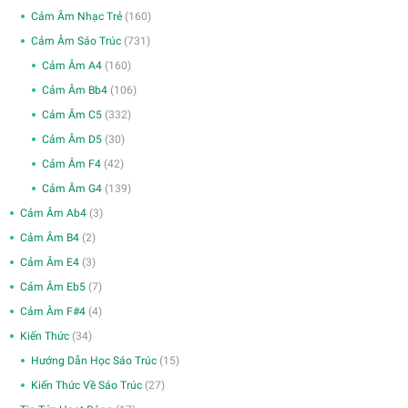
Cảm Âm Nhạc Trẻ
(160)
Cảm Âm Sáo Trúc
(731)
Cảm Âm A4
(160)
Cảm Âm Bb4
(106)
Cảm Âm C5
(332)
Cảm Âm D5
(30)
Cảm Âm F4
(42)
Cảm Âm G4
(139)
Cảm Âm Ab4
(3)
Cảm Âm B4
(2)
Cảm Âm E4
(3)
Cảm Âm Eb5
(7)
Cảm Âm F#4
(4)
Kiến Thức
(34)
Hướng Dẫn Học Sáo Trúc
(15)
Kiến Thức Về Sáo Trúc
(27)