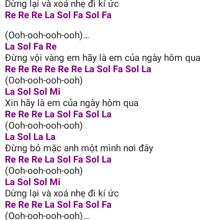
Dừng lại và xoá nhẹ đi kí ức
Re Re Re La Sol Fa Sol Fa
(Ooh-ooh-ooh-ooh)…
La Sol Fa Re
Đừng vội vàng em hãy là em của ngày hôm qua
Re Re Re Re Re Re La Sol Fa Sol La
(Ooh-ooh-ooh-ooh)
La Sol Sol Mi
Xin hãy là em của ngày hôm qua
Re Re Re La Sol Fa Sol La
(Ooh-ooh-ooh-ooh)
La Sol La La
Đừng bỏ mặc anh một mình nơi đây
Re Re Re La Sol Fa Sol La
(Ooh-ooh-ooh-ooh)
La Sol Sol Mi
Dừng lại và xoá nhẹ đi kí ức
Re Re Re La Sol Fa Sol Fa
(Ooh-ooh-ooh-ooh)…