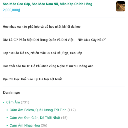
Sáo Mèo Cao Cấp, Sáo Mèo Nam Nữ, Mèo Kép Chính Hãng
2,000,000
₫
Học nhạc cụ nào phù hợp và dễ học nhất khi đi du học
Dizi Là Gì? Phân Biệt Dizi Trung Quốc Và Dizi Việt — Nên Mua Cây Nào?"
Top 10 Sáo Đô C5, Nhiều Mẫu C5 Giá Rẻ, Đẹp, Cao Cấp
Học thổi sáo tại TP Hồ Chí Minh cùng Nghệ sĩ ưu tú Hoàng Anh
Địa Chỉ Học Thổi Sáo Tại Hà Nội Tốt Nhất
Danh mục
Cảm Âm
(731)
Cảm Âm Bolero, Quê Hương Trữ Tình
(112)
Cảm Âm Đơn Giản, Dễ Thổi Nhất
(45)
Cảm Âm Nhạc Hoa
(36)