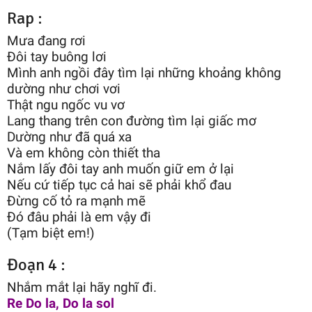
Rap :
Mưa đang rơi
Đôi tay buông lơi
Mình anh ngồi đây tìm lại những khoảng không
dường như chơi vơi
Thật ngu ngốc vu vơ
Lang thang trên con đường tìm lại giấc mơ
Dường như đã quá xa
Và em không còn thiết tha
Nắm lấy đôi tay anh muốn giữ em ở lại
Nếu cứ tiếp tục cả hai sẽ phải khổ đau
Đừng cố tỏ ra mạnh mẽ
Đó đâu phải là em vậy đi
(Tạm biệt em!)
Đoạn 4 :
Nhắm mắt lại hãy nghĩ đi.
Re Do la, Do la sol