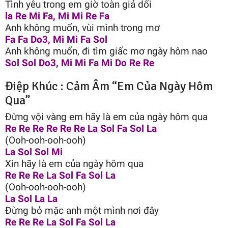
Tình yêu trong em giờ toàn giả dối
la Re Mi Fa, Mi Mi Re Fa
Anh không muốn, vùi mình trong mơ
Fa Fa Do3, Mi Mi Fa Sol
Anh không muốn, đi tìm giấc mơ ngày hôm nao
Sol Sol Do3, Mi Mi Fa Mi Do Re Re
Điệp Khúc : Cảm Âm “Em Của Ngày Hôm
Qua”
Đừng vội vàng em hãy là em của ngày hôm qua
Re Re Re Re Re Re La Sol Fa Sol La
(Ooh-ooh-ooh-ooh)
La Sol Sol Mi
Xin hãy là em của ngày hôm qua
Re Re Re La Sol Fa Sol La
(Ooh-ooh-ooh-ooh)
La Sol La La
Đừng bỏ mặc anh một mình nơi đây
Re Re Re La Sol Fa Sol La