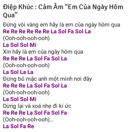
Điệp Khúc : Cảm Âm “Em Của Ngày Hôm
Qua”
Đừng vội vàng em hãy là em của ngày hôm qua
Re Re Re Re Re Re La Sol Fa Sol La
(Ooh-ooh-ooh-ooh)
La Sol Sol Mi
Xin hãy là em của ngày hôm qua
Re Re Re La Sol Fa Sol La
(Ooh-ooh-ooh-ooh)
La Sol La La
Đừng bỏ mặc anh một mình nơi đây
Re Re Re La Sol Fa Sol La
(Ooh-ooh-ooh-ooh)
La Sol Sol Mi
Dừng lại và xoá nhẹ đi kí ức
Re Re Re La Sol Fa Sol Fa
(Ooh-ooh-ooh-ooh)…
La Sol Fa Re