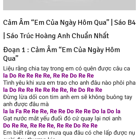
Cảm Âm “Em Của Ngày Hôm Qua” | Sáo B4
|
Sáo Trúc Hoàng Anh
Chuẩn Nhất
Đoạn 1 : Cảm Âm “Em Của Ngày Hôm
Qua”
Liệu rằng chia tay trong em có quên được câu ca
la Do Re Re Re Re, Re Re Do Re Re
Tình yêu khi xưa em trao cho anh đâu nào phôi pha
la Do Re Re Re Re Re Re, Re Do Re Re
Đừng lừa dối con tim anh em sẽ không buông tay
anh được đâu mà
la la Fa Re Re Re, Re Re Do Re Re Do la Do la
Gạt nước mắt yếu đuối đó cứ quay lại nơi anh
Do Re Re, Re Re Re, Re Re Do Re Re
Em biết rằng cơn mưa qua đâu có che lấp được nụ