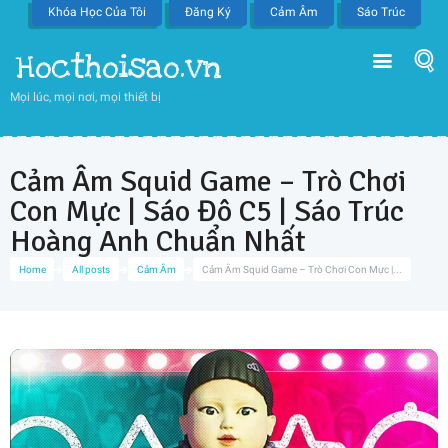
Khóa Học Của Tôi
Đăng Ký
Cảm Âm
Sáo Trúc
Hocthoisao.vn
Mọi lúc, mọi nơi, mọi thiết bị
Cảm Âm Squid Game – Trò Chơi
Con Mực | Sáo Đô C5 | Sáo Trúc
Hoàng Anh Chuẩn Nhất
Home
All posts
Cảm Âm
Cảm Âm Squid Game – Trò Chơi Con Mực |...