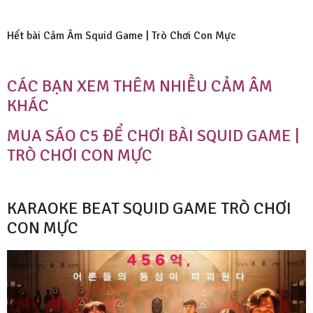
Hết bài Cảm Âm Squid Game | Trò Chơi Con Mực
CÁC BẠN XEM THÊM NHIỀU CẢM ÂM
KHÁC
MUA SÁO C5 ĐỂ CHƠI BÀI SQUID GAME |
TRÒ CHƠI CON MỰC
KARAOKE BEAT SQUID GAME TRÒ CHƠI
CON MỰC