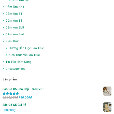
Cảm Âm G4
Cảm Âm Ab4
Cảm Âm B4
Cảm Âm E4
Cảm Âm Eb5
Cảm Âm F#4
Kiến Thức
Hướng Dẫn Học Sáo Trúc
Kiến Thức Về Sáo Trúc
Tin Tức Hoạt Động
Uncategorized
Sản phẩm
Sáo Đô C5 Cao Cấp - Siêu VIP
Giá
Giá
2,000,000
₫
750,000
₫
Được xếp
hạng
5.00
5
gốc
hiện
sao
Sáo Đô C5 Giá Rẻ
là:
tại
500,000
₫
2,000,000₫.
là: