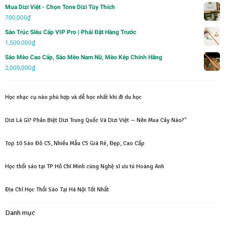
Mua Dizi Việt - Chọn Tone Dizi Tùy Thích
750,000₫.
700,000
₫
Sáo Trúc Siêu Cấp VIP Pro | Phải Đặt Hàng Trước
1,500,000
₫
Sáo Mèo Cao Cấp, Sáo Mèo Nam Nữ, Mèo Kép Chính Hãng
2,000,000
₫
Học nhạc cụ nào phù hợp và dễ học nhất khi đi du học
Dizi Là Gì? Phân Biệt Dizi Trung Quốc Và Dizi Việt — Nên Mua Cây Nào?"
Top 10 Sáo Đô C5, Nhiều Mẫu C5 Giá Rẻ, Đẹp, Cao Cấp
Học thổi sáo tại TP Hồ Chí Minh cùng Nghệ sĩ ưu tú Hoàng Anh
Địa Chỉ Học Thổi Sáo Tại Hà Nội Tốt Nhất
Danh mục