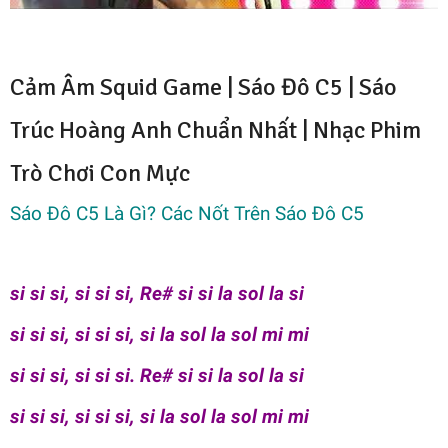
Cảm Âm Squid Game | Sáo Đô C5 | Sáo
Trúc Hoàng Anh Chuẩn Nhất | Nhạc Phim
Trò Chơi Con Mực
Sáo Đô C5 Là Gì? Các Nốt Trên Sáo Đô C5
si si si, si si si, Re# si si la sol la si
si si si, si si si, si la sol la sol mi mi
si si si, si si si. Re# si si la sol la si
si si si, si si si, si la sol la sol mi mi