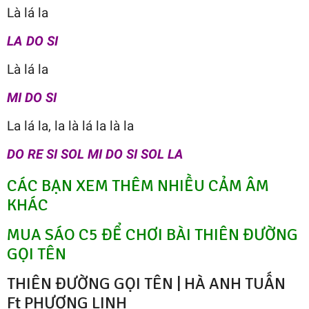
Là lá la
LA DO SI
Là lá la
MI DO SI
La lá la, la là lá la là la
DO RE SI SOL MI DO SI SOL LA
CÁC BẠN XEM THÊM NHIỀU CẢM ÂM
KHÁC
MUA SÁO C5 ĐỂ CHƠI BÀI THIÊN ĐƯỜNG
GỌI TÊN
THIÊN ĐƯỜNG GỌI TÊN | HÀ ANH TUẤN
Ft PHƯƠNG LINH