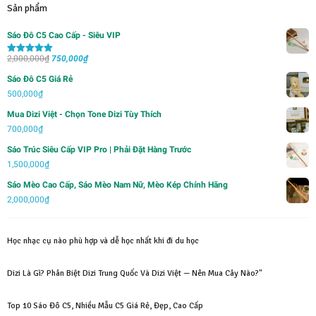
Sản phẩm
Sáo Đô C5 Cao Cấp - Siêu VIP
Giá
Giá
2,000,000
₫
750,000
₫
Được xếp
hạng
5.00
5
gốc
hiện
sao
Sáo Đô C5 Giá Rẻ
là:
tại
500,000
₫
2,000,000₫.
là:
Mua Dizi Việt - Chọn Tone Dizi Tùy Thích
750,000₫.
700,000
₫
Sáo Trúc Siêu Cấp VIP Pro | Phải Đặt Hàng Trước
1,500,000
₫
Sáo Mèo Cao Cấp, Sáo Mèo Nam Nữ, Mèo Kép Chính Hãng
2,000,000
₫
Học nhạc cụ nào phù hợp và dễ học nhất khi đi du học
Dizi Là Gì? Phân Biệt Dizi Trung Quốc Và Dizi Việt — Nên Mua Cây Nào?"
Top 10 Sáo Đô C5, Nhiều Mẫu C5 Giá Rẻ, Đẹp, Cao Cấp