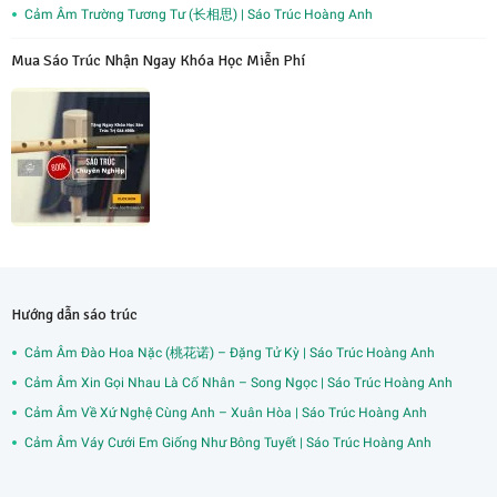
Cảm Âm Trường Tương Tư (长相思) | Sáo Trúc Hoàng Anh
Mua Sáo Trúc Nhận Ngay Khóa Học Miễn Phí
Hướng dẫn sáo trúc
Cảm Âm Đào Hoa Nặc (桃花诺) – Đặng Tử Kỳ | Sáo Trúc Hoàng Anh
Cảm Âm Xin Gọi Nhau Là Cố Nhân – Song Ngọc | Sáo Trúc Hoàng Anh
Cảm Âm Về Xứ Nghệ Cùng Anh – Xuân Hòa | Sáo Trúc Hoàng Anh
Cảm Âm Váy Cưới Em Giống Như Bông Tuyết | Sáo Trúc Hoàng Anh