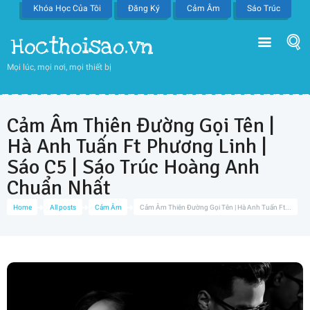
Khóa Học Của Tôi
Đăng Ký
Cảm Âm
Sáo Trúc
Hocthoisao.vn
Mọi lúc, mọi nơi, mọi thiết bị
Cảm Âm Thiên Đường Gọi Tên |
Hà Anh Tuấn Ft Phương Linh |
Sáo C5 | Sáo Trúc Hoàng Anh
Chuẩn Nhất
Home
All posts
Cảm Âm
Cảm Âm Thiên Đường Gọi Tên | Hà Anh Tuấn Ft...