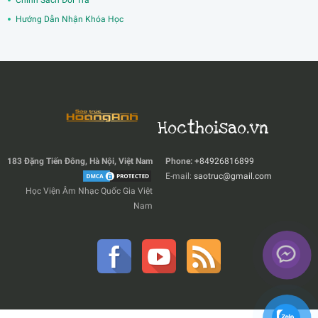
Chính Sách Đổi Trả
Hướng Dẫn Nhận Khóa Học
Hocthoisao.vn
183 Đặng Tiến Đông, Hà Nội, Việt Nam
Phone:
+84926816899
E-mail:
saotruc@gmail.com
Học Viện Âm Nhạc Quốc Gia Việt
Nam