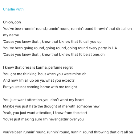
Charlie Puth
Oh-oh, ooh
You’ve been runnin’ round, runnin’ round, runnin’ round throwin’ that dirt all on
my name
‘Cause you knew that I, knew that I, knew that I’d call you up
You’ve been going round, going round, going round every party in L.A.
‘Cause you knew that I, knew that I, knew that I’d be at one, oh
I know that dress is karma, perfume regret
You got me thinking ’bout when you were mine, oh
And now I’m all up on ya, what you expect?
But you’re not coming home with me tonight
You just want attention, you don’t want my heart
Maybe you just hate the thought of me with someone new
Yeah, you just want attention, I knew from the start
You’re just making sure I’m never gettin’ over you
you’ve been runnin’ round, runnin’ round, runnin’ round throwing that dirt all on