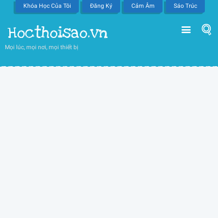
Khóa Học Của Tôi
Đăng Ký
Cảm Âm
Sáo Trúc
Hocthoisao.vn
Mọi lúc, mọi nơi, mọi thiết bị