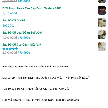
Giá
Giá
1,000,000
₫
700,000
₫
gốc
hiện
DIZI Trung Hoa - Cao Cấp Dong Xuehua 8881
là:
tại
1,480,000
₫
1,000,000₫.
là:
Sáo Đô C5 Giá Rẻ
700,000₫.
500,000
₫
Sáo Đô C5 Loại Dùng Suốt Đời
Giá
Giá
1,200,000
₫
450,000
₫
gốc
hiện
Sáo Đô C5 Cao Cấp - Siêu VIP
là:
tại
Giá
Giá
2,000,000
₫
1,200,000₫.
750,000
₫
là:
Được xếp
hạng
5.00
5
gốc
hiện
450,000₫.
sao
là:
tại
Học nhạc cụ nào phù hợp và dễ học nhất khi đi du học
2,000,000₫.
là:
750,000₫.
Dizi Là Gì? Phân Biệt Dizi Trung Quốc Và Dizi Việt — Nên Mua Cây Nào?"
Top 10 Sáo Đô C5, Nhiều Mẫu C5 Giá Rẻ, Đẹp, Cao Cấp
Học thổi sáo tại TP Hồ Chí Minh cùng Nghệ sĩ ưu tú Hoàng Anh