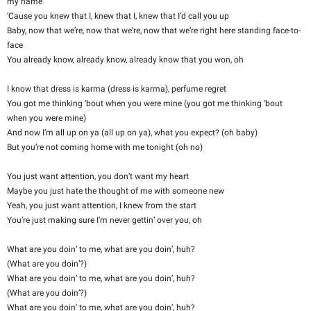
my name
‘Cause you knew that I, knew that I, knew that I’d call you up
Baby, now that we’re, now that we’re, now that we’re right here standing face-to-
face
You already know, already know, already know that you won, oh
I know that dress is karma (dress is karma), perfume regret
You got me thinking ’bout when you were mine (you got me thinking ’bout
when you were mine)
And now I’m all up on ya (all up on ya), what you expect? (oh baby)
But you’re not coming home with me tonight (oh no)
You just want attention, you don’t want my heart
Maybe you just hate the thought of me with someone new
Yeah, you just want attention, I knew from the start
You’re just making sure I’m never gettin’ over you, oh
What are you doin’ to me, what are you doin’, huh?
(What are you doin’?)
What are you doin’ to me, what are you doin’, huh?
(What are you doin’?)
What are you doin’ to me, what are you doin’, huh?