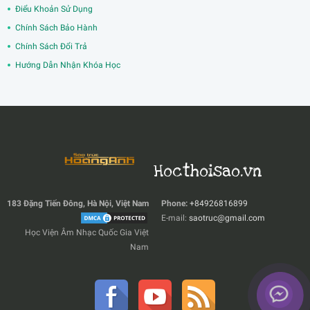
Điểu Khoản Sử Dụng
Chính Sách Bảo Hành
Chính Sách Đổi Trả
Hướng Dẫn Nhận Khóa Học
Hocthoisao.vn
183 Đặng Tiến Đông, Hà Nội, Việt Nam
Phone:
+84926816899
E-mail:
saotruc@gmail.com
Học Viện Âm Nhạc Quốc Gia Việt
Nam