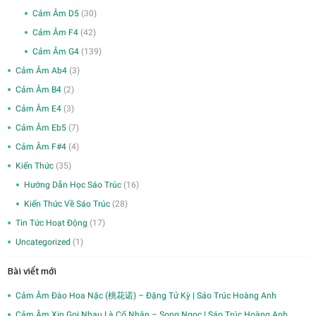
Cảm Âm D5
(30)
Cảm Âm F4
(42)
Cảm Âm G4
(139)
Cảm Âm Ab4
(3)
Cảm Âm B4
(2)
Cảm Âm E4
(3)
Cảm Âm Eb5
(7)
Cảm Âm F#4
(4)
Kiến Thức
(35)
Hướng Dẫn Học Sáo Trúc
(16)
Kiến Thức Về Sáo Trúc
(28)
Tin Tức Hoạt Động
(17)
Uncategorized
(1)
Bài viết mới
Cảm Âm Đào Hoa Nặc (桃花诺) – Đặng Tử Kỳ | Sáo Trúc Hoàng Anh
Cảm Âm Xin Gọi Nhau Là Cố Nhân – Song Ngọc | Sáo Trúc Hoàng Anh