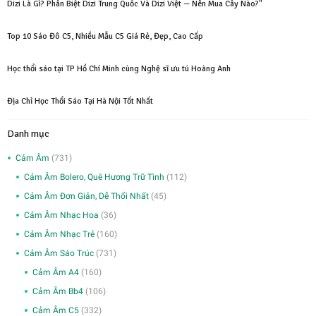
Dizi Là Gì? Phân Biệt Dizi Trung Quốc Và Dizi Việt — Nên Mua Cây Nào?"
Top 10 Sáo Đô C5, Nhiều Mẫu C5 Giá Rẻ, Đẹp, Cao Cấp
Học thổi sáo tại TP Hồ Chí Minh cùng Nghệ sĩ ưu tú Hoàng Anh
Địa Chỉ Học Thổi Sáo Tại Hà Nội Tốt Nhất
Danh mục
Cảm Âm
(731)
Cảm Âm Bolero, Quê Hương Trữ Tình
(112)
Cảm Âm Đơn Giản, Dễ Thổi Nhất
(45)
Cảm Âm Nhạc Hoa
(36)
Cảm Âm Nhạc Trẻ
(160)
Cảm Âm Sáo Trúc
(731)
Cảm Âm A4
(160)
Cảm Âm Bb4
(106)
Cảm Âm C5
(332)