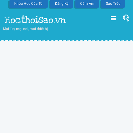
Khóa Học Của Tôi
Đăng Ký
Cảm Âm
Sáo Trúc
Hocthoisao.vn
Mọi lúc, mọi nơi, mọi thiết bị