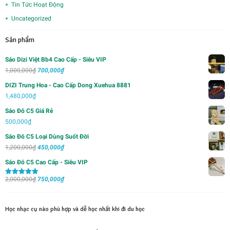
Tin Tức Hoạt Động
Uncategorized
Sản phẩm
Sáo Dizi Việt Bb4 Cao Cấp - Siêu VIP
Giá
Giá
1,000,000
₫
700,000
₫
gốc
hiện
DIZI Trung Hoa - Cao Cấp Dong Xuehua 8881
là:
tại
1,480,000
₫
1,000,000₫.
là:
Sáo Đô C5 Giá Rẻ
700,000₫.
500,000
₫
Sáo Đô C5 Loại Dùng Suốt Đời
Giá
Giá
1,200,000
₫
450,000
₫
gốc
hiện
Sáo Đô C5 Cao Cấp - Siêu VIP
là:
tại
Giá
Giá
2,000,000
₫
1,200,000₫.
750,000
₫
là:
Được xếp
hạng
5.00
5
gốc
hiện
450,000₫.
sao
là:
tại
Học nhạc cụ nào phù hợp và dễ học nhất khi đi du học
2,000,000₫.
là:
750,000₫.