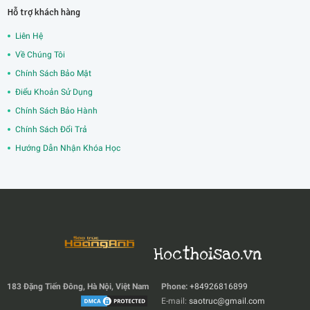
Hỗ trợ khách hàng
Liên Hệ
Về Chúng Tôi
Chính Sách Bảo Mật
Điểu Khoản Sử Dụng
Chính Sách Bảo Hành
Chính Sách Đổi Trả
Hướng Dẫn Nhận Khóa Học
Hocthoisao.vn
183 Đặng Tiến Đông, Hà Nội, Việt Nam
Phone:
+84926816899
E-mail:
saotruc@gmail.com