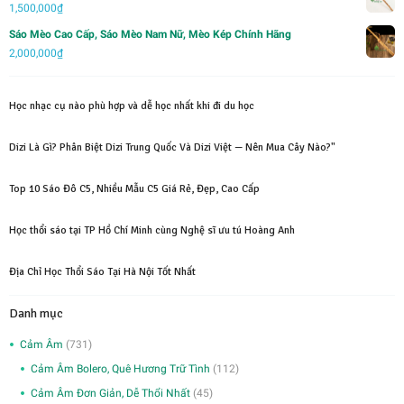
1,500,000
₫
Sáo Mèo Cao Cấp, Sáo Mèo Nam Nữ, Mèo Kép Chính Hãng
2,000,000
₫
Học nhạc cụ nào phù hợp và dễ học nhất khi đi du học
Dizi Là Gì? Phân Biệt Dizi Trung Quốc Và Dizi Việt — Nên Mua Cây Nào?"
Top 10 Sáo Đô C5, Nhiều Mẫu C5 Giá Rẻ, Đẹp, Cao Cấp
Học thổi sáo tại TP Hồ Chí Minh cùng Nghệ sĩ ưu tú Hoàng Anh
Địa Chỉ Học Thổi Sáo Tại Hà Nội Tốt Nhất
Danh mục
Cảm Âm
(731)
Cảm Âm Bolero, Quê Hương Trữ Tình
(112)
Cảm Âm Đơn Giản, Dễ Thổi Nhất
(45)