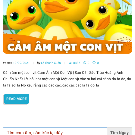
Posted
10/09/2021
by
Lê Thanh Xuân
8495
0
0
Cảm âm một con vịt Cảm Âm Một Con Vịt | Sáo C5 | Sáo Trúc Hoàng Anh
Chuẩn Nhất Lời bài hát một con vịt Một con vịt xòe ra hai cái cánh do fa do, do
fa fa sol la Nó kêu rằng các các các, cạc cạc cạc la fa do, la
READ MORE
Search
for: