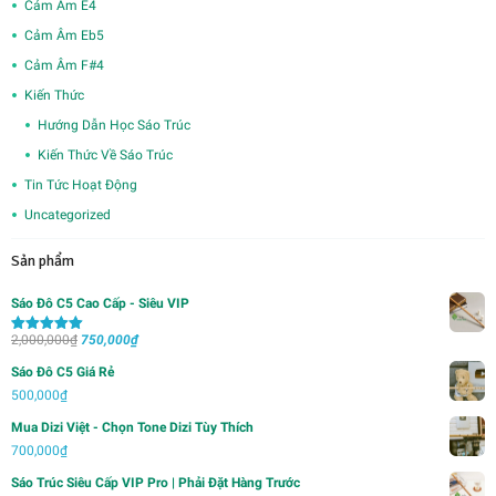
Cảm Âm E4
Cảm Âm Eb5
Cảm Âm F#4
Kiến Thức
Hướng Dẫn Học Sáo Trúc
Kiến Thức Về Sáo Trúc
Tin Tức Hoạt Động
Uncategorized
Sản phẩm
Sáo Đô C5 Cao Cấp - Siêu VIP
Giá
Giá
2,000,000
₫
750,000
₫
Được xếp
hạng
5.00
5
gốc
hiện
sao
Sáo Đô C5 Giá Rẻ
là:
tại
500,000
₫
2,000,000₫.
là:
Mua Dizi Việt - Chọn Tone Dizi Tùy Thích
750,000₫.
700,000
₫
Sáo Trúc Siêu Cấp VIP Pro | Phải Đặt Hàng Trước