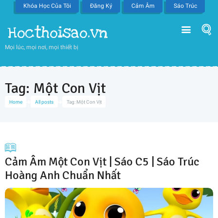
Khóa Học Của Tôi
Đăng Ký
Cảm Âm
Sáo Trúc
Hocthoisao.vn
Mọi lúc, mọi nơi, mọi thiết bị
Tag: Một Con Vịt
Home
All posts
Tag: Một Con Vịt
Cảm Âm Một Con Vịt | Sáo C5 | Sáo Trúc
Hoàng Anh Chuẩn Nhất