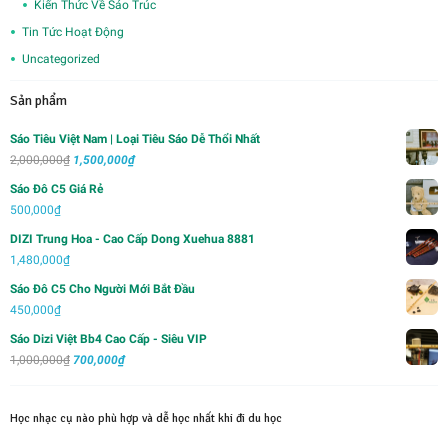
Kiến Thức Về Sáo Trúc
Tin Tức Hoạt Động
Uncategorized
Sản phẩm
Sáo Tiêu Việt Nam | Loại Tiêu Sáo Dễ Thổi Nhất
Giá
Giá
2,000,000
₫
1,500,000
₫
gốc
hiện
Sáo Đô C5 Giá Rẻ
là:
tại
500,000
₫
2,000,000₫.
là:
DIZI Trung Hoa - Cao Cấp Dong Xuehua 8881
1,500,000₫.
1,480,000
₫
Sáo Đô C5 Cho Người Mới Bắt Đầu
450,000
₫
Sáo Dizi Việt Bb4 Cao Cấp - Siêu VIP
Giá
Giá
1,000,000
₫
700,000
₫
gốc
hiện
là:
tại
Học nhạc cụ nào phù hợp và dễ học nhất khi đi du học
1,000,000₫.
là:
700,000₫.