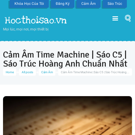
Khóa Học Của Tôi
Đăng Ký
Cảm Âm
Sáo Trúc
Hocthoisao.vn
Mọi lúc, mọi nơi, mọi thiết bị
Cảm Âm Time Machine | Sáo C5 |
Sáo Trúc Hoàng Anh Chuẩn Nhất
Home
All posts
Cảm Âm
Cảm Âm Time Machine | Sáo C5 | Sáo Trúc Hoàng...