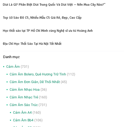
Dizi Là Gì? Phân Biệt Dizi Trung Quốc Và Dizi Việt — Nên Mua Cây Nào?"
Top 10 Sáo Đô C5, Nhiều Mẫu C5 Giá Rẻ, Đẹp, Cao Cấp
Học thổi sáo tại TP Hồ Chí Minh cùng Nghệ sĩ ưu tú Hoàng Anh
Địa Chỉ Học Thổi Sáo Tại Hà Nội Tốt Nhất
Danh mục
Cảm Âm
(731)
Cảm Âm Bolero, Quê Hương Trữ Tình
(112)
Cảm Âm Đơn Giản, Dễ Thổi Nhất
(45)
Cảm Âm Nhạc Hoa
(36)
Cảm Âm Nhạc Trẻ
(160)
Cảm Âm Sáo Trúc
(731)
Cảm Âm A4
(160)
Cảm Âm Bb4
(106)