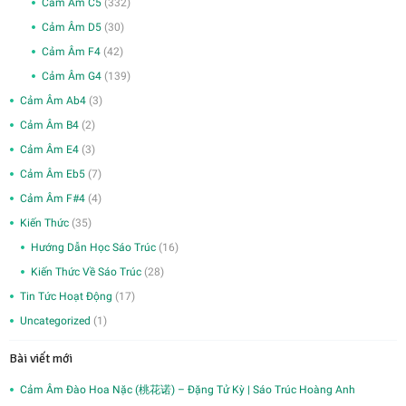
Cảm Âm C5
(332)
Cảm Âm D5
(30)
Cảm Âm F4
(42)
Cảm Âm G4
(139)
Cảm Âm Ab4
(3)
Cảm Âm B4
(2)
Cảm Âm E4
(3)
Cảm Âm Eb5
(7)
Cảm Âm F#4
(4)
Kiến Thức
(35)
Hướng Dẫn Học Sáo Trúc
(16)
Kiến Thức Về Sáo Trúc
(28)
Tin Tức Hoạt Động
(17)
Uncategorized
(1)
Bài viết mới
Cảm Âm Đào Hoa Nặc (桃花诺) – Đặng Tử Kỳ | Sáo Trúc Hoàng Anh