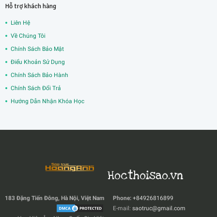
Hỗ trợ khách hàng
Liên Hệ
Về Chúng Tôi
Chính Sách Bảo Mật
Điểu Khoản Sử Dụng
Chính Sách Bảo Hành
Chính Sách Đổi Trả
Hướng Dẫn Nhận Khóa Học
Hocthoisao.vn
183 Đặng Tiến Đông, Hà Nội, Việt Nam
Phone:
+84926816899
E-mail:
saotruc@gmail.com