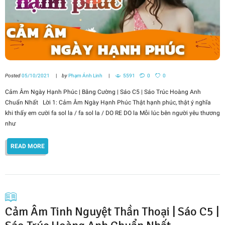
Posted
05/10/2021
by
Phạm Ánh Linh
5591
0
0
Cảm Âm Ngày Hạnh Phúc | Bằng Cường | Sáo C5 | Sáo Trúc Hoàng Anh
Chuẩn Nhất Lời 1: Cảm Âm Ngày Hạnh Phúc Thật hạnh phúc, thật ý nghĩa
khi thấy em cười fa sol la / fa sol la / DO RE DO la Mỗi lúc bên người yêu thương
như
READ MORE
Cảm Âm Tinh Nguyệt Thần Thoại | Sáo C5 |