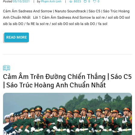
Posted
05/10/2021
by
Phạm Ánh Linh
8023
0
0
Cảm Âm Sadness And Sorrow | Naruto Soundtrack | Sáo C5 | Sáo Trúc Hoàng
Anh Chuẩn Nhất Lời 1 Cảm Âm Sadness And Sorrow la sol re / sol sib DO sol
sib la sib DO / fa RE la sol re / sol sib DO sol sib la sib DO / fa sol
READ MORE
Cảm Âm Trên Đường Chiến Thắng | Sáo C5
| Sáo Trúc Hoàng Anh Chuẩn Nhất