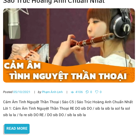
Sáo Trúc Hoàng Anh Chuẩn Nhất
Posted
05/10/2021
by
Phạm Ánh Linh
4106
0
0
Cảm Âm Tinh Nguyệt Thần Thoại | Sáo C5 | Sáo Trúc Hoàng Anh Chuẩn Nhất
Lời 1: Cảm Âm Tinh Nguyệt Thần Thoại RE DO sib DO / sib la sib la sol fa sol
sib la la / fa re sib DO RE / DO sib DO / sib la sib la
READ MORE