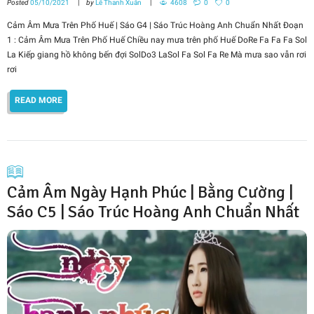
Posted
05/10/2021
by
Lê Thanh Xuân
4608
0
0
Cảm Âm Mưa Trên Phố Huế | Sáo G4 | Sáo Trúc Hoàng Anh Chuẩn Nhất Đoạn
1 : Cảm Âm Mưa Trên Phố Huế Chiều nay mưa trên phố Huế DoRe Fa Fa Fa Sol
La Kiếp giang hồ không bến đợi SolDo3 LaSol Fa Sol Fa Re Mà mưa sao vẫn rơi
rơi
READ MORE
Cảm Âm Ngày Hạnh Phúc | Bằng Cường |
Sáo C5 | Sáo Trúc Hoàng Anh Chuẩn Nhất