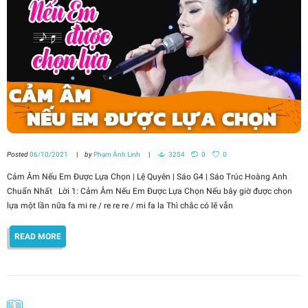
Posted
06/10/2021
by
Phạm Ánh Linh
3254
0
0
Cảm Âm Nếu Em Được Lựa Chọn | Lệ Quyên | Sáo G4 | Sáo Trúc Hoàng Anh
Chuẩn Nhất Lời 1: Cảm Âm Nếu Em Được Lựa Chọn Nếu bây giờ được chọn
lựa một lần nữa fa mi re / re re re / mi fa la Thì chắc có lẽ vẫn
READ MORE