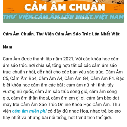
Cảm Âm Chuẩn – Cảm Âm Sáo Trúc Lớn Nhất Việt Nam
Cảm Âm Chuẩn. Thư Viện Cảm Âm Sáo Trúc Lớn Nhất Việt
Nam
Cảm Âm được thành lập năm 2021, Với các khóa học cảm
âm sáo trúc, nơi chia sẻ, tổng hợp tất cả các cảm âm sáo
trúc, chuẩn nhất, dễ nhất cho các bạn yêu sáo trúc. Cảm Âm
C5, Cảm Âm Bb4, Cảm Âm A4, Cảm Âm G4, Cảm Âm F4. Đặc
biệt khóa học cảm âm các bài : cảm âm nữ nhi tình, tây
vương nữ quốc, cảm âm sáo trúc sóng gió, cảm âm sóng
gió, cảm âm thần thoại, cảm âm em gì ơi, cảm âm bèo dạt
mây trôi Cảm Âm Sáo Trúc Online Khóa Học Cảm Âm. Thư
viện
cảm âm miễn phí
có đầy đủ nhạc Hoa, nhạc trẻ, bolero
hay nhất và những bài nổi tiếng, hot trend trên thế giới.