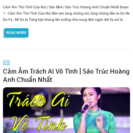
Cảm Âm Thơ Tình Của Núi | Sáo Bb4 | Sáo Trúc Hoàng Anh Chuẩn Nhất Đoạn
1 : Cảm Âm Thơ Tình Của Núi Bản em lưng chừng núi, lưng chừng đèo la Do Re
Do Fa , Mi Do la Từng bậc thang lên xuống như cung đàn ngân dài fa sol la
READ MORE
Cảm Âm Trách Ai Vô Tình | Sáo Trúc Hoàng
Anh Chuẩn Nhất