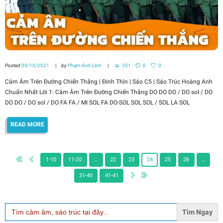
Posted
05/10/2021
by
Phạm Ánh Linh
351
0
0
Cảm Âm Trên Đường Chiến Thắng | Đinh Thìn | Sáo C5 | Sáo Trúc Hoàng Anh
Chuẩn Nhất Lời 1: Cảm Âm Trên Đường Chiến Thắng DO DO DO / DO sol / DO
DO DO / DO sol / DO FA FA / MI SOL FA DO-SOL SOL SOL / SOL LA SOL
READ MORE
1-10
11-20
…
22
23
24
25
26
…
31-40
41-41
Search
for: