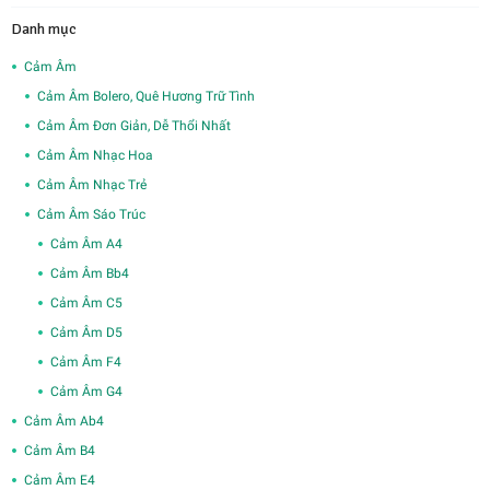
Danh mục
Cảm Âm
Cảm Âm Bolero, Quê Hương Trữ Tình
Cảm Âm Đơn Giản, Dễ Thổi Nhất
Cảm Âm Nhạc Hoa
Cảm Âm Nhạc Trẻ
Cảm Âm Sáo Trúc
Cảm Âm A4
Cảm Âm Bb4
Cảm Âm C5
Cảm Âm D5
Cảm Âm F4
Cảm Âm G4
Cảm Âm Ab4
Cảm Âm B4
Cảm Âm E4