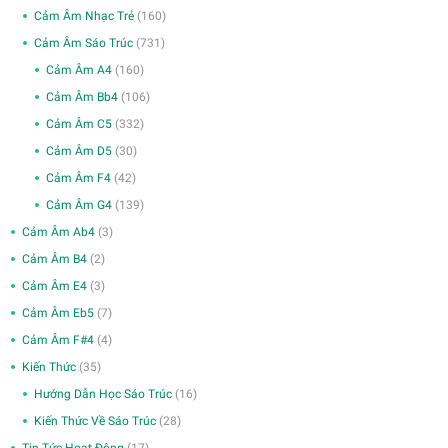
Cảm Âm Nhạc Trẻ
(160)
Cảm Âm Sáo Trúc
(731)
Cảm Âm A4
(160)
Cảm Âm Bb4
(106)
Cảm Âm C5
(332)
Cảm Âm D5
(30)
Cảm Âm F4
(42)
Cảm Âm G4
(139)
Cảm Âm Ab4
(3)
Cảm Âm B4
(2)
Cảm Âm E4
(3)
Cảm Âm Eb5
(7)
Cảm Âm F#4
(4)
Kiến Thức
(35)
Hướng Dẫn Học Sáo Trúc
(16)
Kiến Thức Về Sáo Trúc
(28)