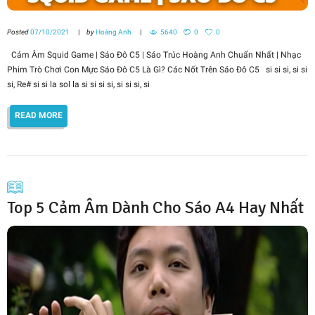
Posted
07/10/2021
by
Hoàng Anh
5640
0
0
Cảm Âm Squid Game | Sáo Đô C5 | Sáo Trúc Hoàng Anh Chuẩn Nhất | Nhạc
Phim Trò Chơi Con Mực Sáo Đô C5 Là Gì? Các Nốt Trên Sáo Đô C5 si si si, si si
si, Re# si si la sol la si si si si, si si si, si
READ MORE
Top 5 Cảm Âm Dành Cho Sáo A4 Hay Nhất