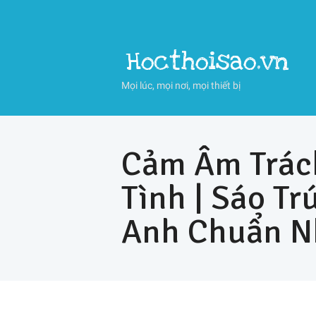
Hocthoisao.vn
Mọi lúc, mọi nơi, mọi thiết bị
Cảm Âm Trách
Tình | Sáo T
Anh Chuẩn N