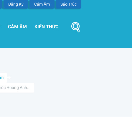
Đăng Ký
Cảm Âm
Sáo Trúc
C
CẢM ÂM
KIẾN THỨC
Âm
rúc Hoàng Anh...