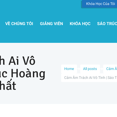
Khóa Học Của Tôi
VỀ CHÚNG TÔI
GIẢNG VIÊN
KHÓA HỌC
SÁO TRÚ
 Ai Vô
rúc Hoàng
Home
All posts
Cảm 
Cảm Âm Trách Ai Vô Tình | Sáo T
hất