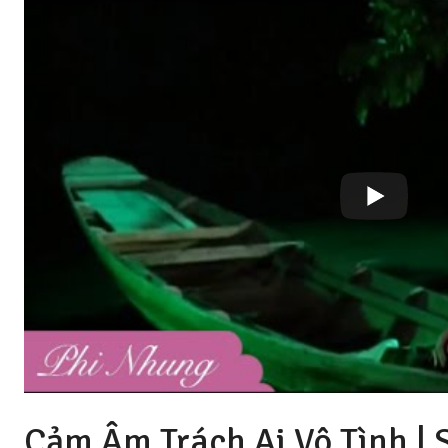
Cảm Âm Trách Ai Vô Tình | 