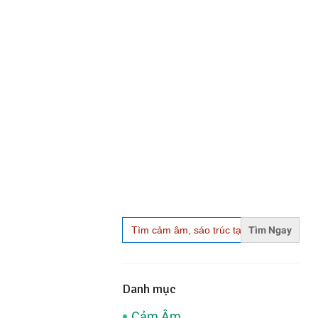
Search
for:
Danh mục
Cảm Âm