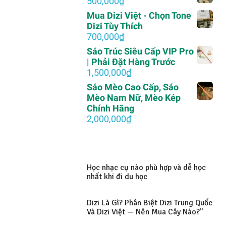
500,000
₫
2,000,000₫.
là:
Mua Dizi Việt - Chọn Tone
750,000₫.
Dizi Tùy Thích
700,000
₫
Sáo Trúc Siêu Cấp VIP Pro
| Phải Đặt Hàng Trước
1,500,000
₫
Sáo Mèo Cao Cấp, Sáo
Mèo Nam Nữ, Mèo Kép
Chính Hãng
2,000,000
₫
Học nhạc cụ nào phù hợp và dễ học
nhất khi đi du học
Dizi Là Gì? Phân Biệt Dizi Trung Quốc
Và Dizi Việt — Nên Mua Cây Nào?"