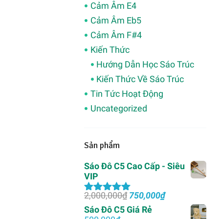
Cảm Âm E4
Cảm Âm Eb5
Cảm Âm F#4
Kiến Thức
Hướng Dẫn Học Sáo Trúc
Kiến Thức Về Sáo Trúc
Tin Tức Hoạt Động
Uncategorized
Sản phẩm
Sáo Đô C5 Cao Cấp - Siêu
VIP
Giá
Giá
2,000,000
₫
750,000
₫
Được xếp
gốc
hiện
hạng
5.00
5
Sáo Đô C5 Giá Rẻ
là:
tại
sao