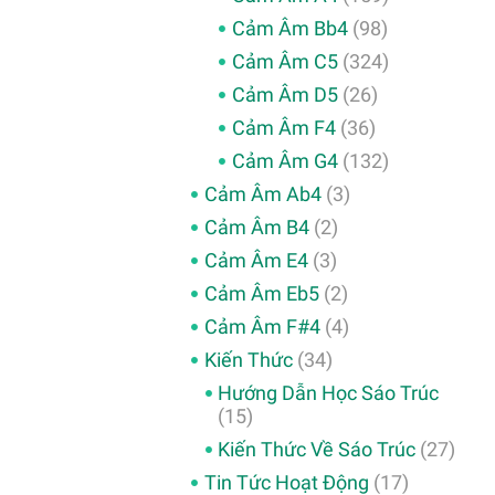
Cảm Âm Bb4
(98)
Cảm Âm C5
(324)
Cảm Âm D5
(26)
Cảm Âm F4
(36)
Cảm Âm G4
(132)
Cảm Âm Ab4
(3)
Cảm Âm B4
(2)
Cảm Âm E4
(3)
Cảm Âm Eb5
(2)
Cảm Âm F#4
(4)
Kiến Thức
(34)
Hướng Dẫn Học Sáo Trúc
(15)
Kiến Thức Về Sáo Trúc
(27)
Tin Tức Hoạt Động
(17)