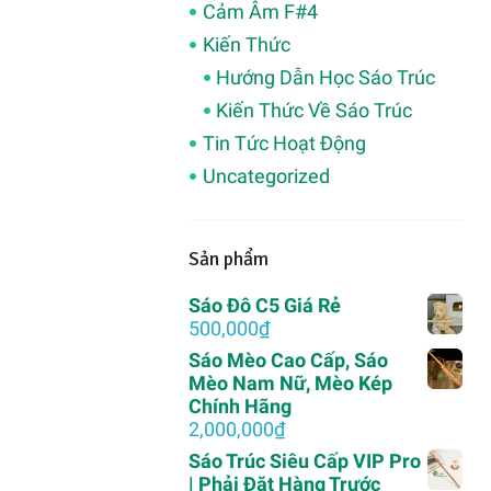
Cảm Âm F#4
Kiến Thức
Hướng Dẫn Học Sáo Trúc
Kiến Thức Về Sáo Trúc
Tin Tức Hoạt Động
Uncategorized
Sản phẩm
Sáo Đô C5 Giá Rẻ
500,000
₫
Sáo Mèo Cao Cấp, Sáo
Mèo Nam Nữ, Mèo Kép
Chính Hãng
2,000,000
₫
Sáo Trúc Siêu Cấp VIP Pro
| Phải Đặt Hàng Trước