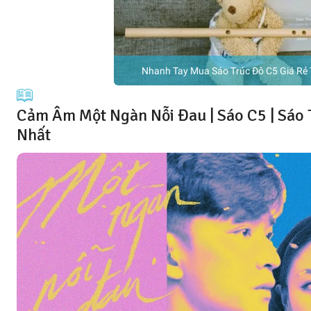
Nhanh Tay Mua Sáo Trúc Đô C5 Giá Rẻ
Cảm Âm Một Ngàn Nỗi Đau | Sáo C5 | Sáo
Nhất