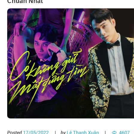
Chuẩn Nhất
Posted
17/05/2022
by
Lê Thanh Xuân
4607