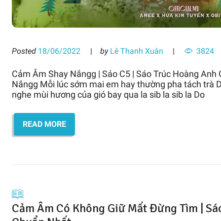
Posted
18/06/2022
by
Lê Thanh Xuân
3824
Cảm Âm Shay Nắngg | Sáo C5 | Sáo Trúc Hoàng Anh
Nắngg Mỗi lúc sớm mai em hay thường pha tách trà Do D
nghe mùi hương của gió bay qua la sib la sib la Do
READ MORE
Cảm Âm Có Không Giữ Mất Đừng Tìm | Sáo