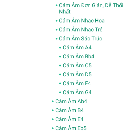
Cảm Âm Đơn Giản, Dễ Thổi
Nhất
Cảm Âm Nhạc Hoa
Cảm Âm Nhạc Trẻ
Cảm Âm Sáo Trúc
Cảm Âm A4
Cảm Âm Bb4
Cảm Âm C5
Cảm Âm D5
Cảm Âm F4
Cảm Âm G4
Cảm Âm Ab4
Cảm Âm B4
Cảm Âm E4
Cảm Âm Eb5