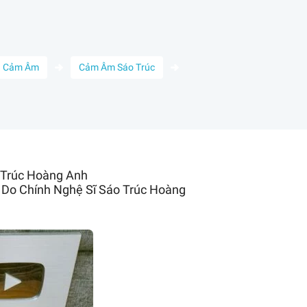
Cảm Âm
Cảm Âm Sáo Trúc
Trúc Hoàng Anh
Do Chính Nghệ Sĩ Sáo Trúc Hoàng