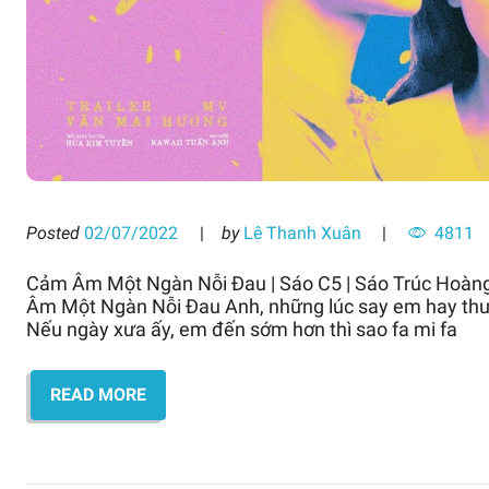
Posted
02/07/2022
by
Lê Thanh Xuân
4811
Cảm Âm Một Ngàn Nỗi Đau | Sáo C5 | Sáo Trúc Hoàn
Âm Một Ngàn Nỗi Đau Anh, những lúc say em hay thường 
Nếu ngày xưa ấy, em đến sớm hơn thì sao fa mi fa
READ MORE