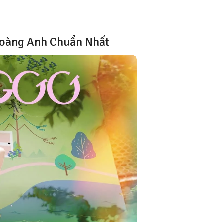
Hoàng Anh Chuẩn Nhất