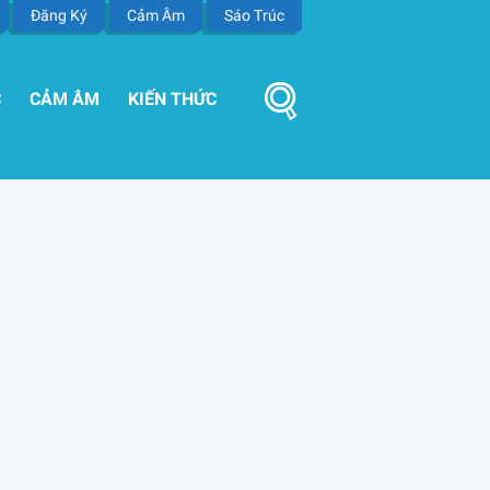
Đăng Ký
Cảm Âm
Sáo Trúc
C
CẢM ÂM
KIẾN THỨC