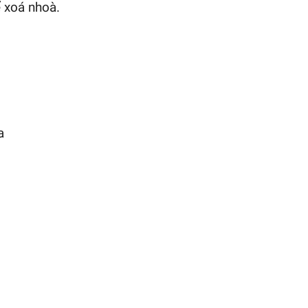
ể xoá nhoà.
a