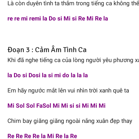
Là còn duyên tình ta thắm trong tiếng ca không th
re re mi remi la Do si Mi si Re Mi Re la
Đoạn 3 : Cảm Âm Tình Ca
Khi đã nghe tiếng ca của lòng người yêu phương x
la Do si Dosi la si mi do la la la
Em hãy ngước mắt lên vui nhìn trời xanh quê ta
Mi Sol Sol FaSol Mi Mi si si Mi Mi Mi
Chim bay giăng giăng ngoài nắng xuân đẹp thay
Re Re Re Re la Mi Re la Re