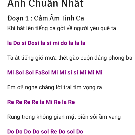
Anh
Chuẩn Nhất
Đoạn 1 : Cảm Âm Tình Ca
Khi hát lên tiếng ca gởi về người yêu quê ta
la Do si Dosi la si mi do la la la
Ta át tiếng gió mưa thét gào cuộn dâng phong ba
Mi Sol Sol FaSol Mi Mi si si Mi Mi Mi
Em ơi! nghe chăng lời trái tim vọng ra
Re Re Re Re la Mi Re la Re
Rung trong không gian mặt biển sôi ầm vang
Do Do Do Do sol Re Do sol Do