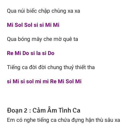
Qua núi biếc chập chùng xa xa
Mi Sol Sol si si Mi Mi
Qua bóng mây che mờ quê ta
Re Mi Do si la si Do
Tiếng ca đời đời chung thuỷ thiết tha
si Mi si sol mi mi Re Mi Sol Mi
Đoạn 2 : Cảm Âm Tình Ca
Em có nghe tiếng ca chứa đựng hận thù sâu xa