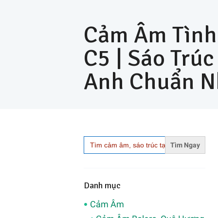
Cảm Âm Tình 
C5 | Sáo Trú
Anh Chuẩn N
Search
for:
Danh mục
Cảm Âm