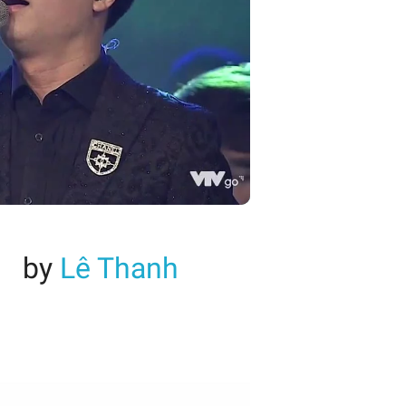
by
Lê Thanh