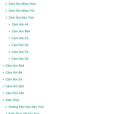
Cảm Âm Nhạc Hoa
Cảm Âm Nhạc Trẻ
Cảm Âm Sáo Trúc
Cảm Âm A4
Cảm Âm Bb4
Cảm Âm C5
Cảm Âm D5
Cảm Âm F4
Cảm Âm G4
Cảm Âm Ab4
Cảm Âm B4
Cảm Âm E4
Cảm Âm Eb5
Cảm Âm F#4
Kiến Thức
Hướng Dẫn Học Sáo Trúc
Kiến Thức Về Sáo Trúc