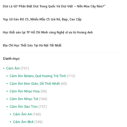
Dizi Là Gì? Phân Biệt Dizi Trung Quốc Và Dizi Việt — Nên Mua Cây Nào?"
Top 10 Sáo Đô C5, Nhiều Mẫu C5 Giá Rẻ, Đẹp, Cao Cấp
Học thổi sáo tại TP Hồ Chí Minh cùng Nghệ sĩ ưu tú Hoàng Anh
Địa Chỉ Học Thổi Sáo Tại Hà Nội Tốt Nhất
Danh mục
Cảm Âm
(731)
Cảm Âm Bolero, Quê Hương Trữ Tình
(112)
Cảm Âm Đơn Giản, Dễ Thổi Nhất
(45)
Cảm Âm Nhạc Hoa
(36)
Cảm Âm Nhạc Trẻ
(160)
Cảm Âm Sáo Trúc
(731)
Cảm Âm A4
(160)
Cảm Âm Bb4
(106)