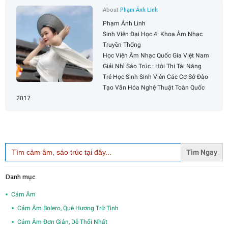
About
Phạm Ánh Linh
Phạm Ánh Linh
Sinh Viên Đại Học 4: Khoa Âm Nhạc
Truyền Thống
Học Viện Âm Nhạc Quốc Gia Việt Nam
Giải Nhì Sáo Trúc : Hội Thi Tài Năng
Trẻ Học Sinh Sinh Viên Các Cơ Sở Đào
Tạo Văn Hóa Nghệ Thuật Toàn Quốc
2017
Search
for:
Danh mục
Cảm Âm
Cảm Âm Bolero, Quê Hương Trữ Tình
Cảm Âm Đơn Giản, Dễ Thổi Nhất