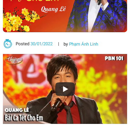
Posted
30/01/2022
by
Phạm Ánh Linh