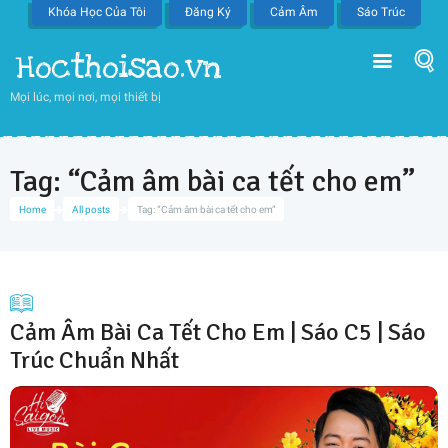
Khóa Học Của Tôi
Đăng Ký
Cảm Âm
Sáo Trúc
Hocthoisao.vn
Mọi lúc, mọi nơi, mọi thiết bị
Tag: “Cảm âm bài ca tết cho em”
Home
All posts
Tag: “Cảm âm bài ca tết cho em”
Cảm Âm Bài Ca Tết Cho Em | Sáo C5 | Sáo
Trúc Chuẩn Nhất