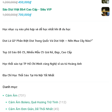
Giá
Giá
1,200,000
₫
450,000
₫
1,000,000₫.
là:
gốc
hiện
Sáo Dizi Việt Bb4 Cao Cấp - Siêu VIP
700,000₫.
là:
tại
Giá
Giá
1,000,000
₫
700,000
₫
1,200,000₫.
là:
gốc
hiện
450,000₫.
là:
tại
Học nhạc cụ nào phù hợp và dễ học nhất khi đi du học
1,000,000₫.
là:
700,000₫.
Dizi Là Gì? Phân Biệt Dizi Trung Quốc Và Dizi Việt — Nên Mua Cây Nào?"
Top 10 Sáo Đô C5, Nhiều Mẫu C5 Giá Rẻ, Đẹp, Cao Cấp
Học thổi sáo tại TP Hồ Chí Minh cùng Nghệ sĩ ưu tú Hoàng Anh
Địa Chỉ Học Thổi Sáo Tại Hà Nội Tốt Nhất
Danh mục
Cảm Âm
(731)
Cảm Âm Bolero, Quê Hương Trữ Tình
(112)
Cảm Âm Đơn Giản, Dễ Thổi Nhất
(45)