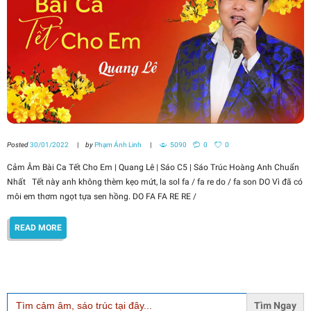
Posted
30/01/2022
by
Phạm Ánh Linh
5090
0
0
Cảm Âm Bài Ca Tết Cho Em | Quang Lê | Sáo C5 | Sáo Trúc Hoàng Anh Chuẩn
Nhất Tết này anh không thèm kẹo mứt, la sol fa / fa re do / fa son DO Vì đã có
môi em thơm ngọt tựa sen hồng. DO FA FA RE RE /
READ MORE
Search
for: