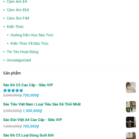
Cảm Âm E4
Cảm Âm Eb5
Cảm Âm F#4
Kiến Thức
Hướng Dẫn Học Sáo Trúc
Kiến Thức Về Sáo Trúc
Tin Tức Hoạt Động
Uncategorized
Sản phẩm
Sáo Đô C5 Cao Cấp - Siêu VIP
Giá
Giá
2,000,000
₫
750,000
₫
Được xếp
hạng
5.00
5
gốc
hiện
sao
Sáo Tiêu Việt Nam | Loại Tiêu Sáo Dễ Thổi Nhất
là:
tại
Giá
Giá
2,000,000
₫
1,500,000
₫
2,000,000₫.
là:
gốc
hiện
Sáo Dizi Việt A4 Cao Cấp - Siêu VIP
750,000₫.
là:
tại
Giá
Giá
1,000,000
₫
700,000
₫
2,000,000₫.
là:
gốc
hiện
Sáo Đô C5 Loại Dùng Suốt Đời
1,500,000₫.
là:
tại