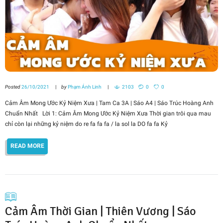
Posted
26/10/2021
by
Phạm Ánh Linh
2103
0
0
Cảm Âm Mong Ước Kỷ Niệm Xưa | Tam Ca 3A | Sáo A4 | Sáo Trúc Hoàng Anh
Chuẩn Nhất Lời 1: Cảm Âm Mong Ước Kỷ Niệm Xưa Thời gian trôi qua mau
chỉ còn lại những kỷ niệm do re fa fa fa / la sol la DO fa fa Kỷ
READ MORE
Cảm Âm Thời Gian | Thiên Vương | Sáo