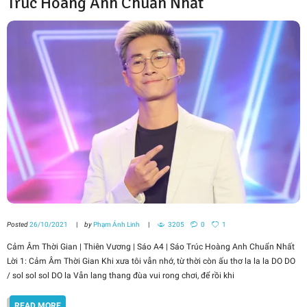
Trúc Hoàng Anh Chuẩn Nhất
Posted
26/10/2021
by
Phạm Ánh Linh
3205
0
1
Cảm Âm Thời Gian | Thiên Vương | Sáo A4 | Sáo Trúc Hoàng Anh Chuẩn Nhất
Lời 1: Cảm Âm Thời Gian Khi xưa tôi vẫn nhớ, từ thời còn ấu thơ la la la DO DO
/ sol sol sol DO la Vẫn lang thang đùa vui rong chơi, để rồi khi
READ MORE