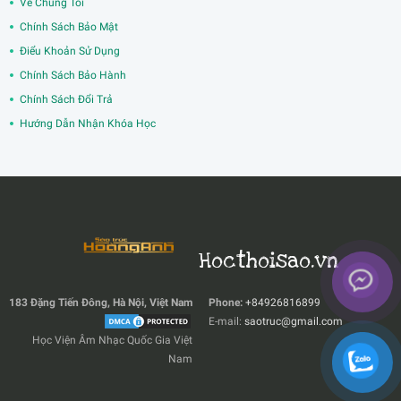
Về Chúng Tôi
Chính Sách Bảo Mật
Điểu Khoản Sử Dụng
Chính Sách Bảo Hành
Chính Sách Đổi Trả
Hướng Dẫn Nhận Khóa Học
Hocthoisao.vn
183 Đặng Tiến Đông, Hà Nội, Việt Nam
Phone:
+84926816899
E-mail:
saotruc@gmail.com
Học Viện Âm Nhạc Quốc Gia Việt
Nam