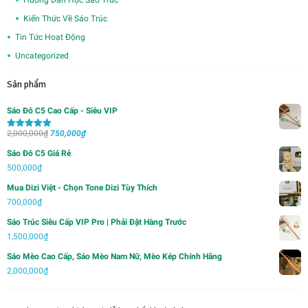
Kiến Thức Về Sáo Trúc
Tin Tức Hoạt Động
Uncategorized
Sản phẩm
Sáo Đô C5 Cao Cấp - Siêu VIP
Giá
Giá
2,000,000
₫
750,000
₫
Được xếp
hạng
5.00
5
gốc
hiện
sao
Sáo Đô C5 Giá Rẻ
là:
tại
500,000
₫
2,000,000₫.
là:
Mua Dizi Việt - Chọn Tone Dizi Tùy Thích
750,000₫.
700,000
₫
Sáo Trúc Siêu Cấp VIP Pro | Phải Đặt Hàng Trước
1,500,000
₫
Sáo Mèo Cao Cấp, Sáo Mèo Nam Nữ, Mèo Kép Chính Hãng
2,000,000
₫