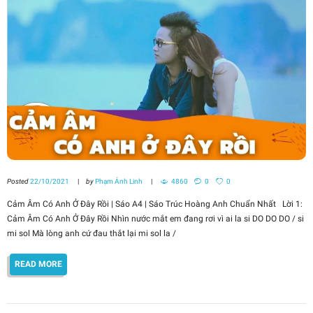
Posted
22/10/2021
by
Phạm Ánh Linh
4860
0
0
Cảm Âm Có Anh Ở Đây Rồi | Sáo A4 | Sáo Trúc Hoàng Anh Chuẩn Nhất Lời 1:
Cảm Âm Có Anh Ở Đây Rồi Nhìn nước mắt em đang rơi vì ai la si DO DO DO / si
mi sol Mà lòng anh cứ đau thắt lại mi sol la /
READ MORE