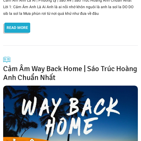
Cảm Âm Anh Là Ai | Phương Ly | Sáo A4 | Sáo Trúc Hoàng Anh Chuẩn Nhất
Lời 1: Cảm Âm Anh Là Ai Anh là ai nỗi nhớ khôn nguôi là anh la sol la DO DO
sib la sol la Mưa phùn rơi từ nơi quá khứ như đưa về đâu
READ MORE
Cảm Âm Way Back Home | Sáo Trúc Hoàng
Anh Chuẩn Nhất