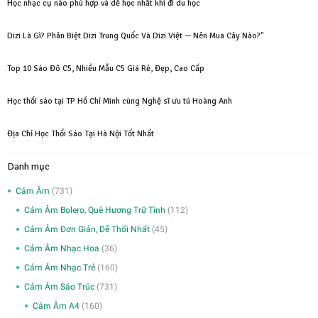
Học nhạc cụ nào phù hợp và dễ học nhất khi đi du học
Dizi Là Gì? Phân Biệt Dizi Trung Quốc Và Dizi Việt — Nên Mua Cây Nào?"
Top 10 Sáo Đô C5, Nhiều Mẫu C5 Giá Rẻ, Đẹp, Cao Cấp
Học thổi sáo tại TP Hồ Chí Minh cùng Nghệ sĩ ưu tú Hoàng Anh
Địa Chỉ Học Thổi Sáo Tại Hà Nội Tốt Nhất
Danh mục
Cảm Âm
(731)
Cảm Âm Bolero, Quê Hương Trữ Tình
(112)
Cảm Âm Đơn Giản, Dễ Thổi Nhất
(45)
Cảm Âm Nhạc Hoa
(36)
Cảm Âm Nhạc Trẻ
(160)
Cảm Âm Sáo Trúc
(731)
Cảm Âm A4
(160)