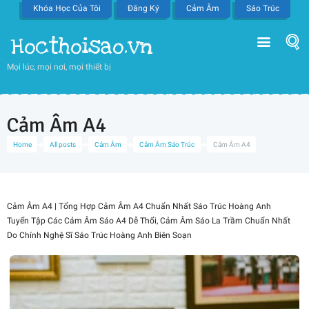
Khóa Học Của Tôi
Đăng Ký
Cảm Âm
Sáo Trúc
Hocthoisao.vn
Mọi lúc, mọi nơi, mọi thiết bị
Cảm Âm A4
Home
All posts
Cảm Âm
Cảm Âm Sáo Trúc
Cảm Âm A4
Cảm Âm A4 | Tổng Hợp Cảm Âm A4 Chuẩn Nhất Sáo Trúc Hoàng Anh
Tuyển Tập Các Cảm Âm Sáo A4 Dễ Thổi, Cảm Âm Sáo La Trầm Chuẩn Nhất
Do Chính Nghệ Sĩ Sáo Trúc Hoàng Anh Biên Soạn