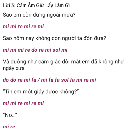
Lời 3: Cảm Âm Giữ Lấy Làm Gì
Sao em còn đứng ngoài mưa?
mi mi re mi re mi
Sao hôm nay không còn người ta đón đưa?
mi mi mi re do re mi sol mi
Và dường như cảm giác đôi mắt em đã không như
ngày xưa
do do re mi fa / mi fa fa sol fa mi re mi
“Tin em một giây được không?”
mi mi re mi re mi
“No…”
mi re