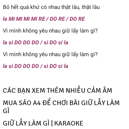
Bỏ hết quá khứ có nhau thật lâu, thật lâu
la MI MI MI MI RE / DO RE / DO RE
Vì mình không yêu nhau giữ lấy làm gì?
la si DO DO DO / si DO si la
Vì mình không yêu nhau giữ lấy làm gì?
la si DO DO DO / si DO si la
CÁC BẠN XEM THÊM NHIỀU CẢM ÂM
MUA SÁO A4 ĐỂ CHƠI BÀI GIỮ LẤY LÀM
GÌ
GIỮ LẤY LÀM GÌ | KARAOKE