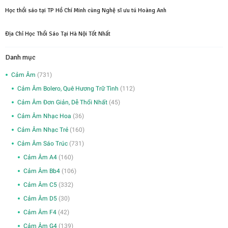
Học thổi sáo tại TP Hồ Chí Minh cùng Nghệ sĩ ưu tú Hoàng Anh
Địa Chỉ Học Thổi Sáo Tại Hà Nội Tốt Nhất
Danh mục
Cảm Âm
(731)
Cảm Âm Bolero, Quê Hương Trữ Tình
(112)
Cảm Âm Đơn Giản, Dễ Thổi Nhất
(45)
Cảm Âm Nhạc Hoa
(36)
Cảm Âm Nhạc Trẻ
(160)
Cảm Âm Sáo Trúc
(731)
Cảm Âm A4
(160)
Cảm Âm Bb4
(106)
Cảm Âm C5
(332)
Cảm Âm D5
(30)
Cảm Âm F4
(42)
Cảm Âm G4
(139)