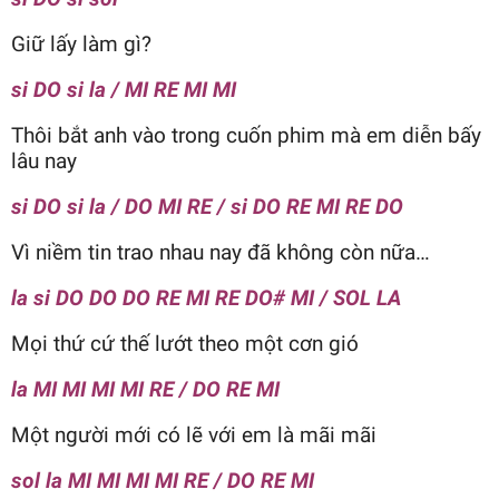
Giữ lấy làm gì?
si DO si la / MI RE MI MI
Thôi bắt anh vào trong cuốn phim mà em diễn bấy
lâu nay
si DO si la / DO MI RE / si DO RE MI RE DO
Vì niềm tin trao nhau nay đã không còn nữa…
la si DO DO DO RE MI RE DO# MI / SOL LA
Mọi thứ cứ thế lướt theo một cơn gió
la MI MI MI MI RE / DO RE MI
Một người mới có lẽ với em là mãi mãi
sol la MI MI MI MI RE / DO RE MI