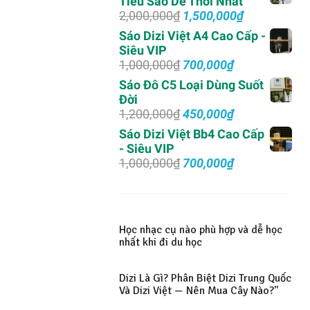
Tiêu Sáo Dễ Thổi Nhất
2,000,000₫.
là:
Giá
Giá
2,000,000
₫
1,500,000
₫
750,000₫.
gốc
hiện
Sáo Dizi Việt A4 Cao Cấp -
là:
tại
Siêu VIP
2,000,000₫.
là:
Giá
Giá
1,000,000
₫
700,000
₫
1,500,000₫.
gốc
hiện
Sáo Đô C5 Loại Dùng Suốt
là:
tại
Đời
1,000,000₫.
là:
Giá
Giá
1,200,000
₫
450,000
₫
700,000₫.
gốc
hiện
Sáo Dizi Việt Bb4 Cao Cấp
là:
tại
- Siêu VIP
1,200,000₫.
là:
Giá
Giá
1,000,000
₫
700,000
₫
450,000₫.
gốc
hiện
là:
tại
1,000,000₫.
là:
700,000₫.
Học nhạc cụ nào phù hợp và dễ học
nhất khi đi du học
Dizi Là Gì? Phân Biệt Dizi Trung Quốc
Và Dizi Việt — Nên Mua Cây Nào?"