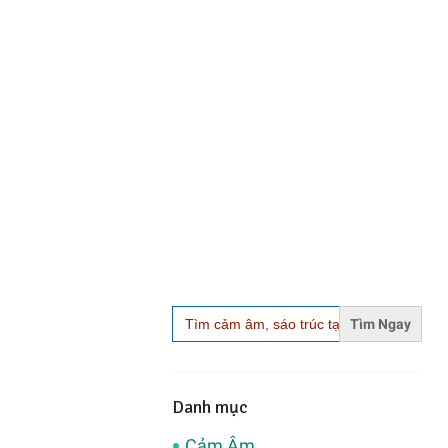
Search
for:
Danh mục
Cảm Âm