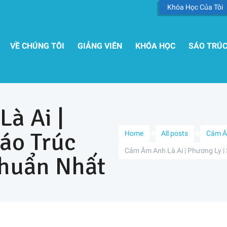
Khóa Học Của Tôi
VỀ CHÚNG TÔI
GIẢNG VIÊN
KHÓA HỌC
SÁO TRÚ
à Ai |
Sáo Trúc
Home
All posts
Cảm 
Cảm Âm Anh Là Ai | Phương Ly | 
huẩn Nhất