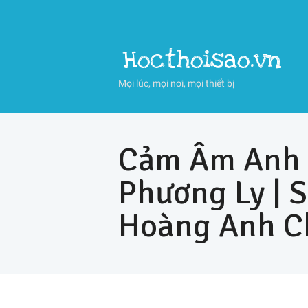
Hocthoisao.vn
Mọi lúc, mọi nơi, mọi thiết bị
Cảm Âm Anh L
Phương Ly | 
Hoàng Anh C