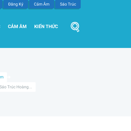
Đăng Ký
Cảm Âm
Sáo Trúc
C
CẢM ÂM
KIẾN THỨC
Âm
Sáo Trúc Hoàng...