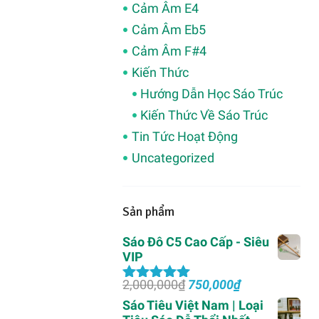
Cảm Âm E4
Cảm Âm Eb5
Cảm Âm F#4
Kiến Thức
Hướng Dẫn Học Sáo Trúc
Kiến Thức Về Sáo Trúc
Tin Tức Hoạt Động
Uncategorized
Sản phẩm
Sáo Đô C5 Cao Cấp - Siêu
VIP
Giá
Giá
2,000,000
₫
750,000
₫
Được xếp
gốc
hiện
hạng
5.00
5
Sáo Tiêu Việt Nam | Loại
là:
tại
sao