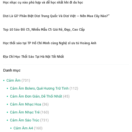
Học nhạc cụ nào phù hợp và dễ học nhất khi đi du học
Dizi Là Gì? Phân Biệt Dizi Trung Quốc Và Dizi Việt — Nên Mua Cây Nào?"
Top 10 Sáo Đô C5, Nhiều Mẫu C5 Giá Rẻ, Đẹp, Cao Cấp
Học thổi sáo tại TP Hồ Chí Minh cùng Nghệ sĩ ưu tú Hoàng Anh
Địa Chỉ Học Thổi Sáo Tại Hà Nội Tốt Nhất
Danh mục
Cảm Âm
(731)
Cảm Âm Bolero, Quê Hương Trữ Tình
(112)
Cảm Âm Đơn Giản, Dễ Thổi Nhất
(45)
Cảm Âm Nhạc Hoa
(36)
Cảm Âm Nhạc Trẻ
(160)
Cảm Âm Sáo Trúc
(731)
Cảm Âm A4
(160)