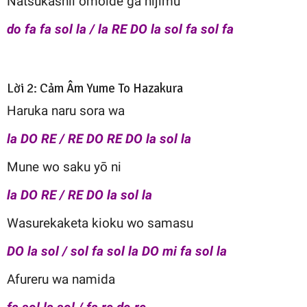
Natsukashii omoide ga nijimu
do fa fa sol la / la RE DO la sol fa sol fa
Lời 2: Cảm Âm Yume To Hazakura
Haruka naru sora wa
la DO RE / RE DO RE DO la sol la
Mune wo saku yō ni
la DO RE / RE DO la sol la
Wasurekaketa kioku wo samasu
DO la sol / sol fa sol la DO mi fa sol la
Afureru wa namida