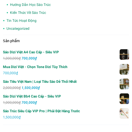
Hướng Dẫn Học Sáo Trúc
Kiến Thức Về Sáo Trúc
Tin Tức Hoạt Động
Uncategorized
Sản phẩm
Sáo Dizi Việt A4 Cao Cấp - Siêu VIP
Giá
Giá
1,000,000
₫
700,000
₫
gốc
hiện
Mua Dizi Việt - Chọn Tone Dizi Tùy Thích
là:
tại
700,000
₫
1,000,000₫.
là:
Sáo Tiêu Việt Nam | Loại Tiêu Sáo Dễ Thổi Nhất
700,000₫.
Giá
Giá
2,000,000
₫
1,500,000
₫
gốc
hiện
Sáo Dizi Việt Bb4 Cao Cấp - Siêu VIP
là:
tại
Giá
Giá
1,000,000
₫
700,000
₫
2,000,000₫.
là:
gốc
hiện
Sáo Trúc Siêu Cấp VIP Pro | Phải Đặt Hàng Trước
1,500,000₫.
là:
tại
1,500,000
₫
1,000,000₫.
là:
700,000₫.