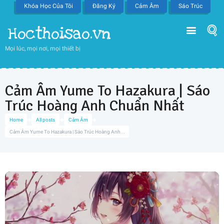
Khóa Học Của Tôi
Đăng Ký
Cảm Âm
Sáo Trúc
Hocthoisao.vn
Mọi lúc, mọi nơi, mọi thiết bị
Cảm Âm Yume To Hazakura | Sáo
Trúc Hoàng Anh Chuẩn Nhất
Home
All posts
Cảm Âm
Cảm Âm Yume To Hazakura | Sáo Trúc Hoàng Anh...