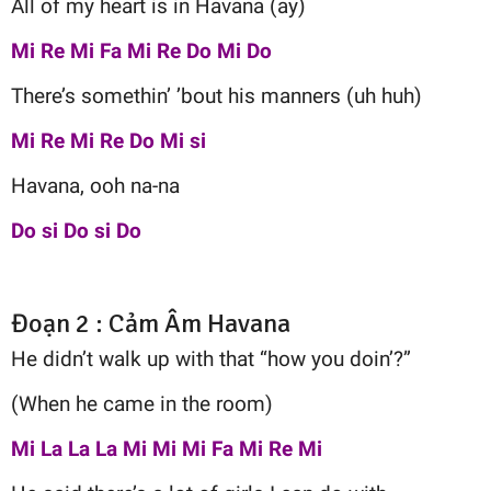
All of my heart is in Havana (ay)
Mi Re Mi Fa Mi Re Do Mi Do
There’s somethin’ ’bout his manners (uh huh)
Mi Re Mi Re Do Mi si
Havana, ooh na-na
Do si Do si Do
Đoạn 2 : Cảm Âm Havana
He didn’t walk up with that “how you doin’?”
(When he came in the room)
Mi La La La Mi Mi Mi Fa Mi Re Mi