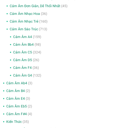
Cảm Âm Đơn Giản, Dễ Thổi Nhất
(45)
Cảm Âm Nhạc Hoa
(36)
Cảm Âm Nhạc Trẻ
(160)
Cảm Âm Sáo Trúc
(713)
Cảm Âm A4
(159)
Cảm Âm Bb4
(98)
Cảm Âm C5
(324)
Cảm Âm D5
(26)
Cảm Âm F4
(36)
Cảm Âm G4
(132)
Cảm Âm Ab4
(3)
Cảm Âm B4
(2)
Cảm Âm E4
(3)
Cảm Âm Eb5
(2)
Cảm Âm F#4
(4)
Kiến Thức
(35)