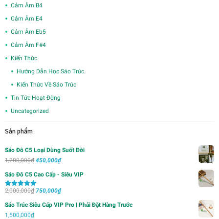
Cảm Âm B4
Cảm Âm E4
Cảm Âm Eb5
Cảm Âm F#4
Kiến Thức
Hướng Dẫn Học Sáo Trúc
Kiến Thức Về Sáo Trúc
Tin Tức Hoạt Động
Uncategorized
Sản phẩm
Sáo Đô C5 Loại Dùng Suốt Đời
Giá
Giá
1,200,000
₫
450,000
₫
gốc
hiện
Sáo Đô C5 Cao Cấp - Siêu VIP
là:
tại
Giá
Giá
2,000,000
₫
1,200,000₫.
750,000
₫
là:
Được xếp
hạng
5.00
5
gốc
hiện
450,000₫.
sao
Sáo Trúc Siêu Cấp VIP Pro | Phải Đặt Hàng Trước
là:
tại
1,500,000
₫