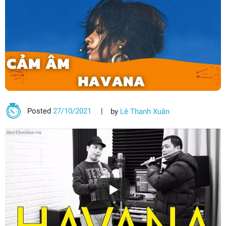
Posted
27/10/2021
by
Lê Thanh Xuân