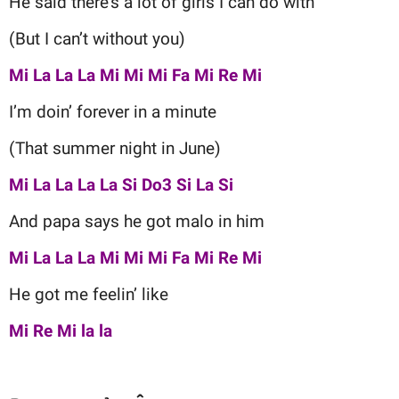
He said there’s a lot of girls I can do with
(But I can’t without you)
Mi La La La Mi Mi Mi Fa Mi Re Mi
I’m doin’ forever in a minute
(That summer night in June)
Mi La La La La Si Do3 Si La Si
And papa says he got malo in him
Mi La La La Mi Mi Mi Fa Mi Re Mi
He got me feelin’ like
Mi Re Mi la la