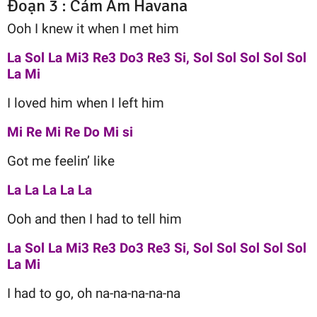
Đoạn 3 : Cảm Âm Havana
Ooh I knew it when I met him
La Sol La Mi3 Re3 Do3 Re3 Si, Sol Sol Sol Sol Sol
La Mi
I loved him when I left him
Mi Re Mi Re Do Mi si
Got me feelin’ like
La La La La La
Ooh and then I had to tell him
La Sol La Mi3 Re3 Do3 Re3 Si, Sol Sol Sol Sol Sol
La Mi
I had to go, oh na-na-na-na-na