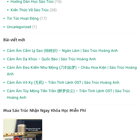
Hướng Dẫn Học Sáo Trúc
(16)
Kiến Thức Về Sáo Trúc
(28)
Tin Tức Hoạt Động
(17)
Uncategorized
(1)
Bài viết mới
Cảm Âm Cẩm Lý Sao (锦鲤抄) – Ngân Lâm | Sáo Trúc Hoàng Anh
Cảm Âm Dạ Khúc – Quốc Bảo | Sáo Trúc Hoàng Anh
Cảm Âm Đao Kiếm Như Mộng (刀剑如梦) – Châu Hoa Kiện | Sáo Trúc Hoàng
Anh
Cảm Âm Vô Kỵ (无羁) – Trần Tình Lệnh OST | Sáo Trúc Hoàng Anh
Cảm Âm Túy Mộng Tiền Trần (醉梦前尘) – Trần Tình Lệnh OST | Sáo Trúc
Hoàng Anh
Mua Sáo Trúc Nhận Ngay Khóa Học Miễn Phí