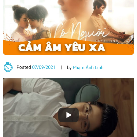
Posted
07/09/2021
by
Phạm Ánh Linh