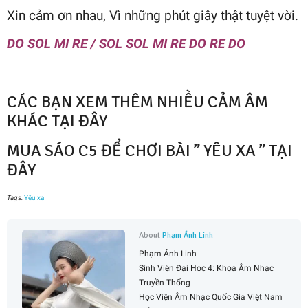
Xin cảm ơn nhau, Vì những phút giây thật tuyệt vời.
DO SOL MI RE / SOL SOL MI RE DO RE DO
CÁC BẠN XEM THÊM NHIỀU CẢM ÂM
KHÁC TẠI ĐÂY
MUA SÁO C5 ĐỂ CHƠI BÀI ” YÊU XA ” TẠI
ĐÂY
Tags:
Yêu xa
About
Phạm Ánh Linh
Phạm Ánh Linh
Sinh Viên Đại Học 4: Khoa Âm Nhạc
Truyền Thống
Học Viện Âm Nhạc Quốc Gia Việt Nam