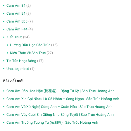
Cảm Âm B4
(2)
Cảm Âm E4
(3)
Cảm Âm Eb5
(7)
Cảm Âm F#4
(4)
Kiến Thức
(34)
Hướng Dẫn Học Sáo Trúc
(15)
Kiến Thức Về Sáo Trúc
(27)
Tin Tức Hoạt Động
(17)
Uncategorized
(1)
Bài viết mới
Cảm Âm Đào Hoa Nặc (桃花诺) – Đặng Tử Kỳ | Sáo Trúc Hoàng Anh
Cảm Âm Xin Gọi Nhau Là Cố Nhân – Song Ngọc | Sáo Trúc Hoàng Anh
Cảm Âm Về Xứ Nghệ Cùng Anh – Xuân Hòa | Sáo Trúc Hoàng Anh
Cảm Âm Váy Cưới Em Giống Như Bông Tuyết | Sáo Trúc Hoàng Anh
Cảm Âm Trường Tương Tư (长相思) | Sáo Trúc Hoàng Anh