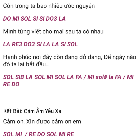
Còn trong ta bao nhiêu ước nguyện
DO MI SOL SI SI DO3 LA
Mình từng viết cho mai sau ta có nhau
LA RE3 DO3 SI LA LA SI SOL
Hạnh phúc nơi đây còn đang dở dang, Để ngày nào
đó ta lại bắt đầu…
SOL SIB LA SOL MI SOL LA FA / MI sol# la FA / MI
RE DO
Kết Bài: Cảm Âm Yêu Xa
Cảm ơn, Xin được cảm ơn em
SOL MI / RE DO SOL MI RE