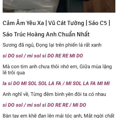
Cảm Âm Yêu Xa | Vũ Cát Tường | Sáo C5 |
Sáo Trúc Hoàng Anh
Chuẩn Nhất
Sương đã ngủ, Đọng lại trên phiến lá rất xanh
si DO sol / mi sol si DO RE RE MI DO
Mà con tim anh chưa thôi nhớ em, Giữa mùa lặng
lẽ trôi qua
la si DO MI SOL SOL LA FA / MI SOL LA FA MI MI
Anh nghĩ về, Từng đêm bình yên đôi ta có nhau
si DO sol / mi sol si DO RE RE / MI DO
Bàn tay em khẽ đan lên mái tóc anh, Mắt ngời chất