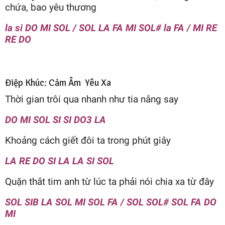
chứa, bao yêu thương
la si DO MI SOL / SOL LA FA MI SOL# la FA / MI RE
RE DO
Điệp Khúc: Cảm Âm Yêu Xa
Thời gian trôi qua nhanh như tia nắng say
DO MI SOL SI SI DO3 LA
Khoảng cách giết đôi ta trong phút giây
LA RE DO SI LA LA SI SOL
Quặn thắt tim anh từ lúc ta phải nói chia xa từ đây
SOL SIB LA SOL MI SOL FA / SOL SOL# SOL FA DO
MI