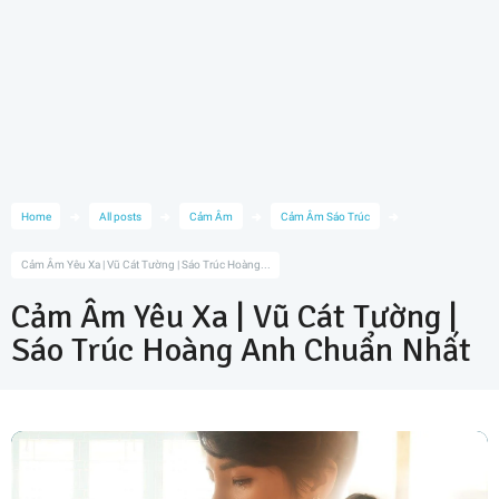
Home
All posts
Cảm Âm
Cảm Âm Sáo Trúc
Cảm Âm Yêu Xa | Vũ Cát Tường | Sáo Trúc Hoàng...
Cảm Âm Yêu Xa | Vũ Cát Tường |
Sáo Trúc Hoàng Anh Chuẩn Nhất