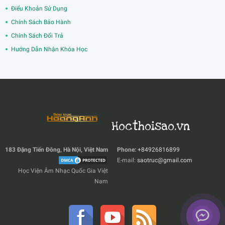
Điểu Khoản Sử Dụng
Chính Sách Bảo Hành
Chính Sách Đổi Trả
Hướng Dẫn Nhận Khóa Học
Hocthoisao.vn
183 Đặng Tiến Đông, Hà Nội, Việt Nam
Phone:
+84926816899
E-mail:
saotruc@gmail.com
Học Viện Âm Nhạc Quốc Gia Việt
Nam