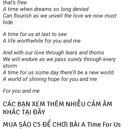
that’s free
A time when dreams so long denied
Can flourish as we unveil the love we now must
hide
A time for us at last to see
A life worthwhile for you and me
And with our love through tears and thorns
We will endure as we pass surely through every
storm
A time for us some day there’ll be a new world
A world of shining hope for you and me
For you and me
CÁC BẠN XEM THÊM NHIỀU CẢM ÂM
KHÁC TẠI ĐÂY
MUA SÁO C5 ĐỂ CHƠI BÀI A Time For Us