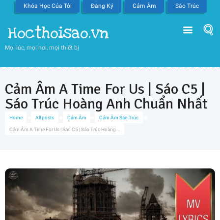
Khóa Học Của Tôi
Đăng Ký
Cảm Âm
Sáo Trúc
Hocthoisao.vn
Mọi lúc, mọi nơi, mọi thiết bị
Cảm Âm A Time For Us | Sáo C5 |
Sáo Trúc Hoàng Anh Chuẩn Nhất
Home
All posts
Cảm Âm
Cảm Âm Sáo Trúc
Cảm Âm A Time For Us | Sáo C5 | Sáo Trúc Hoàng...