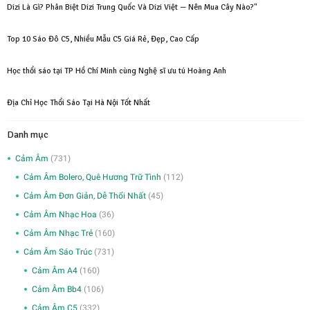
Dizi Là Gì? Phân Biệt Dizi Trung Quốc Và Dizi Việt — Nên Mua Cây Nào?"
Top 10 Sáo Đô C5, Nhiều Mẫu C5 Giá Rẻ, Đẹp, Cao Cấp
Học thổi sáo tại TP Hồ Chí Minh cùng Nghệ sĩ ưu tú Hoàng Anh
Địa Chỉ Học Thổi Sáo Tại Hà Nội Tốt Nhất
Danh mục
Cảm Âm
(731)
Cảm Âm Bolero, Quê Hương Trữ Tình
(112)
Cảm Âm Đơn Giản, Dễ Thổi Nhất
(45)
Cảm Âm Nhạc Hoa
(36)
Cảm Âm Nhạc Trẻ
(160)
Cảm Âm Sáo Trúc
(731)
Cảm Âm A4
(160)
Cảm Âm Bb4
(106)
Cảm Âm C5
(332)