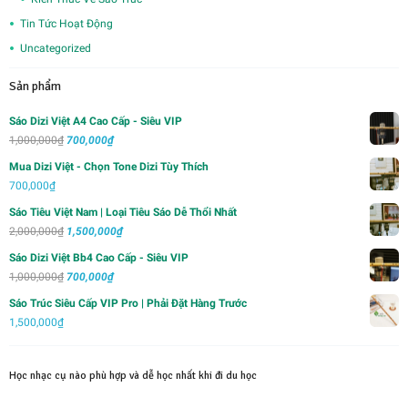
Tin Tức Hoạt Động
Uncategorized
Sản phẩm
Sáo Dizi Việt A4 Cao Cấp - Siêu VIP
Giá
Giá
1,000,000
₫
700,000
₫
gốc
hiện
Mua Dizi Việt - Chọn Tone Dizi Tùy Thích
là:
tại
700,000
₫
1,000,000₫.
là:
Sáo Tiêu Việt Nam | Loại Tiêu Sáo Dễ Thổi Nhất
700,000₫.
Giá
Giá
2,000,000
₫
1,500,000
₫
gốc
hiện
Sáo Dizi Việt Bb4 Cao Cấp - Siêu VIP
là:
tại
Giá
Giá
1,000,000
₫
700,000
₫
2,000,000₫.
là:
gốc
hiện
Sáo Trúc Siêu Cấp VIP Pro | Phải Đặt Hàng Trước
1,500,000₫.
là:
tại
1,500,000
₫
1,000,000₫.
là:
700,000₫.
Học nhạc cụ nào phù hợp và dễ học nhất khi đi du học