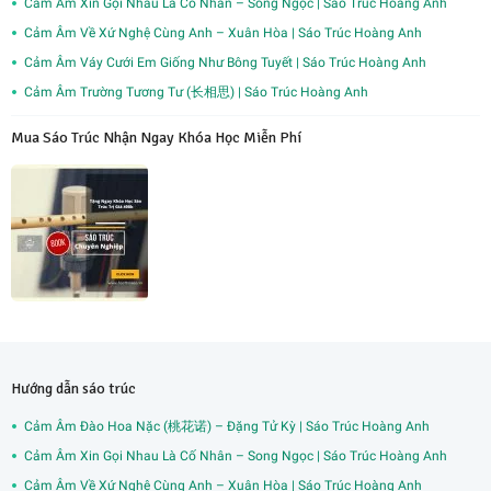
Cảm Âm Xin Gọi Nhau Là Cố Nhân – Song Ngọc | Sáo Trúc Hoàng Anh
Cảm Âm Về Xứ Nghệ Cùng Anh – Xuân Hòa | Sáo Trúc Hoàng Anh
Cảm Âm Váy Cưới Em Giống Như Bông Tuyết | Sáo Trúc Hoàng Anh
Cảm Âm Trường Tương Tư (长相思) | Sáo Trúc Hoàng Anh
Mua Sáo Trúc Nhận Ngay Khóa Học Miễn Phí
Hướng dẫn sáo trúc
Cảm Âm Đào Hoa Nặc (桃花诺) – Đặng Tử Kỳ | Sáo Trúc Hoàng Anh
Cảm Âm Xin Gọi Nhau Là Cố Nhân – Song Ngọc | Sáo Trúc Hoàng Anh
Cảm Âm Về Xứ Nghệ Cùng Anh – Xuân Hòa | Sáo Trúc Hoàng Anh