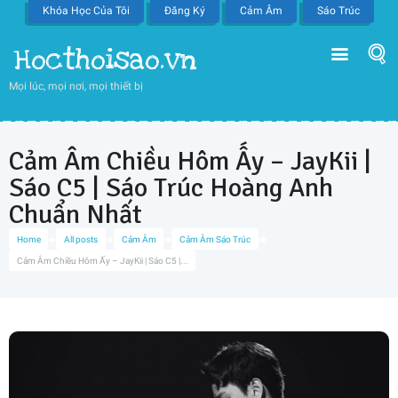
Khóa Học Của Tôi
Đăng Ký
Cảm Âm
Sáo Trúc
Hocthoisao.vn
Mọi lúc, mọi nơi, mọi thiết bị
Cảm Âm Chiều Hôm Ấy – JayKii |
Sáo C5 | Sáo Trúc Hoàng Anh
Chuẩn Nhất
Home
All posts
Cảm Âm
Cảm Âm Sáo Trúc
Cảm Âm Chiều Hôm Ấy – JayKii | Sáo C5 |...