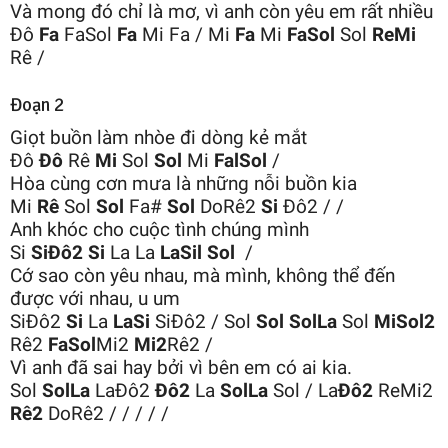
Và mong đó chỉ là mơ, vì anh còn yêu em rất nhiều
Đô
Fa
FaSol
Fa
Mi Fa / Mi
Fa
Mi
FaSol
Sol
ReMi
Rê /
Đoạn 2
Giọt buồn làm nhòe đi dòng kẻ mắt
Đô
Đô
Rê
Mi
Sol
Sol
Mi
FalSol
/
Hòa cùng cơn mưa là những nỗi buồn kia
Mi
Rê
Sol
Sol
Fa#
Sol
DoRê2
Si
Đô2 / /
Anh khóc cho cuộc tình chúng mình
Si
SiĐô2
Si
La La
LaSil
Sol
/
Cớ sao còn yêu nhau, mà mình, không thể đến
được với nhau, u um
SiĐô2
Si
La
LaSi
SiĐô2 / Sol
Sol
SolLa
Sol
MiSol2
Rê2
FaSol
Mi2
Mi2
Rê2 /
Vì anh đã sai hay bởi vì bên em có ai kia.
Sol
SolLa
LaĐô2
Đô2
La
SolLa
Sol / La
Đô2
ReMi2
Rê2
DoRê2 / / / / /