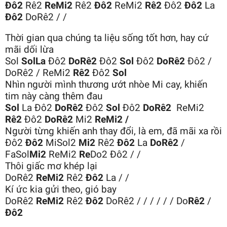
Đô2
Rê2
ReMi2
Rê2
Đô2
ReMi2
Rê2
Đô2
Đô2
La
Đô2
DoRê2 / /
Thời gian qua chúng ta liệu sống tốt hơn, hay cứ
mãi dối lừa
Sol
SolLa
Đô2
DoRê2
Đô2
Sol
Đô2
DoRê2
Đô2 /
DoRê2 / ReMi2
Rê2
Đô2
Sol
Nhìn người mình thương ướt nhòe Mi cay, khiến
tim này càng thêm đau
Sol
La Đô2
DoRê2
Đô2
Sol
Đô2
DoRê2
ReMi2
Rê2
Đô2
DoRê2
Mi2
ReMi2 /
Người từng khiến anh thay đổi, là em, đã mãi xa rồi
Đô2
Đô2
MiSol2
Mi2
Rê2
Đô2
La
DoRê2
/
FaSol
Mi2
ReMi2
Re
Do2 Đô2 / /
Thôi giấc mơ khép lại
DoRê2
ReMi2
Rê2
Đô2
La / /
Kí ức kia gửi theo, gió bay
DoRê2
ReMi2
Rê2
Đô2
DoRê2 / / / / / / Do
Rê2
/
Đô2