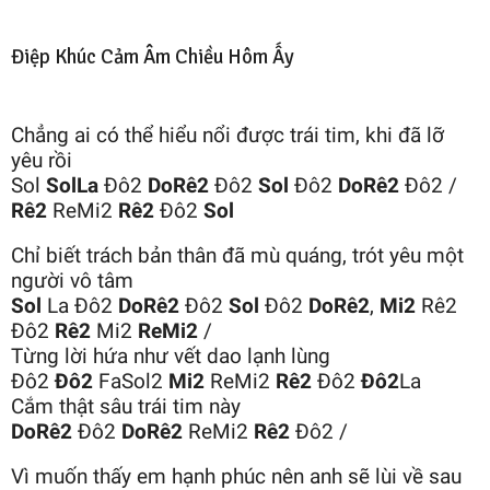
Điệp Khúc Cảm Âm Chiều Hôm Ấy
Chẳng ai có thể hiểu nổi được trái tim, khi đã lỡ
yêu rồi
Sol
SolLa
Đô2
DoRê2
Đô2
Sol
Đô2
DoRê2
Đô2 /
Rê2
ReMi2
Rê2
Đô2
Sol
Chỉ biết trách bản thân đã mù quáng, trót yêu một
người vô tâm
Sol
La Đô2
DoRê2
Đô2
Sol
Đô2
DoRê2
,
Mi2
Rê2
Đô2
Rê2
Mi2
ReMi2
/
Từng lời hứa như vết dao lạnh lùng
Đô2
Đô2
FaSol2
Mi2
ReMi2
Rê2
Đô2
Đô2
La
Cắm thật sâu trái tim này
DoRê2
Đô2
DoRê2
ReMi2
Rê2
Đô2 /
Vì muốn thấy em hạnh phúc nên anh sẽ lùi về sau