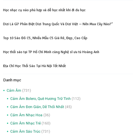
700,000₫.
Học nhạc cụ nào phù hợp và dễ học nhất khi đi du học
Dizi Là Gì? Phân Biệt Dizi Trung Quốc Và Dizi Việt — Nên Mua Cây Nào?"
Top 10 Sáo Đô C5, Nhiều Mẫu C5 Giá Rẻ, Đẹp, Cao Cấp
Học thổi sáo tại TP Hồ Chí Minh cùng Nghệ sĩ ưu tú Hoàng Anh
Địa Chỉ Học Thổi Sáo Tại Hà Nội Tốt Nhất
Danh mục
Cảm Âm
(731)
Cảm Âm Bolero, Quê Hương Trữ Tình
(112)
Cảm Âm Đơn Giản, Dễ Thổi Nhất
(45)
Cảm Âm Nhạc Hoa
(36)
Cảm Âm Nhạc Trẻ
(160)
Cảm Âm Sáo Trúc
(731)