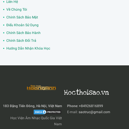
Liên Hệ
Về Chúng Tôi
Chính Sách Bảo Mật
Điểu Khoản Sử Dụng
Chính Sách Bảo Hành
Chính Sách Đổi Trả
Hướng Dẫn Nhận Khóa Học
Hocthoisao.vn
183 Đặng Tiến Đông, Hà Nội, Việt Nam
Phone:
+84926816899
E-mail:
saotruc@gmail.com
Học Viện Âm Nhạc Quốc Gia Việt
Nam