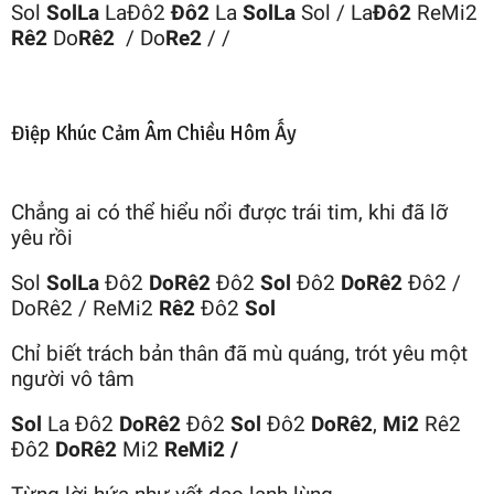
Sol
SolLa
LaĐô2
Đô2
La
SolLa
Sol / La
Đô2
ReMi2
Rê2
Do
Rê2
/ Do
Re2
/ /
Điệp Khúc Cảm Âm Chiều Hôm Ấy
Chẳng ai có thể hiểu nổi được trái tim, khi đã lỡ
yêu rồi
Sol
SolLa
Đô2
DoRê2
Đô2
Sol
Đô2
DoRê2
Đô2 /
DoRê2 / ReMi2
Rê2
Đô2
Sol
Chỉ biết trách bản thân đã mù quáng, trót yêu một
người vô tâm
Sol
La Đô2
DoRê2
Đô2
Sol
Đô2
DoRê2
,
Mi2
Rê2
Đô2
DoRê2
Mi2
ReMi2 /