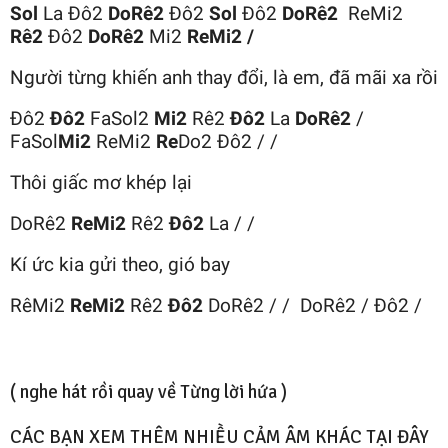
Sol
La Đô2
DoRê2
Đô2
Sol
Đô2
DoRê2
ReMi2
Rê2
Đô2
DoRê2
Mi2
ReMi2 /
Người từng khiến anh thay đổi, là em, đã mãi xa rồi
Đô2
Đô2
FaSol2
Mi2
Rê2
Đô2
La
DoRê2
/
FaSol
Mi2
ReMi2
Re
Do2 Đô2 / /
Thôi giấc mơ khép lại
DoRê2
ReMi2
Rê2
Đô2
La / /
Kí ức kia gửi theo, gió bay
RêMi2
ReMi2
Rê2
Đô2
DoRê2 / / DoRê2 / Đô2 /
( nghe hát rồi quay về Từng lời hứa )
CÁC BẠN XEM THÊM NHIỀU CẢM ÂM KHÁC TẠI ĐÂY