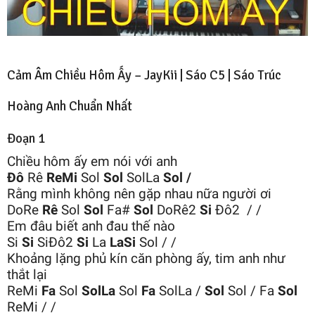
Cảm Âm Chiều Hôm Ấy – JayKii | Sáo C5 |
Sáo Trúc
Hoàng Anh
Chuẩn Nhất
Đoạn 1
Chiều hôm ấy em nói với anh
Đô
Rê
ReMi
Sol
Sol
SolLa
Sol /
Rằng mình không nên gặp nhau nữa người ơi
DoRe
Rê
Sol
Sol
Fa#
Sol
DoRê2
Si
Đô2 / /
Em đâu biết anh đau thế nào
Si
Si
SiĐô2
Si
La
LaSi
Sol / /
Khoảng lặng phủ kín căn phòng ấy, tim anh như
thắt lại
ReMi
Fa
Sol
SolLa
Sol
Fa
SolLa /
Sol
Sol / Fa
Sol
ReMi / /