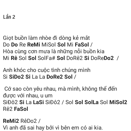
Lần 2
Giọt buồn làm nhòe đi dòng kẻ mắt
Do
Do
Re
ReMi
MiSol
Sol
Mi
FaSol
/
Hòa cùng cơn mưa là những nỗi buồn kia
Mi
Rê
Sol
Sol
SolFa#
Sol
DoRê2
Si
DoRe
Do2
/
Anh khóc cho cuộc tình chúng mình
Si
SiDo2
Si
La La
DoRe2
Sol
/
Cớ sao còn yêu nhau, mà mình, không thể đến
được với nhau, u um
SiĐô2
Si
La
LaSi
SiĐô2 / Sol
Sol
SolLa
Sol
MiSol2
Rê2
FaSol
ReMi2
RêDo2 /
Vì anh đã sai hay bởi vì bên em có ai kia.