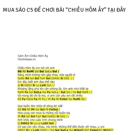
MUA SÁO C5 ĐỂ CHƠI BÀI “CHIỀU HÔM ẤY” TẠI ĐÂY