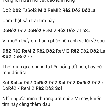
Từng lời hứa như vết dao lạnh lùng
Đô2
Đô2
FaSol2
Mi2
ReMi2
Rê2
Đô2
Đô2
La
Cắm thật sâu trái tim này
DoRê2
Đô2
DoRê2
ReMi2
Rê2
Đô2 / LaSol
Vì muốn thấy em hạnh phúc nên anh sẽ lùi về sau
Đô2
Rê2
ReMi2
Rê2
Đô2
ReMi2
Rê2
Đô2
Đô2
La
Đô2
DoRê2 / /
Thời gian qua chúng ta liệu sống tốt hơn, hay cứ
mãi dối lừa
Sol
SolLa
Đô2
DoRê2
Đô2
Sol
Đô2
DoRê2
Đô2 /
DoRê2 / ReMi2
Rê2
Đô2
Sol
Nhìn người mình thương ướt nhòe Mi cay, khiến
tim này càng thêm đau