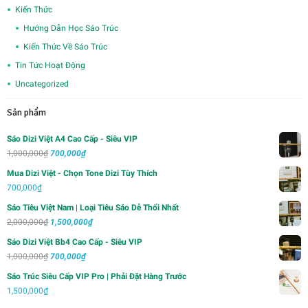
Kiến Thức
Hướng Dẫn Học Sáo Trúc
Kiến Thức Về Sáo Trúc
Tin Tức Hoạt Động
Uncategorized
Sản phẩm
Sáo Dizi Việt A4 Cao Cấp - Siêu VIP
Giá
Giá
1,000,000
₫
700,000
₫
gốc
hiện
Mua Dizi Việt - Chọn Tone Dizi Tùy Thích
là:
tại
700,000
₫
1,000,000₫.
là:
Sáo Tiêu Việt Nam | Loại Tiêu Sáo Dễ Thổi Nhất
700,000₫.
Giá
Giá
2,000,000
₫
1,500,000
₫
gốc
hiện
Sáo Dizi Việt Bb4 Cao Cấp - Siêu VIP
là:
tại
Giá
Giá
1,000,000
₫
700,000
₫
2,000,000₫.
là:
gốc
hiện
Sáo Trúc Siêu Cấp VIP Pro | Phải Đặt Hàng Trước
1,500,000₫.
là:
tại
1,500,000
₫
1,000,000₫.
là: