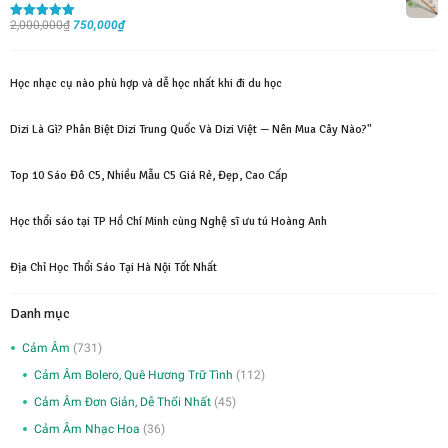
là:
tại
Giá
Giá
2,000,000
₫
1,200,000₫.
750,000
₫
là:
Được xếp
hạng
5.00
5
gốc
hiện
450,000₫.
sao
là:
tại
Học nhạc cụ nào phù hợp và dễ học nhất khi đi du học
2,000,000₫.
là:
750,000₫.
Dizi Là Gì? Phân Biệt Dizi Trung Quốc Và Dizi Việt — Nên Mua Cây Nào?"
Top 10 Sáo Đô C5, Nhiều Mẫu C5 Giá Rẻ, Đẹp, Cao Cấp
Học thổi sáo tại TP Hồ Chí Minh cùng Nghệ sĩ ưu tú Hoàng Anh
Địa Chỉ Học Thổi Sáo Tại Hà Nội Tốt Nhất
Danh mục
Cảm Âm
(731)
Cảm Âm Bolero, Quê Hương Trữ Tình
(112)
Cảm Âm Đơn Giản, Dễ Thổi Nhất
(45)
Cảm Âm Nhạc Hoa
(36)