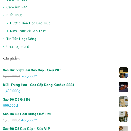
Cảm Âm F#4
Kiến Thức
Hướng Dẫn Học Sáo Trúc
Kiến Thức Về Sáo Trúc
Tin Tức Hoạt Động
Uncategorized
Sản phẩm
Sáo Dizi Việt Bb4 Cao Cấp - Siêu VIP
Giá
Giá
1,000,000
₫
700,000
₫
gốc
hiện
DIZI Trung Hoa - Cao Cấp Dong Xuehua 8881
là:
tại
1,480,000
₫
1,000,000₫.
là:
Sáo Đô C5 Giá Rẻ
700,000₫.
500,000
₫
Sáo Đô C5 Loại Dùng Suốt Đời
Giá
Giá
1,200,000
₫
450,000
₫
gốc
hiện
Sáo Đô C5 Cao Cấp - Siêu VIP