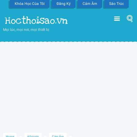
Khóa Học Của Tôi
Đăng Ký
Cảm Âm
Sáo Trúc
Hocthoisao.vn
Mọi lúc, mọi nơi, mọi thiết bị
Home
All posts
Cảm Âm