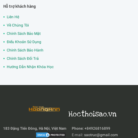
Hỗ trợ khách hàng
Liên Hệ
Về Chúng Tôi
Chính Sách Bảo Mật
Điểu Khoản Sử Dụng
Chính Sách Bảo Hành
Chính Sách Đổi Trả
Hướng Dẫn Nhận Khóa Học
Hocthoisao.vn
183 Đặng Tiến Đông, Hà Nội, Việt Nam
Phone:
+84926816899
E-mail:
saotruc@gmail.com