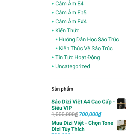
Cảm Âm E4
Cảm Âm Eb5
Cảm Âm F#4
Kiến Thức
Hướng Dẫn Học Sáo Trúc
Kiến Thức Về Sáo Trúc
Tin Tức Hoạt Động
Uncategorized
Sản phẩm
Sáo Dizi Việt A4 Cao Cấp -
Siêu VIP
Giá
Giá
1,000,000
₫
700,000
₫
gốc
hiện
Mua Dizi Việt - Chọn Tone
là:
tại
Dizi Tùy Thích
1,000,000₫.
là: