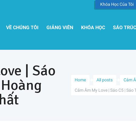
Khóa Học Của Tôi
VỀ CHÚNG TÔI
GIẢNG VIÊN
KHÓA HỌC
SÁO TRÚ
ve | Sáo
c Hoàng
Home
All posts
Cảm 
Cảm Âm My Love | Sáo C5 | Sáo 
hất