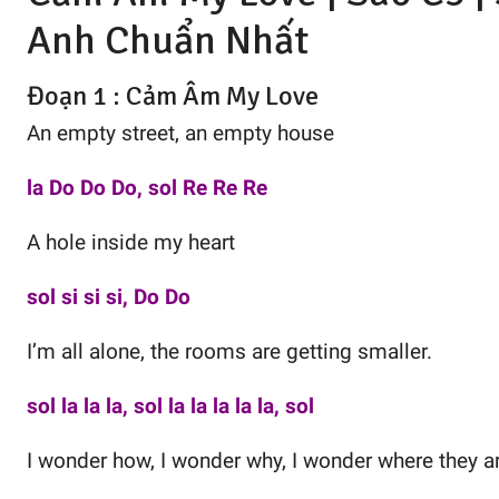
Anh
Chuẩn Nhất
Đoạn 1 : Cảm Âm My Love
An empty street, an empty house
la Do Do Do, sol Re Re Re
A hole inside my heart
sol si si si, Do Do
I’m all alone, the rooms are getting smaller.
sol la la la, sol la la la la la, sol
I wonder how, I wonder why, I wonder where they a