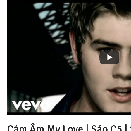
Cảm Âm My Love | Sáo C5 |