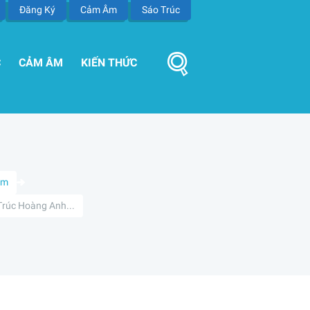
Đăng Ký
Cảm Âm
Sáo Trúc
C
CẢM ÂM
KIẾN THỨC
Âm
Trúc Hoàng Anh...