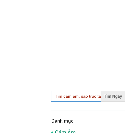
Search
for:
Danh mục
Cảm Âm