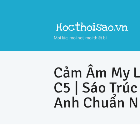
Hocthoisao.vn
Mọi lúc, mọi nơi, mọi thiết bị
Cảm Âm My Lo
C5 | Sáo Trú
Anh Chuẩn N