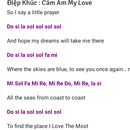
Điệp Khúc : Cảm Âm My Love
So I say a little prayer
Do si la sol sol sol sol
And hope my dreams will take me there
Do si la sol sol fa mi
Where the skies are blue, to see you once again… 
Mi Sol Fa Mi Re, Mi Re Do, Mi Re, la si
All the seas from coast to coast
Do si la sol sol sol sol
To find the place I Love The Most