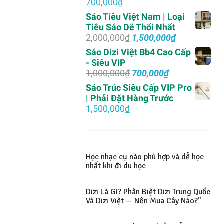
700,000
₫
700,000₫.
Sáo Tiêu Việt Nam | Loại
Tiêu Sáo Dễ Thổi Nhất
Giá
Giá
2,000,000
₫
1,500,000
₫
gốc
hiện
Sáo Dizi Việt Bb4 Cao Cấp
là:
tại
- Siêu VIP
2,000,000₫.
là:
Giá
Giá
1,000,000
₫
700,000
₫
1,500,000₫.
gốc
hiện
Sáo Trúc Siêu Cấp VIP Pro
là:
tại
| Phải Đặt Hàng Trước
1,000,000₫.
là:
1,500,000
₫
700,000₫.
Học nhạc cụ nào phù hợp và dễ học
nhất khi đi du học
Dizi Là Gì? Phân Biệt Dizi Trung Quốc
Và Dizi Việt — Nên Mua Cây Nào?"