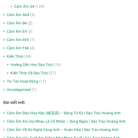
Cảm Âm G4
(139)
Cảm Âm Ab4
(3)
Cảm Âm B4
(2)
Cảm Âm E4
(3)
Cảm Âm Eb5
(7)
Cảm Âm F#4
(4)
Kiến Thức
(34)
Hướng Dẫn Học Sáo Trúc
(15)
Kiến Thức Về Sáo Trúc
(27)
Tin Tức Hoạt Động
(17)
Uncategorized
(1)
Bài viết mới
Cảm Âm Đào Hoa Nặc (桃花诺) – Đặng Tử Kỳ | Sáo Trúc Hoàng Anh
Cảm Âm Xin Gọi Nhau Là Cố Nhân – Song Ngọc | Sáo Trúc Hoàng Anh
Cảm Âm Về Xứ Nghệ Cùng Anh – Xuân Hòa | Sáo Trúc Hoàng Anh