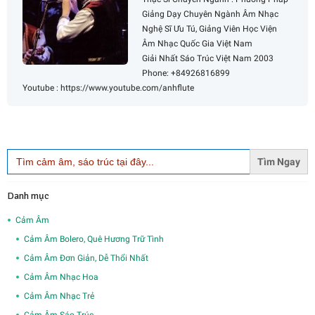
Giảng Dạy Chuyên Ngành Âm Nhạc
Nghệ Sĩ Ưu Tú, Giảng Viên Học Viện
Âm Nhạc Quốc Gia Việt Nam
Giải Nhất Sáo Trúc Việt Nam 2003
Phone: +84926816899
Youtube : https://www.youtube.com/anhflute
Search
for:
Danh mục
Cảm Âm
Cảm Âm Bolero, Quê Hương Trữ Tình
Cảm Âm Đơn Giản, Dễ Thổi Nhất
Cảm Âm Nhạc Hoa
Cảm Âm Nhạc Trẻ