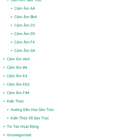
Cảm Âm Sáo Trúc
Cảm Âm A4
Cảm Âm Bb4
Cảm Âm C5
Cảm Âm D5
Cảm Âm F4
Cảm Âm G4
Cảm Âm Ab4
Cảm Âm B4
Cảm Âm E4
Cảm Âm Eb5
Cảm Âm F#4
Kiến Thức
Hướng Dẫn Học Sáo Trúc
Kiến Thức Về Sáo Trúc
Tin Tức Hoạt Động
Uncategorized