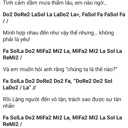
Tình cảm dầm mưa thấm lâu, em nào ngờ…
Do2 DoRe2 LaSol La LaDo2 La>, FaSol Fa FaSol Fa
/ /
Mình hợp nhau đến như vậy thế nhưng… không
phải là yêu!
Fa SolLa Do2 MiFa2 Mi2 La, MiFa2 Mi2 La Sol La
ReMi2 /
Và em muốn hỏi anh rằng “chúng ta là thế nào?”
Fa SolLa Do2 DoRe2 Do2 Fa, “DoRe2 Do2 Sol
LaDo2 / La” //
Rồi Lặng người đến vô tận, trách sao được sự tàn
nhẫn
Fa SolLa Do2 MiFa2 Mi2 La, MiFa2 Mi2 La Sol La
ReMi2 /