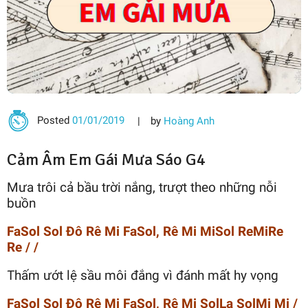
Posted
01/01/2019
by
Hoàng Anh
Cảm Âm Em Gái Mưa Sáo G4
Mưa trôi cả bầu trời nắng, trượt theo những nỗi
buồn
FaSol Sol Đô Rê Mi FaSol, Rê Mi MiSol ReMiRe
Re / /
Thấm ướt lệ sầu môi đắng vì đánh mất hy vọng
FaSol Sol Đô Rê Mi FaSol, Rê Mi SolLa SolMi Mi /