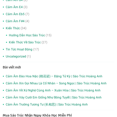
Cảm Âm E4
(3)
Cảm Âm Eb5
(7)
Cảm Âm F#4
(4)
Kiến Thức
(34)
Hướng Dẫn Học Sáo Trúc
(15)
Kiến Thức Về Sáo Trúc
(27)
Tin Tức Hoạt Động
(17)
Uncategorized
(1)
Bài viết mới
Cảm Âm Đào Hoa Nặc (桃花诺) – Đặng Tử Kỳ | Sáo Trúc Hoàng Anh
Cảm Âm Xin Gọi Nhau Là Cố Nhân – Song Ngọc | Sáo Trúc Hoàng Anh
Cảm Âm Về Xứ Nghệ Cùng Anh – Xuân Hòa | Sáo Trúc Hoàng Anh
Cảm Âm Váy Cưới Em Giống Như Bông Tuyết | Sáo Trúc Hoàng Anh
Cảm Âm Trường Tương Tư (长相思) | Sáo Trúc Hoàng Anh
Mua Sáo Trúc Nhận Ngay Khóa Học Miễn Phí