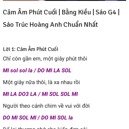
Cảm Âm Phút Cuối | Bằng Kiều | Sáo G4 |
Sáo Trúc Hoàng Anh
Chuẩn Nhất
Lời 1: Cảm Âm Phút Cuối
Chỉ còn gần em, một giây phút thôi
MI sol sol la / DO MI LA SOL
Một giây nữa thôi, là xa nhau rồi
MI LA DO3 LA / MI SOL SOL MI
Người theo cánh chim về vui với đời
DO MI SOL MI / DO MI SOL la