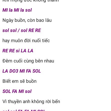
MI la MI la sol
Ngày buồn, còn bao lâu
sol sol / sol RE RE
hay muôn đời nuối tiếc
RE RE si LA LA
Đêm cuối cùng bên nhau
LA DO3 MI FA SOL
Biết em sẽ buồn
SOL FA MI sol
Vì thuyền anh không rời bến