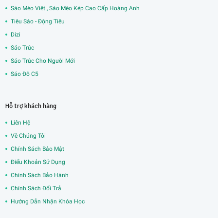
Sáo Mèo Việt , Sáo Mèo Kép Cao Cấp Hoàng Anh
Tiêu Sáo - Động Tiêu
Dizi
Sáo Trúc
Sáo Trúc Cho Người Mới
Sáo Đô C5
Hỗ trợ khách hàng
Liên Hệ
Về Chúng Tôi
Chính Sách Bảo Mật
Điểu Khoản Sử Dụng
Chính Sách Bảo Hành
Chính Sách Đổi Trả
Hướng Dẫn Nhận Khóa Học