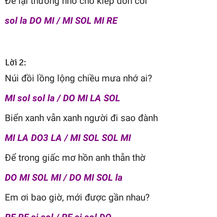
Để lại thương nhớ cho kiếp đơn côi
sol la DO MI / MI SOL MI RE
Lời 2:
Núi đồi lồng lộng chiều mưa nhớ ai?
MI sol sol la / DO MI LA SOL
Biển xanh vẫn xanh người đi sao đành
MI LA DO3 LA / MI SOL SOL MI
Để trong giấc mơ hồn anh thẫn thờ
DO MI SOL MI / DO MI SOL la
Em ơi bao giờ, mới được gần nhau?