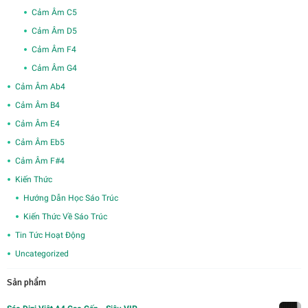
Cảm Âm C5
Cảm Âm D5
Cảm Âm F4
Cảm Âm G4
Cảm Âm Ab4
Cảm Âm B4
Cảm Âm E4
Cảm Âm Eb5
Cảm Âm F#4
Kiến Thức
Hướng Dẫn Học Sáo Trúc
Kiến Thức Về Sáo Trúc
Tin Tức Hoạt Động
Uncategorized
Sản phẩm