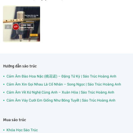
Hướng dẫn sáo trúc
Cảm Âm Đào Hoa Nặc (桃花诺) – Đặng Tử Kỳ | Sáo Trúc Hoàng Anh
Cảm Âm Xin Gọi Nhau Là Cố Nhân – Song Ngọc | Sáo Trúc Hoàng Anh
Cảm Âm Về Xứ Nghệ Cùng Anh – Xuân Hòa | Sáo Trúc Hoàng Anh
Cảm Âm Váy Cưới Em Giống Như Bông Tuyết | Sáo Trúc Hoàng Anh
Mua sáo trúc
Khóa Học Sáo Trúc