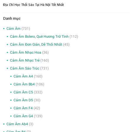
Địa Chỉ Học Thổi Sáo Tại Hà Nội Tốt Nhất
Danh mục
Cảm Âm
(731)
Cảm Âm Bolero, Quê Hương Trữ Tình
(112)
Cảm Âm Đơn Giản, Dễ Thổi Nhất
(45)
Cảm Âm Nhạc Hoa
(36)
Cảm Âm Nhạc Trẻ
(160)
Cảm Âm Sáo Trúc
(731)
Cảm Âm A4
(160)
Cảm Âm Bb4
(106)
Cảm Âm C5
(332)
Cảm Âm D5
(30)
Cảm Âm F4
(42)
Cảm Âm G4
(139)
Cảm Âm Ab4
(3)
Cảm Âm B4
(2)