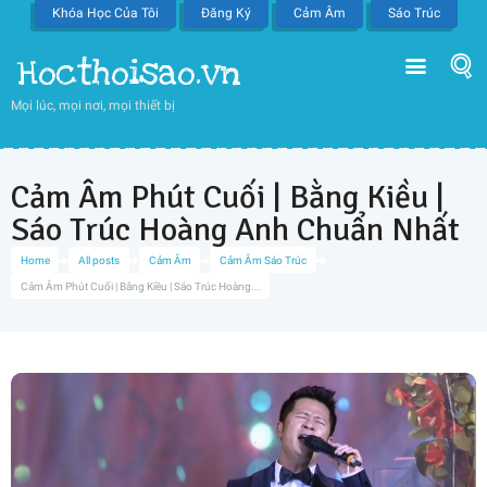
Khóa Học Của Tôi
Đăng Ký
Cảm Âm
Sáo Trúc
Hocthoisao.vn
Mọi lúc, mọi nơi, mọi thiết bị
Cảm Âm Phút Cuối | Bằng Kiều |
Sáo Trúc Hoàng Anh Chuẩn Nhất
Home
All posts
Cảm Âm
Cảm Âm Sáo Trúc
Cảm Âm Phút Cuối | Bằng Kiều | Sáo Trúc Hoàng...