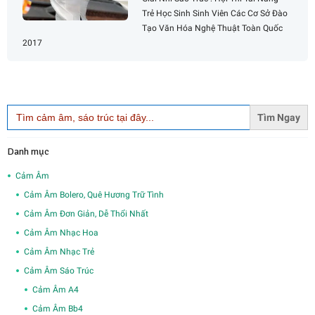
Trẻ Học Sinh Sinh Viên Các Cơ Sở Đào
Tạo Văn Hóa Nghệ Thuật Toàn Quốc
2017
Search
for:
Danh mục
Cảm Âm
Cảm Âm Bolero, Quê Hương Trữ Tình
Cảm Âm Đơn Giản, Dễ Thổi Nhất
Cảm Âm Nhạc Hoa
Cảm Âm Nhạc Trẻ
Cảm Âm Sáo Trúc
Cảm Âm A4
Cảm Âm Bb4