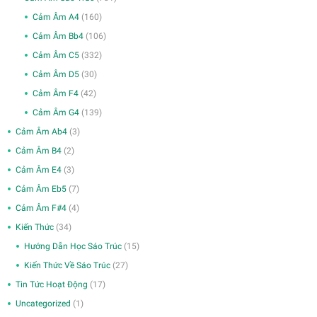
Cảm Âm A4
(160)
Cảm Âm Bb4
(106)
Cảm Âm C5
(332)
Cảm Âm D5
(30)
Cảm Âm F4
(42)
Cảm Âm G4
(139)
Cảm Âm Ab4
(3)
Cảm Âm B4
(2)
Cảm Âm E4
(3)
Cảm Âm Eb5
(7)
Cảm Âm F#4
(4)
Kiến Thức
(34)
Hướng Dẫn Học Sáo Trúc
(15)
Kiến Thức Về Sáo Trúc
(27)
Tin Tức Hoạt Động
(17)
Uncategorized
(1)