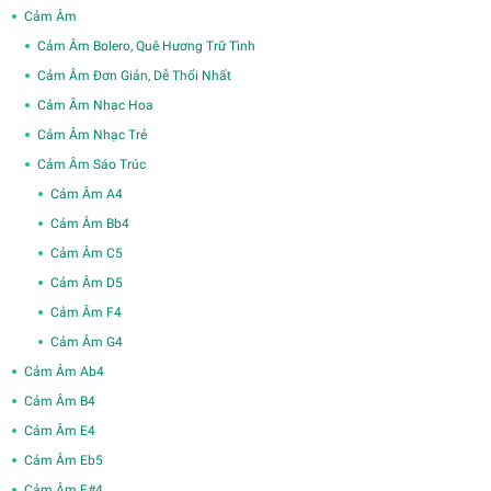
Cảm Âm
Cảm Âm Bolero, Quê Hương Trữ Tình
Cảm Âm Đơn Giản, Dễ Thổi Nhất
Cảm Âm Nhạc Hoa
Cảm Âm Nhạc Trẻ
Cảm Âm Sáo Trúc
Cảm Âm A4
Cảm Âm Bb4
Cảm Âm C5
Cảm Âm D5
Cảm Âm F4
Cảm Âm G4
Cảm Âm Ab4
Cảm Âm B4
Cảm Âm E4
Cảm Âm Eb5
Cảm Âm F#4