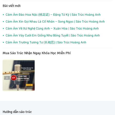
Bài viết mới
Cảm Âm Đào Hoa Nặc (桃花诺) – Đặng Tử Kỳ | Sáo Trúc Hoàng Anh
Cảm Âm Xin Gọi Nhau Là Cố Nhân – Song Ngọc | Sáo Trúc Hoàng Anh
Cảm Âm Về Xứ Nghệ Cùng Anh – Xuân Hòa | Sáo Trúc Hoàng Anh
Cảm Âm Váy Cưới Em Giống Như Bông Tuyết | Sáo Trúc Hoàng Anh
Cảm Âm Trường Tương Tư (长相思) | Sáo Trúc Hoàng Anh
Mua Sáo Trúc Nhận Ngay Khóa Học Miễn Phí
Hướng dẫn sáo trúc