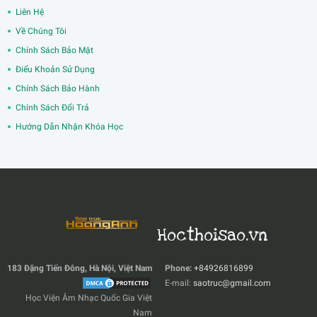
Liên Hệ
Về Chúng Tôi
Chính Sách Bảo Mật
Điểu Khoản Sử Dụng
Chính Sách Bảo Hành
Chính Sách Đổi Trả
Hướng Dẫn Nhận Khóa Học
Hocthoisao.vn
183 Đặng Tiến Đông, Hà Nội, Việt Nam
Phone:
+84926816899
E-mail:
saotruc@gmail.com
Học Viện Âm Nhạc Quốc Gia Việt
Nam