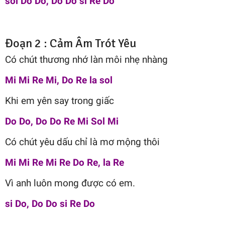
sol Do Do, Do Do si Re Do
Đoạn 2 : Cảm Âm Trót Yêu
Có chút thương nhớ làn môi nhẹ nhàng
Mi Mi Re Mi, Do Re la sol
Khi em yên say trong giấc
Do Do, Do Do Re Mi Sol Mi
Có chút yêu dấu chỉ là mơ mộng thôi
Mi Mi Re Mi Re Do Re, la Re
Vì anh luôn mong được có em.
si Do, Do Do si Re Do