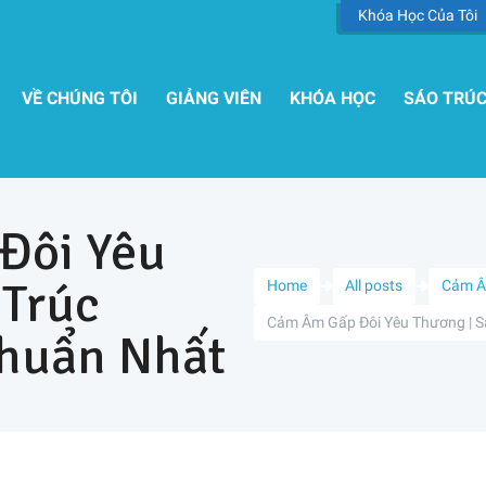
Khóa Học Của Tôi
VỀ CHÚNG TÔI
GIẢNG VIÊN
KHÓA HỌC
SÁO TRÚ
Đôi Yêu
 Trúc
Home
All posts
Cảm 
Cảm Âm Gấp Đôi Yêu Thương | S
huẩn Nhất