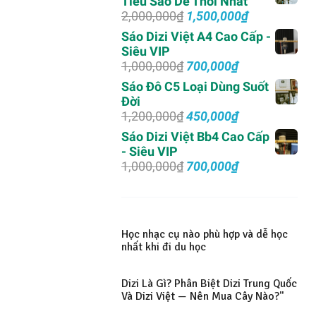
Tiêu Sáo Dễ Thổi Nhất
2,000,000₫.
là:
Giá
Giá
2,000,000
₫
1,500,000
₫
750,000₫.
gốc
hiện
Sáo Dizi Việt A4 Cao Cấp -
là:
tại
Siêu VIP
2,000,000₫.
là:
Giá
Giá
1,000,000
₫
700,000
₫
1,500,000₫.
gốc
hiện
Sáo Đô C5 Loại Dùng Suốt
là:
tại
Đời
1,000,000₫.
là:
Giá
Giá
1,200,000
₫
450,000
₫
700,000₫.
gốc
hiện
Sáo Dizi Việt Bb4 Cao Cấp
là:
tại
- Siêu VIP
1,200,000₫.
là:
Giá
Giá
1,000,000
₫
700,000
₫
450,000₫.
gốc
hiện
là:
tại
1,000,000₫.
là:
700,000₫.
Học nhạc cụ nào phù hợp và dễ học
nhất khi đi du học
Dizi Là Gì? Phân Biệt Dizi Trung Quốc
Và Dizi Việt — Nên Mua Cây Nào?"