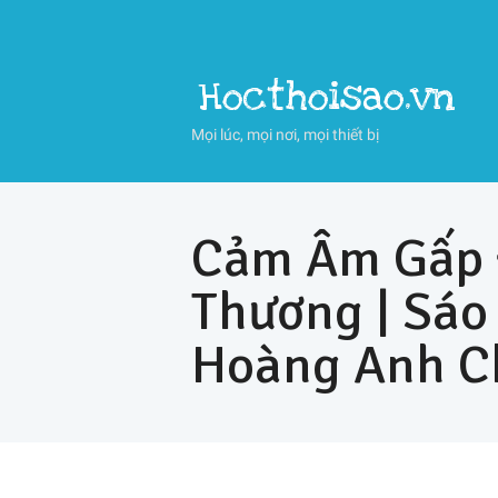
Hocthoisao.vn
Mọi lúc, mọi nơi, mọi thiết bị
Cảm Âm Gấp 
Thương | Sáo
Hoàng Anh C