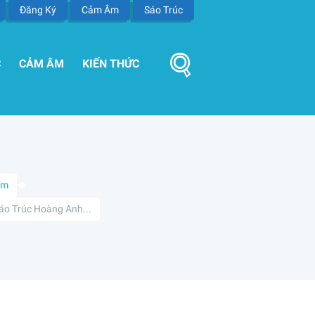
Đăng Ký
Cảm Âm
Sáo Trúc
C
CẢM ÂM
KIẾN THỨC
Âm
áo Trúc Hoàng Anh...