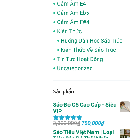
Cảm Âm E4
Cảm Âm Eb5
Cảm Âm F#4
Kiến Thức
Hướng Dẫn Học Sáo Trúc
Kiến Thức Về Sáo Trúc
Tin Tức Hoạt Động
Uncategorized
Sản phẩm
Sáo Đô C5 Cao Cấp - Siêu
VIP
Giá
Giá
2,000,000
₫
750,000
₫
Được xếp
gốc
hiện
hạng
5.00
5
Sáo Tiêu Việt Nam | Loại
là:
tại
sao