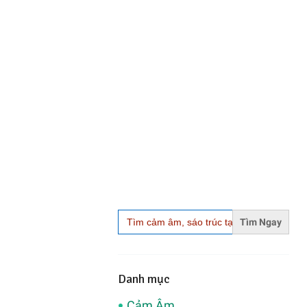
Search
for:
Danh mục
Cảm Âm