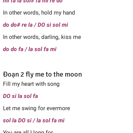
mi fa la sol# fa mi re do
In other words, hold my hand
do do# re la / DO si sol mi
In other words, darling, kiss me
do do fa / la sol fa mi
Đoạn 2 fly me to the moon
Fill my heart with song
DO si la sol fa
Let me swing for evermore
sol la DO si / la sol fa mi
You are all I long for