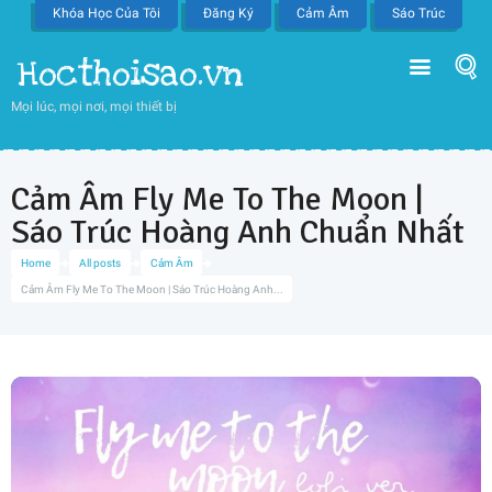
Khóa Học Của Tôi
Đăng Ký
Cảm Âm
Sáo Trúc
Hocthoisao.vn
Mọi lúc, mọi nơi, mọi thiết bị
Cảm Âm Fly Me To The Moon |
Sáo Trúc Hoàng Anh Chuẩn Nhất
Home
All posts
Cảm Âm
Cảm Âm Fly Me To The Moon | Sáo Trúc Hoàng Anh...