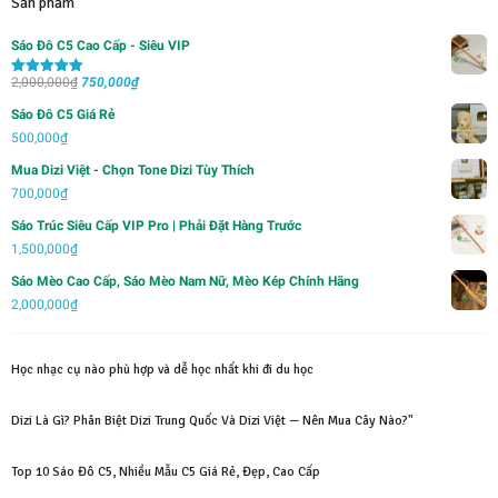
Sản phẩm
Sáo Đô C5 Cao Cấp - Siêu VIP
Giá
Giá
2,000,000
₫
750,000
₫
Được xếp
hạng
5.00
5
gốc
hiện
sao
Sáo Đô C5 Giá Rẻ
là:
tại
500,000
₫
2,000,000₫.
là:
Mua Dizi Việt - Chọn Tone Dizi Tùy Thích
750,000₫.
700,000
₫
Sáo Trúc Siêu Cấp VIP Pro | Phải Đặt Hàng Trước
1,500,000
₫
Sáo Mèo Cao Cấp, Sáo Mèo Nam Nữ, Mèo Kép Chính Hãng
2,000,000
₫
Học nhạc cụ nào phù hợp và dễ học nhất khi đi du học
Dizi Là Gì? Phân Biệt Dizi Trung Quốc Và Dizi Việt — Nên Mua Cây Nào?"
Top 10 Sáo Đô C5, Nhiều Mẫu C5 Giá Rẻ, Đẹp, Cao Cấp