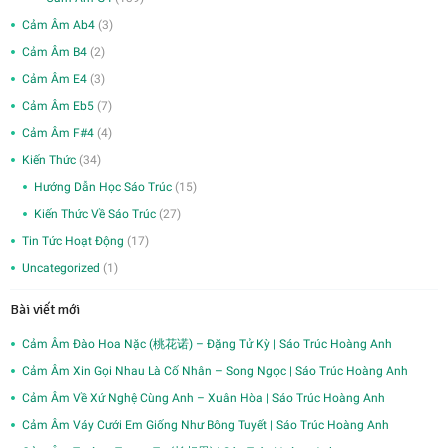
Cảm Âm Ab4
(3)
Cảm Âm B4
(2)
Cảm Âm E4
(3)
Cảm Âm Eb5
(7)
Cảm Âm F#4
(4)
Kiến Thức
(34)
Hướng Dẫn Học Sáo Trúc
(15)
Kiến Thức Về Sáo Trúc
(27)
Tin Tức Hoạt Động
(17)
Uncategorized
(1)
Bài viết mới
Cảm Âm Đào Hoa Nặc (桃花诺) – Đặng Tử Kỳ | Sáo Trúc Hoàng Anh
Cảm Âm Xin Gọi Nhau Là Cố Nhân – Song Ngọc | Sáo Trúc Hoàng Anh
Cảm Âm Về Xứ Nghệ Cùng Anh – Xuân Hòa | Sáo Trúc Hoàng Anh
Cảm Âm Váy Cưới Em Giống Như Bông Tuyết | Sáo Trúc Hoàng Anh