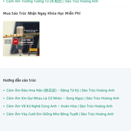
Cảm Âm Trường Tương Tư (长相思) | Sáo Trúc Hoàng Anh
Mua Sáo Trúc Nhận Ngay Khóa Học Miễn Phí
Hướng dẫn sáo trúc
Cảm Âm Đào Hoa Nặc (桃花诺) – Đặng Tử Kỳ | Sáo Trúc Hoàng Anh
Cảm Âm Xin Gọi Nhau Là Cố Nhân – Song Ngọc | Sáo Trúc Hoàng Anh
Cảm Âm Về Xứ Nghệ Cùng Anh – Xuân Hòa | Sáo Trúc Hoàng Anh
Cảm Âm Váy Cưới Em Giống Như Bông Tuyết | Sáo Trúc Hoàng Anh