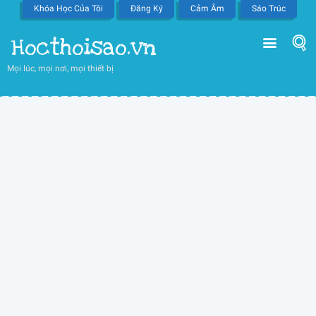
Khóa Học Của Tôi
Đăng Ký
Cảm Âm
Sáo Trúc
Hocthoisao.vn
Mọi lúc, mọi nơi, mọi thiết bị