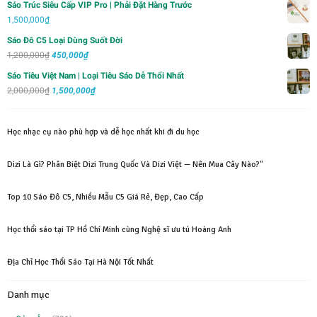
Sáo Trúc Siêu Cấp VIP Pro | Phải Đặt Hàng Trước
700,000₫.
1,500,000
₫
Sáo Đô C5 Loại Dùng Suốt Đời
Giá
Giá
1,200,000
₫
450,000
₫
gốc
hiện
Sáo Tiêu Việt Nam | Loại Tiêu Sáo Dễ Thổi Nhất
là:
tại
Giá
Giá
2,000,000
₫
1,500,000
₫
1,200,000₫.
là:
gốc
hiện
450,000₫.
là:
tại
Học nhạc cụ nào phù hợp và dễ học nhất khi đi du học
2,000,000₫.
là:
1,500,000₫.
Dizi Là Gì? Phân Biệt Dizi Trung Quốc Và Dizi Việt — Nên Mua Cây Nào?"
Top 10 Sáo Đô C5, Nhiều Mẫu C5 Giá Rẻ, Đẹp, Cao Cấp
Học thổi sáo tại TP Hồ Chí Minh cùng Nghệ sĩ ưu tú Hoàng Anh
Địa Chỉ Học Thổi Sáo Tại Hà Nội Tốt Nhất
Danh mục