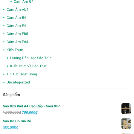
Cảm Âm G4
Cảm Âm Ab4
Cảm Âm B4
Cảm Âm E4
Cảm Âm Eb5
Cảm Âm F#4
Kiến Thức
Hướng Dẫn Học Sáo Trúc
Kiến Thức Về Sáo Trúc
Tin Tức Hoạt Động
Uncategorized
Sản phẩm
Sáo Dizi Việt A4 Cao Cấp - Siêu VIP
Giá
Giá
1,000,000
₫
700,000
₫
gốc
hiện
Sáo Đô C5 Giá Rẻ
là:
tại
500,000
₫
1,000,000₫.
là: