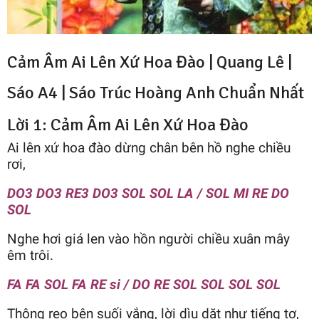
Cảm Âm Ai Lên Xứ Hoa Đào | Quang Lê |
Sáo A4 |
Sáo Trúc Hoàng Anh
Chuẩn Nhất
Lời 1: Cảm Âm Ai Lên Xứ Hoa Đào
Ai lên xứ hoa đào dừng chân bên hồ nghe chiều
rơi,
DO3 DO3 RE3 DO3 SOL SOL LA / SOL MI RE DO
SOL
Nghe hơi giá len vào hồn người chiều xuân mây
êm trôi.
FA FA SOL FA RE si / DO RE SOL SOL SOL SOL
Thông reo bên suối vắng, lời dìu dặt như tiếng tơ,