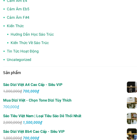
Cảm Âm E4
Cảm Âm Eb5
Cảm Âm F#4
Kiến Thức
Hướng Dẫn Học Sáo Trúc
Kiến Thức Về Sáo Trúc
Tin Tức Hoạt Động
Uncategorized
Sản phẩm
Sáo Dizi Việt A4 Cao Cấp - Siêu VIP
Giá
Giá
1,000,000
₫
700,000
₫
gốc
hiện
Mua Dizi Việt - Chọn Tone Dizi Tùy Thích
là:
tại
700,000
₫
1,000,000₫.
là:
Sáo Tiêu Việt Nam | Loại Tiêu Sáo Dễ Thổi Nhất
700,000₫.
Giá
Giá
2,000,000
₫
1,500,000
₫
gốc
hiện
Sáo Dizi Việt Bb4 Cao Cấp - Siêu VIP
là:
tại
Giá
Giá
1,000,000
₫
700,000
₫