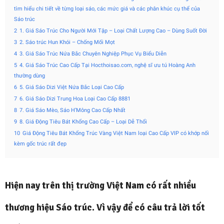
tìm hiểu chi tiết về từng loại sáo, các mức giá và các phân khúc cụ thể của
Sáo trúc
2
1. Giá Sáo Trúc Cho Người Mới Tập – Loại Chất Lượng Cao – Dùng Suốt Đời
3
2. Sáo trúc Hun Khói – Chống Mối Mọt
4
3. Giá Sáo Trúc Nứa Bắc Chuyên Nghiệp Phục Vụ Biểu Diễn
5
4. Giá Sáo Trúc Cao Cấp Tại Hocthoisao.com, nghệ sĩ ưu tú Hoàng Anh
thường dùng
6
5. Giá Sáo Dizi Việt Nứa Bắc Loại Cao Cấp
7
6. Giá Sáo Dizi Trung Hoa Loại Cao Cấp 8881
8
7. Giá Sáo Mèo, Sáo H’Mông Cao Cấp Nhất
9
8. Giá Động Tiêu Bát Khổng Cao Cấp – Loại Dễ Thổi
10
Giá Động Tiêu Bát Khổng Trúc Vàng Việt Nam loại Cao Cấp VIP có khớp nối
kèm gốc trúc rất đẹp
Hiện nay trên thị trường Việt Nam có rất nhiều
thương hiệu Sáo trúc. Vì vậy để có câu trả lời tốt