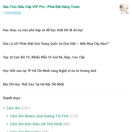
2,000,000₫.
là:
gốc
hiện
Sáo Trúc Siêu Cấp VIP Pro | Phải Đặt Hàng Trước
1,500,000₫.
là:
tại
1,500,000
₫
1,000,000₫.
là:
700,000₫.
Học nhạc cụ nào phù hợp và dễ học nhất khi đi du học
Dizi Là Gì? Phân Biệt Dizi Trung Quốc Và Dizi Việt — Nên Mua Cây Nào?"
Top 10 Sáo Đô C5, Nhiều Mẫu C5 Giá Rẻ, Đẹp, Cao Cấp
Học thổi sáo tại TP Hồ Chí Minh cùng Nghệ sĩ ưu tú Hoàng Anh
Địa Chỉ Học Thổi Sáo Tại Hà Nội Tốt Nhất
Danh mục
Cảm Âm
(731)
Cảm Âm Bolero, Quê Hương Trữ Tình
(112)
Cảm Âm Đơn Giản, Dễ Thổi Nhất
(45)
Cảm Âm Nhạc Hoa
(36)