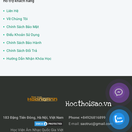
Hỗ trợ khách hàng
Liên Hệ
Về Chúng Tôi
Chính Sách Bảo Mật
Điểu Khoản Sử Dụng
Chính Sách Bảo Hành
Chính Sách Đổi Trả
Hướng Dẫn Nhận Khóa Học
Hocthoisao.vn
183 Đặng Tiến Đông, Hà Nội, Việt Nam
Phone:
+84926816899
E-mail:
saotruc@gmail.com
Học Viện Âm Nhạc Quốc Gia Việt