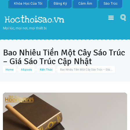
Khóa Học Của Tôi
Đăng Ký
Cảm Âm
Sáo Trúc
Hocthoisao.vn
Mọi lúc, mọi nơi, mọi thiết bị
Bao Nhiêu Tiền Một Cây Sáo Trúc
– Giá Sáo Trúc Cập Nhật
Home
All posts
Kiến Thức
Bao Nhiêu Tiền Một Cây Sáo Trúc – Giá...