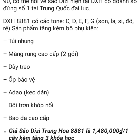
90, có thể nói về sáo Dizi hiện tại DXH có doanh số
đứng số 1 tại Trung Quốc đại lục.
DXH 8881 có các tone: C, D, E, F, G (son, la, si, đô,
rê) Sản phẩm tặng kèm bộ phụ kiện:
– Túi nhung
– Màng rung cao cấp (2 gói)
– Dây treo
– Ốp bảo vệ
– Adao (keo dán)
– Bôi trơn khớp nối
– Bao da cao cấp
Giá Sáo Dizi Trung Hoa 8881 là 1,480,000
₫/1
cây kèm tặng 3 khóa học