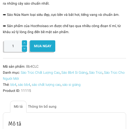
ra những cây sáo chuẩn nhất.
➡️ Sáo Nứa Nam loại siêu đẹp, cực bền và bắt hơi, tiếng vang và chuẩn âm.
➡️ Sản phẩm của Hocthoisao.vn được chế tạo qua nhiều công đoạn tỉ mỉ, từ
khâu xử lý lòng ống đến bề mặt sản phẩm.
Sáo
Si
MUA NGAY
Giáng
(Bb4)
Chất
Lượng
Cao
số
Mã sản phẩm:
Bb4CLC
lượng
Danh mục:
Sáo Trúc Chất Lượng Cao
,
Sáo Bb4 Si Giáng
,
Sáo Trúc
,
Sáo Trúc Cho
Người Mới
Thẻ:
bb4
,
sáo bb4
,
sáo chất lượng cao
,
sáo si giáng
Product ID:
11115
Mô tả
Thông tin bổ sung
Mô tả