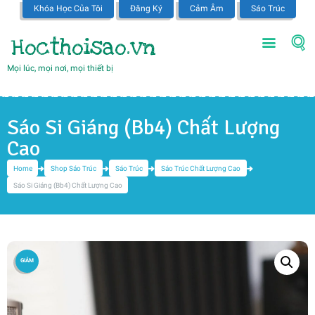
Khóa Học Của Tôi
Đăng Ký
Cảm Âm
Sáo Trúc
Hocthoisao.vn
Mọi lúc, mọi nơi, mọi thiết bị
Sáo Si Giáng (Bb4) Chất Lượng
Cao
Home
Shop Sáo Trúc
Sáo Trúc
Sáo Trúc Chất Lượng Cao
Sáo Si Giáng (Bb4) Chất Lượng Cao
GIẢM
GIÁ!