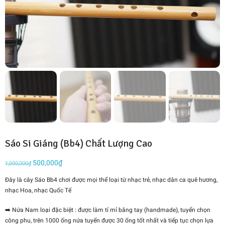
Sáo Si Giáng (Bb4) Chất Lượng Cao
Giá
500,000
₫
Giá
1,000,000
₫
gốc
hiện
Đây là cây Sáo Bb4 chơi được mọi thể loại từ nhạc trẻ, nhạc dân ca quê hương,
là:
tại
nhạc Hoa, nhạc Quốc Tế
1,000,000₫.
là:
500,000₫.
➡️ Nứa Nam loại đặc biệt : được làm tỉ mỉ bằng tay (handmade), tuyển chọn
công phu, trên 1000 ống nứa tuyển được 30 ống tốt nhất và tiếp tục chọn lựa