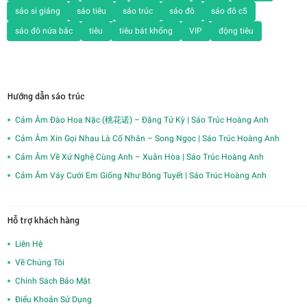
sáo si giáng
sáo tiêu
sáo trúc
sáo đô
sáo đô c5
sáo đô nứa bắc
tiêu
tiêu bát khổng
VIP
động tiêu
Hướng dẫn sáo trúc
Cảm Âm Đào Hoa Nặc (桃花诺) – Đặng Tử Kỳ | Sáo Trúc Hoàng Anh
Cảm Âm Xin Gọi Nhau Là Cố Nhân – Song Ngọc | Sáo Trúc Hoàng Anh
Cảm Âm Về Xứ Nghệ Cùng Anh – Xuân Hòa | Sáo Trúc Hoàng Anh
Cảm Âm Váy Cưới Em Giống Như Bông Tuyết | Sáo Trúc Hoàng Anh
Hỗ trợ khách hàng
Liên Hệ
Về Chúng Tôi
Chính Sách Bảo Mật
Điểu Khoản Sử Dụng