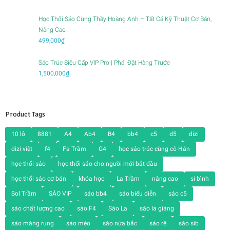
là:
tại
1,200,000₫.
là:
Học Thổi Sáo Cùng Thầy Hoàng Anh – Tất Cả Kỹ Thuật Cơ Bản,
550,000₫.
Nâng Cao
499,000
₫
Sáo Trúc Siêu Cấp VIP Pro | Phải Đặt Hàng Trước
1,500,000
₫
Product Tags
10 lỗ
8881
A4
Ab4
B4
bb4
c5
d5
dizi
dizi việt
f4
Fa Trầm
G4
học sáo trúc cùng cô Hán
học thổi sáo
học thổi sáo cho người mới bắt đầu
học thổi sáo cơ bản
khóa học
La Trầm
nâng cao
si bình
Sol Trầm
SÁO VIP
sáo bb4
sáo biểu diễn
sáo c5
sáo chất lượng cao
sáo F4
Sáo La
sáo la giáng
sáo màng rung
sáo mèo
sáo nứa bắc
sáo rê
sáo sib