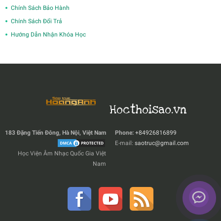
Chính Sách Bảo Hành
Chính Sách Đổi Trả
Hướng Dẫn Nhận Khóa Học
Hocthoisao.vn
183 Đặng Tiến Đông, Hà Nội, Việt Nam
Phone:
+84926816899
E-mail:
saotruc@gmail.com
Học Viện Âm Nhạc Quốc Gia Việt
Nam