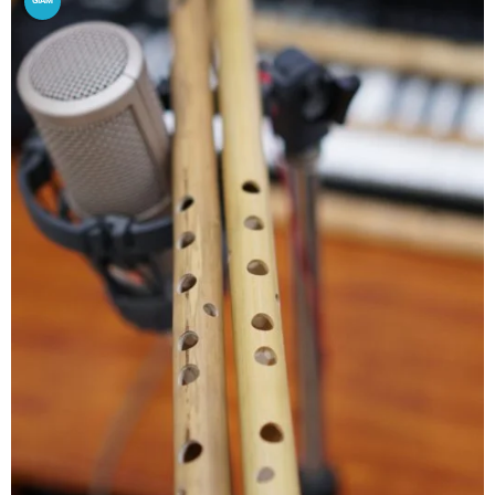
GIẢM
GIÁ!