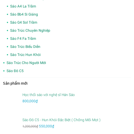
Sáo A4 La Trầm
Sáo Bb4 Si Giáng
Sáo G4 Sol Trầm
Sáo Trúc Chuyên Nghiệp
Sáo F4 Fa Trầm
Sáo Trúc Biểu Diễn
Sáo Trúc Hun Khói
Sáo Trúc Cho Người Mới
Sáo Đô C5
Sản phẩm mới
Học thổi sáo với nghệ sĩ Hán Sáo
800,000
₫
Sáo Đô C5 - Hun Khói Đặc Biệt ( Chống Mối Mọt )
Giá
Giá
550,000
₫
1,200,000
₫
gốc
hiện