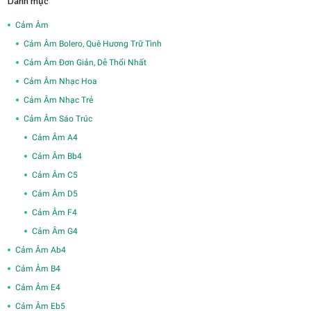
Danh mục
Cảm Âm
Cảm Âm Bolero, Quê Hương Trữ Tình
Cảm Âm Đơn Giản, Dễ Thổi Nhất
Cảm Âm Nhạc Hoa
Cảm Âm Nhạc Trẻ
Cảm Âm Sáo Trúc
Cảm Âm A4
Cảm Âm Bb4
Cảm Âm C5
Cảm Âm D5
Cảm Âm F4
Cảm Âm G4
Cảm Âm Ab4
Cảm Âm B4
Cảm Âm E4
Cảm Âm Eb5