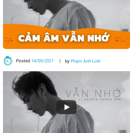
Posted
14/09/2021
by
Phạm Ánh Linh