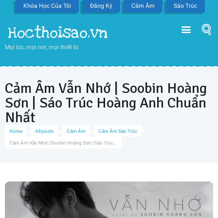
Khóa Học Của Tôi
Đăng Ký
Cảm Âm
Sáo Trúc
Hocthoisao.vn
Mọi lúc, mọi nơi, mọi thiết bị
Cảm Âm Vẫn Nhớ | Soobin Hoàng
Sơn | Sáo Trúc Hoàng Anh Chuẩn
Nhất
Home
All posts
Cảm Âm
Cảm Âm Sáo Trúc
Cảm Âm Vẫn Nhớ | Soobin Hoàng Sơn | Sáo Trúc...