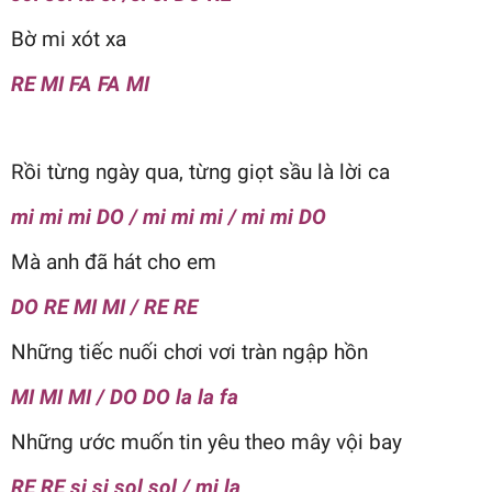
Bờ mi xót xa
RE MI FA FA MI
Rồi từng ngày qua, từng giọt sầu là lời ca
mi mi mi DO / mi mi mi / mi mi DO
Mà anh đã hát cho em
DO RE MI MI / RE RE
Những tiếc nuối chơi vơi tràn ngập hồn
MI MI MI / DO DO la la fa
Những ước muốn tin yêu theo mây vội bay
RE RE si si sol sol / mi la