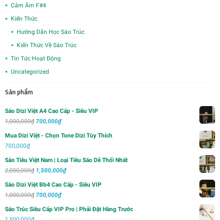
Cảm Âm F#4
Kiến Thức
Hướng Dẫn Học Sáo Trúc
Kiến Thức Về Sáo Trúc
Tin Tức Hoạt Động
Uncategorized
Sản phẩm
Sáo Dizi Việt A4 Cao Cấp - Siêu VIP
Giá
Giá
1,000,000
₫
700,000
₫
gốc
hiện
Mua Dizi Việt - Chọn Tone Dizi Tùy Thích
là:
tại
700,000
₫
1,000,000₫.
là:
Sáo Tiêu Việt Nam | Loại Tiêu Sáo Dễ Thổi Nhất
700,000₫.
Giá
Giá
2,000,000
₫
1,500,000
₫
gốc
hiện
Sáo Dizi Việt Bb4 Cao Cấp - Siêu VIP
là:
tại
Giá
Giá
1,000,000
₫
700,000
₫
2,000,000₫.
là:
gốc
hiện
Sáo Trúc Siêu Cấp VIP Pro | Phải Đặt Hàng Trước
1,500,000₫.
là:
tại
1,500,000
₫