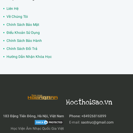
Liên Hệ
Về Chúng Tôi
Chính Sách Bảo Mật
Điểu Khoản Sử Dụng
Chính Sách Bảo Hành
Chính Sách Đổi Trả
Hướng Dẫn Nhận Khóa Học
Hocthoisao.vn
183 Đặng Tiến Đông, Hà Nội, Việt Nam
Phone:
+84926816899
E-mail:
saotruc@gmail.com
Học Viện Âm Nhạc Quốc Gia Việt