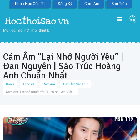
Khóa Học Của Tôi
Đăng Ký
Cảm Âm
Sáo Trúc
Hocthoisao.vn
Mọi lúc, mọi nơi, mọi thiết bị
Cảm Âm “Lại Nhớ Người Yêu” |
Đan Nguyên | Sáo Trúc Hoàng
Anh Chuẩn Nhất
Home
All posts
Cảm Âm
Cảm Âm Sáo Trúc
Cảm Âm “Lại Nhớ Người Yêu” | Đan Nguyên | Sáo...