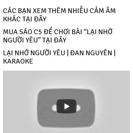
CÁC BẠN XEM THÊM NHIỀU CẢM ÂM
KHÁC TẠI ĐÂY
MUA SÁO C5 ĐỂ CHƠI BÀI “LẠI NHỚ
NGƯỜI YÊU” TẠI ĐÂY
LẠI NHỚ NGƯỜI YÊU | ĐAN NGUYÊN |
KARAOKE