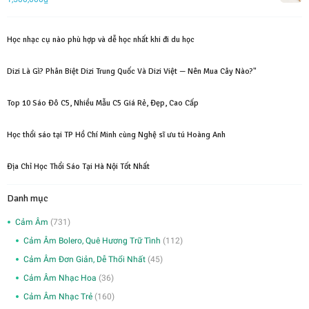
1,000,000₫.
là:
700,000₫.
Học nhạc cụ nào phù hợp và dễ học nhất khi đi du học
Dizi Là Gì? Phân Biệt Dizi Trung Quốc Và Dizi Việt — Nên Mua Cây Nào?"
Top 10 Sáo Đô C5, Nhiều Mẫu C5 Giá Rẻ, Đẹp, Cao Cấp
Học thổi sáo tại TP Hồ Chí Minh cùng Nghệ sĩ ưu tú Hoàng Anh
Địa Chỉ Học Thổi Sáo Tại Hà Nội Tốt Nhất
Danh mục
Cảm Âm
(731)
Cảm Âm Bolero, Quê Hương Trữ Tình
(112)
Cảm Âm Đơn Giản, Dễ Thổi Nhất
(45)
Cảm Âm Nhạc Hoa
(36)
Cảm Âm Nhạc Trẻ
(160)