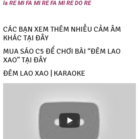
la RE MI FA MI RE FA MI RE DO RE
CÁC BẠN XEM THÊM NHIỀU CẢM ÂM
KHÁC TẠI ĐÂY
MUA SÁO C5 ĐỂ CHƠI BÀI “ĐÊM LAO
XAO” TẠI ĐÂY
ĐÊM LAO XAO | KARAOKE