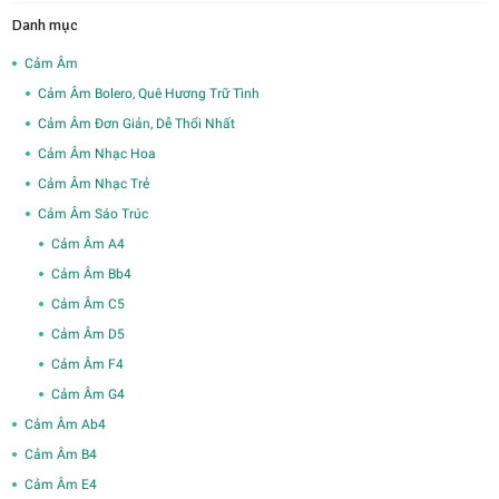
Danh mục
Cảm Âm
Cảm Âm Bolero, Quê Hương Trữ Tình
Cảm Âm Đơn Giản, Dễ Thổi Nhất
Cảm Âm Nhạc Hoa
Cảm Âm Nhạc Trẻ
Cảm Âm Sáo Trúc
Cảm Âm A4
Cảm Âm Bb4
Cảm Âm C5
Cảm Âm D5
Cảm Âm F4
Cảm Âm G4
Cảm Âm Ab4
Cảm Âm B4
Cảm Âm E4