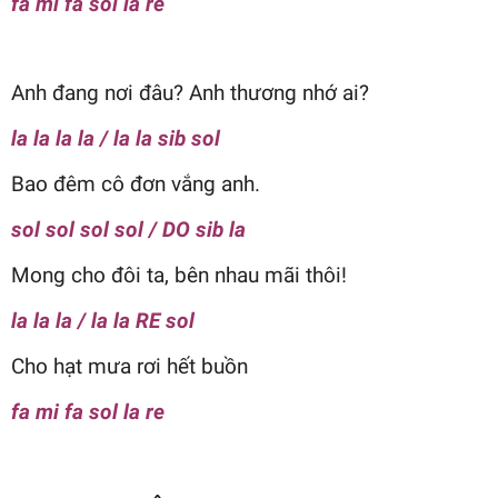
fa mi fa sol la re
Anh đang nơi đâu? Anh thương nhớ ai?
la la la la / la la sib sol
Bao đêm cô đơn vắng anh.
sol sol sol sol / DO sib la
Mong cho đôi ta, bên nhau mãi thôi!
la la la / la la RE sol
Cho hạt mưa rơi hết buồn
fa mi fa sol la re