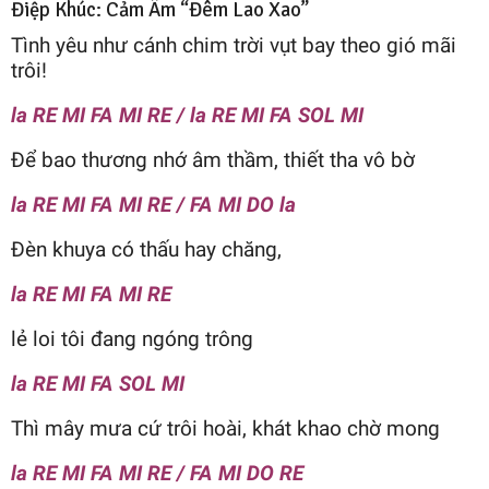
Điệp Khúc: Cảm Âm “Đêm Lao Xao”
Tình yêu như cánh chim trời vụt bay theo gió mãi
trôi!
la RE MI FA MI RE / la RE MI FA SOL MI
Để bao thương nhớ âm thầm, thiết tha vô bờ
la RE MI FA MI RE / FA MI DO la
Đèn khuya có thấu hay chăng,
la RE MI FA MI RE
lẻ loi tôi đang ngóng trông
la RE MI FA SOL MI
Thì mây mưa cứ trôi hoài, khát khao chờ mong
la RE MI FA MI RE / FA MI DO RE