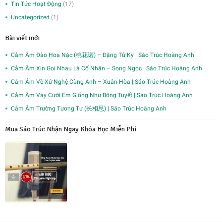
Tin Tức Hoạt Động
(17)
Uncategorized
(1)
Bài viết mới
Cảm Âm Đào Hoa Nặc (桃花诺) – Đặng Tử Kỳ | Sáo Trúc Hoàng Anh
Cảm Âm Xin Gọi Nhau Là Cố Nhân – Song Ngọc | Sáo Trúc Hoàng Anh
Cảm Âm Về Xứ Nghệ Cùng Anh – Xuân Hòa | Sáo Trúc Hoàng Anh
Cảm Âm Váy Cưới Em Giống Như Bông Tuyết | Sáo Trúc Hoàng Anh
Cảm Âm Trường Tương Tư (长相思) | Sáo Trúc Hoàng Anh
Mua Sáo Trúc Nhận Ngay Khóa Học Miễn Phí