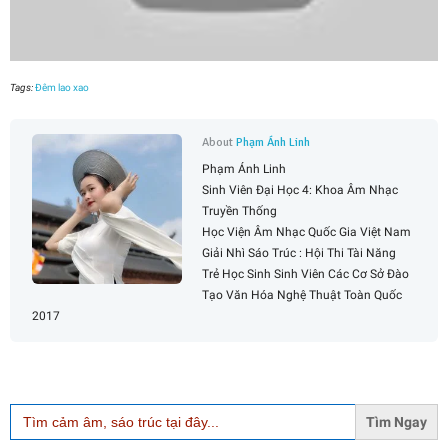
Tags:
Đêm lao xao
About
Phạm Ánh Linh
Phạm Ánh Linh
Sinh Viên Đại Học 4: Khoa Âm Nhạc
Truyền Thống
Học Viện Âm Nhạc Quốc Gia Việt Nam
Giải Nhì Sáo Trúc : Hội Thi Tài Năng
Trẻ Học Sinh Sinh Viên Các Cơ Sở Đào
Tạo Văn Hóa Nghệ Thuật Toàn Quốc
2017
Search
for: