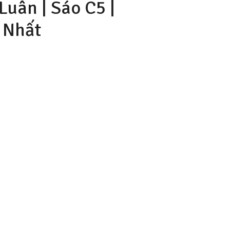
Luân | Sáo C5 |
 Nhất