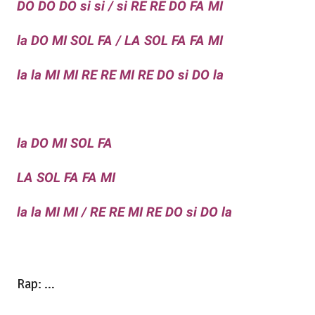
DO DO DO si si / si RE RE DO FA MI
la DO MI SOL FA / LA SOL FA FA MI
la la MI MI RE RE MI RE DO si DO la
la DO MI SOL FA
LA SOL FA FA MI
la la MI MI / RE RE MI RE DO si DO la
Rap: …