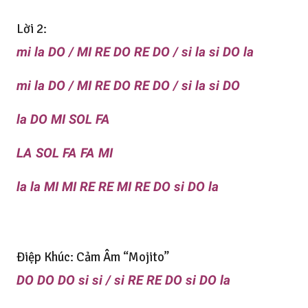
Lời 2:
mi la DO / MI RE DO RE DO / si la si DO la
mi la DO / MI RE DO RE DO / si la si DO
la DO MI SOL FA
LA SOL FA FA MI
la la MI MI RE RE MI RE DO si DO la
Điệp Khúc: Cảm Âm “Mojito”
DO DO DO si si / si RE RE DO si DO la