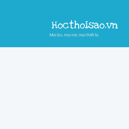
Hocthoisao.vn
Mọi lúc, mọi nơi, mọi thiết bị