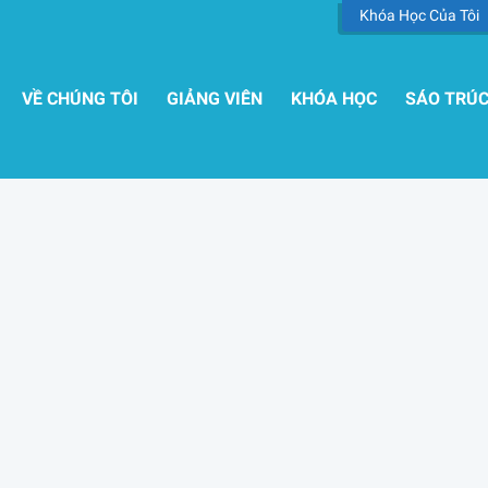
Khóa Học Của Tôi
VỀ CHÚNG TÔI
GIẢNG VIÊN
KHÓA HỌC
SÁO TRÚ