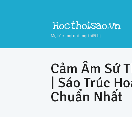
Hocthoisao.vn
Mọi lúc, mọi nơi, mọi thiết bị
Cảm Âm Sứ T
| Sáo Trúc H
Chuẩn Nhất