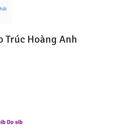
hất
o Trúc Hoàng Anh
sib Do sib