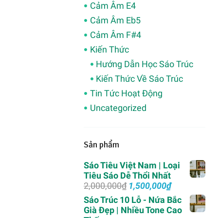
Cảm Âm E4
Cảm Âm Eb5
Cảm Âm F#4
Kiến Thức
Hướng Dẫn Học Sáo Trúc
Kiến Thức Về Sáo Trúc
Tin Tức Hoạt Động
Uncategorized
Sản phẩm
Sáo Tiêu Việt Nam | Loại
Tiêu Sáo Dễ Thổi Nhất
Giá
Giá
2,000,000
₫
1,500,000
₫
gốc
hiện
Sáo Trúc 10 Lỗ - Nứa Bắc
là:
tại
Già Đẹp | Nhiều Tone Cao
2,000,000₫.
là: