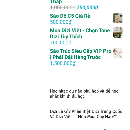
Thấp
1,500,000₫.
Giá
Giá
1,000,000
₫
750,000
₫
gốc
hiện
Sáo Đô C5 Giá Rẻ
là:
tại
500,000
₫
1,000,000₫.
là:
Mua Dizi Việt - Chọn Tone
750,000₫.
Dizi Tùy Thích
700,000
₫
Sáo Trúc Siêu Cấp VIP Pro
| Phải Đặt Hàng Trước
1,500,000
₫
Học nhạc cụ nào phù hợp và dễ học
nhất khi đi du học
Dizi Là Gì? Phân Biệt Dizi Trung Quốc
Và Dizi Việt — Nên Mua Cây Nào?"