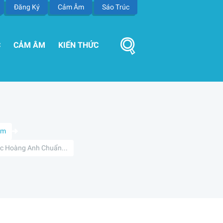
Đăng Ký
Cảm Âm
Sáo Trúc
C
CẢM ÂM
KIẾN THỨC
Âm
c Hoàng Anh Chuẩn...