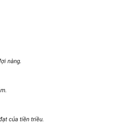
ợi nàng.
ặm.
ạt của tiền triều.