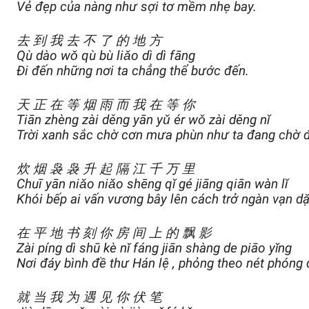
Vẻ đẹp của nàng như sợi tơ mềm nhẹ bay.
去 到 我 去 不 了 的 地 方
Qù dào wǒ qù bù liǎo dì dì fāng
Đi đến những nơi ta chẳng thể bước đến.
天 正 在 等 烟 雨 而 我 在 等 你
Tiān zhèng zài děng yān yǔ ér wǒ zài děng nǐ
Trời xanh sắc chờ cơn mưa phùn như ta đang chờ đ
炊 烟 袅 袅 升 起 隔 江 千 万 里
Chuī yān niǎo niǎo shēng qǐ gé jiāng qiān wàn lǐ
Khói bếp ai vấn vương bây lên cách trở ngàn vạn d
在 平 地 书 刻 你 房 间 上 的 飘 影
Zài píng dì shū kè nǐ fáng jiān shàng de piāo yǐng
Nơi đáy bình đề thư Hán lệ , phỏng theo nét phóng đ
就 当 我 为 遇 见 你 伏 笔