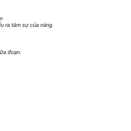
án
ểu ra tâm sự của nàng.
iữa đoạn.