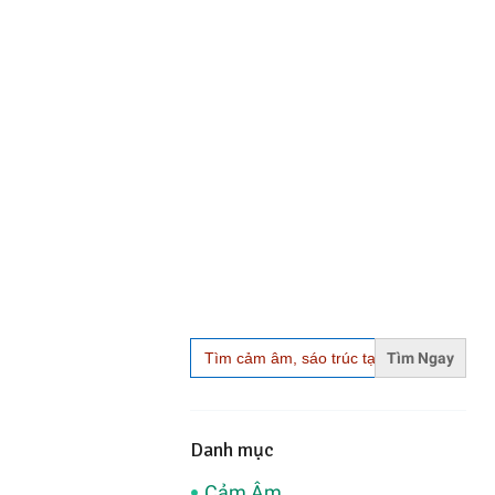
Search
for:
Danh mục
Cảm Âm