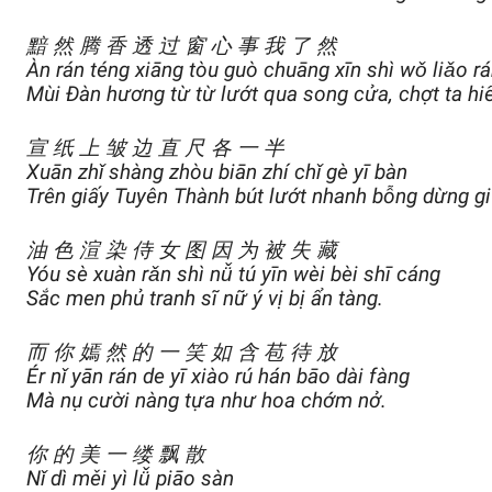
黯 然 腾 香 透 过 窗 心 事 我 了 然
Àn rán téng xiāng tòu guò chuāng xīn shì wǒ liǎo r
Mùi Đàn hương từ từ lướt qua song cửa, chợt ta hi
宣 纸 上 皱 边 直 尺 各 一 半
Xuān zhǐ shàng zhòu biān zhí chǐ gè yī bàn
Trên giấy Tuyên Thành bút lướt nhanh bỗng dừng g
油 色 渲 染 侍 女 图 因 为 被 失 藏
Yóu sè xuàn rǎn shì nǚ tú yīn wèi bèi shī cáng
Sắc men phủ tranh sĩ nữ ý vị bị ẩn tàng.
而 你 嫣 然 的 一 笑 如 含 苞 待 放
Ér nǐ yān rán de yī xiào rú hán bāo dài fàng
Mà nụ cười nàng tựa như hoa chớm nở.
你 的 美 一 缕 飘 散
Nǐ dì měi yì lǚ piāo sàn