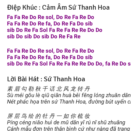
Điệp Khúc : Cảm Âm Sứ Thanh Hoa
Fa Fa Re Do Re sol, Do Re Fa Re Do
Fa Fa Re Do Re fa, Do Re Fa Do sib
sib Do Re Fa Sol Fa Re Fa Re Re Do Do
sib Do sib Do sib Do Re Fa Re
Fa Fa Re Do Re sol, Do Re Fa Re Do
Fa Fa Re Do Re fa, Do Re Fa Do sib
sib Do Re Fa Sol Fa Re Fa Re Re Do Do, fa Re Do s
Lời Bài Hát : Sứ Thanh Hoa
素 眉 勾 勒 秋 千 话 北 风 龙 转 丹
Sù méi gōu lè qiū qiān huà běi fēng lóng zhuǎn dān
Nét phác họa trên sứ Thanh Hoa, đường bút uyển 
屏 层 鸟 绘 的 牡 丹 一 如 你 梳 妆
Píng céng niǎo huì de mǔ dān yī rú nǐ shū zhuāng
Cánh mẫu đơn trên thân bình cứ như nàng đã trang