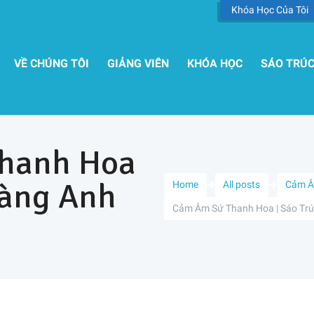
Khóa Học Của Tôi
VỀ CHÚNG TÔI
GIẢNG VIÊN
KHÓA HỌC
SÁO TRÚ
hanh Hoa
oàng Anh
Home
All posts
Cảm 
Cảm Âm Sứ Thanh Hoa | Sáo Trú