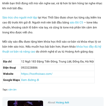
khiến bạn thổi đúng nốt mà vẫn nghe sai, và tệ hơn là làm hỏng tai nghe nhạc
khi mới bắt đầu.
Sáo trúc cho người mới tập
tại Học Thổi Sáo được chọn lọc từng cây, kiểm tra
cao độ trước khi gửi đi. Người mới nên bắt đầu bằng
sáo Đô C5
— tone tiêu
chuẩn, khoảng cách lỗ bấm vừa tay, và cũng là tone mà phần lớn cảm âm
trong kho được viết cho.
Mỗi cây sáo đều được tặng kèm khóa học thổi sáo cơ bản và khóa nhạc lý cơ
bản trên sáo trúc. Nếu muốn học bài bản hơn, tham khảo
khóa học đầy đủ kỹ
thuật cơ bản và nâng cao
do chính nghệ sĩ ưu tú Hoàng Anh giảng dạy.
Địa chỉ
12 Ngõ 183 Đặng Tiến Đông, Trung Liệt, Đống Đa, Hà Nội
Điện thoại
0923228886
Website
https://hocthoisao.com/
Google Maps
Xem đường đi
Tags:
cảm âm
About
Hoàng Anh