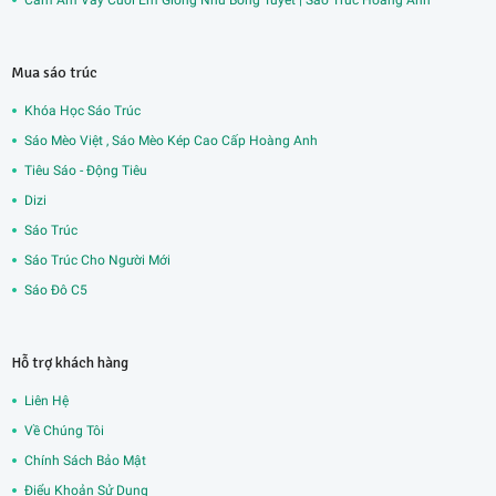
Cảm Âm Váy Cưới Em Giống Như Bông Tuyết | Sáo Trúc Hoàng Anh
Mua sáo trúc
Khóa Học Sáo Trúc
Sáo Mèo Việt , Sáo Mèo Kép Cao Cấp Hoàng Anh
Tiêu Sáo - Động Tiêu
Dizi
Sáo Trúc
Sáo Trúc Cho Người Mới
Sáo Đô C5
Hỗ trợ khách hàng
Liên Hệ
Về Chúng Tôi
Chính Sách Bảo Mật
Điểu Khoản Sử Dụng