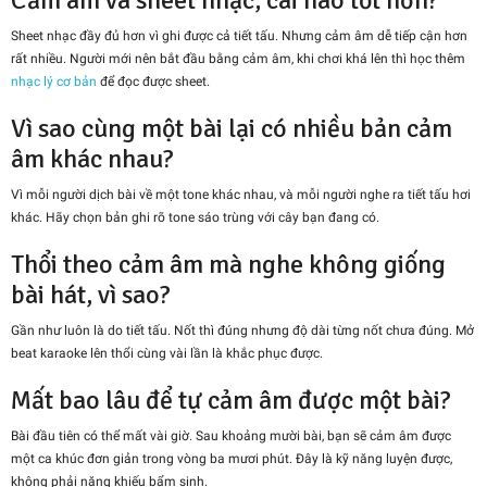
Sheet nhạc đầy đủ hơn vì ghi được cả tiết tấu. Nhưng cảm âm dễ tiếp cận hơn
rất nhiều. Người mới nên bắt đầu bằng cảm âm, khi chơi khá lên thì học thêm
nhạc lý cơ bản
để đọc được sheet.
Vì sao cùng một bài lại có nhiều bản cảm
âm khác nhau?
Vì mỗi người dịch bài về một tone khác nhau, và mỗi người nghe ra tiết tấu hơi
khác. Hãy chọn bản ghi rõ tone sáo trùng với cây bạn đang có.
Thổi theo cảm âm mà nghe không giống
bài hát, vì sao?
Gần như luôn là do tiết tấu. Nốt thì đúng nhưng độ dài từng nốt chưa đúng. Mở
beat karaoke lên thổi cùng vài lần là khắc phục được.
Mất bao lâu để tự cảm âm được một bài?
Bài đầu tiên có thể mất vài giờ. Sau khoảng mười bài, bạn sẽ cảm âm được
một ca khúc đơn giản trong vòng ba mươi phút. Đây là kỹ năng luyện được,
không phải năng khiếu bẩm sinh.