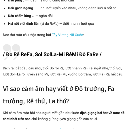
Dấu phẩy ,
— ngắt nhẹ trong cùng một câu
Dấu gạch ngang –
— hai nốt luyến vào nhau, không đánh lưỡi ở nốt sau
Dấu chấm lửng …
— ngân dài
Hai nốt viết dính liền
(ví dụ
ReFa
) — thổi nhanh, lướt qua
Đọc thử một câu thật trong bài
Tây Vương Nữ Quốc
:
/ Đo Rê ReFa, Sol SolLa-Mi RêMi Đồ FaRe /
Dịch ra: bắt đầu câu mới, thổi Đô rồi Rê, lướt nhanh Rê–Fa, ngắt nhẹ, thổi Sol,
lướt Sol–La rồi luyến sang Mi, lướt Rê–Mi, xuống Đô trầm, lướt Fa–Rê, hết câu.
Vì sao cảm âm hay viết ở Đô trưởng, Fa
trưởng, Rê thứ, La thứ?
Khi cảm âm một bài hát, người viết gần như luôn
dịch giọng bài hát về tone dễ
chơi nhất trên sáo
chứ không giữ nguyên giọng gốc của ca sĩ.