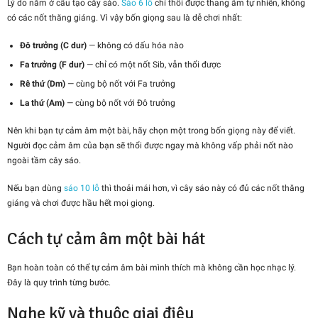
Lý do nằm ở cấu tạo cây sáo.
Sáo 6 lỗ
chỉ thổi được thang âm tự nhiên, không
có các nốt thăng giáng. Vì vậy bốn giọng sau là dễ chơi nhất:
Đô trưởng (C dur)
— không có dấu hóa nào
Fa trưởng (F dur)
— chỉ có một nốt Sib, vẫn thổi được
Rê thứ (Dm)
— cùng bộ nốt với Fa trưởng
La thứ (Am)
— cùng bộ nốt với Đô trưởng
Nên khi bạn tự cảm âm một bài, hãy chọn một trong bốn giọng này để viết.
Người đọc cảm âm của bạn sẽ thổi được ngay mà không vấp phải nốt nào
ngoài tầm cây sáo.
Nếu bạn dùng
sáo 10 lỗ
thì thoải mái hơn, vì cây sáo này có đủ các nốt thăng
giáng và chơi được hầu hết mọi giọng.
Cách tự cảm âm một bài hát
Bạn hoàn toàn có thể tự cảm âm bài mình thích mà không cần học nhạc lý.
Đây là quy trình từng bước.
Nghe kỹ và thuộc giai điệu