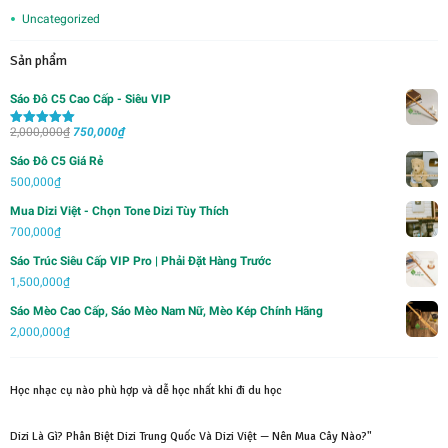
Uncategorized
Sản phẩm
Sáo Đô C5 Cao Cấp - Siêu VIP
Giá
Giá
2,000,000
₫
750,000
₫
Được xếp
hạng
5.00
5
gốc
hiện
sao
Sáo Đô C5 Giá Rẻ
là:
tại
500,000
₫
2,000,000₫.
là:
Mua Dizi Việt - Chọn Tone Dizi Tùy Thích
750,000₫.
700,000
₫
Sáo Trúc Siêu Cấp VIP Pro | Phải Đặt Hàng Trước
1,500,000
₫
Sáo Mèo Cao Cấp, Sáo Mèo Nam Nữ, Mèo Kép Chính Hãng
2,000,000
₫
Học nhạc cụ nào phù hợp và dễ học nhất khi đi du học
Dizi Là Gì? Phân Biệt Dizi Trung Quốc Và Dizi Việt — Nên Mua Cây Nào?"