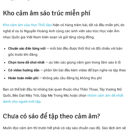
Kho cảm âm sáo trúc miễn phí
Kho cảm âm của Học Thổi Sáo
hiện có hàng trăm bài, tất cả đều miễn phí, do
nghệ sĩ ưu tú Nguyễn Hoàng Anh cùng các sinh viên sáo trúc Học viện Âm
nhạc Quốc gia Việt Nam biên soạn và gửi tặng cộng đồng.
Chuẩn xác đến từng nốt
— mỗi bài đều được thổi thử và đối chiếu với bản
gốc trước khi đăng
Chọn tone dễ chơi nhất
— ưu tiên các giọng nằm gọn trong tầm sáo 6 lỗ
Có video hướng dẫn
— phần lớn bài đều kèm video để bạn nghe và tập theo
Hoàn toàn miễn phí
— không yêu cầu đăng ký, không thu phí
Bạn có thể bắt đầu từ những bài quen thuộc như Thần Thoại, Tây Vương Nữ
Quốc, Bèo Dạt Mây Trôi, Gặp Mẹ Trong Mơ, hoặc chọn
nhóm cảm âm dễ nhất
dành cho người mới tập
.
Chưa có sáo để tập theo cảm âm?
Muốn đọc cảm âm thì trước hết phải có cây sáo chuẩn cao độ. Sáo lệch âm sẽ