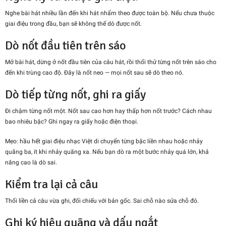
Nghe bài hát nhiều lần đến khi hát nhẩm theo được toàn bộ. Nếu chưa thuộc
giai điệu trong đầu, bạn sẽ không thể dò được nốt.
Dò nốt đầu tiên trên sáo
Mở bài hát, dừng ở nốt đầu tiên của câu hát, rồi thổi thử từng nốt trên sáo cho
đến khi trùng cao độ. Đây là nốt neo — mọi nốt sau sẽ dò theo nó.
Dò tiếp từng nốt, ghi ra giấy
Đi chậm từng nốt một. Nốt sau cao hơn hay thấp hơn nốt trước? Cách nhau
bao nhiêu bậc? Ghi ngay ra giấy hoặc điện thoại.
Mẹo: hầu hết giai điệu nhạc Việt di chuyển từng bậc liền nhau hoặc nhảy
quãng ba, ít khi nhảy quãng xa. Nếu bạn dò ra một bước nhảy quá lớn, khả
năng cao là dò sai.
Kiểm tra lại cả câu
Thổi liền cả câu vừa ghi, đối chiếu với bản gốc. Sai chỗ nào sửa chỗ đó.
Ghi ký hiệu quãng và dấu ngắt