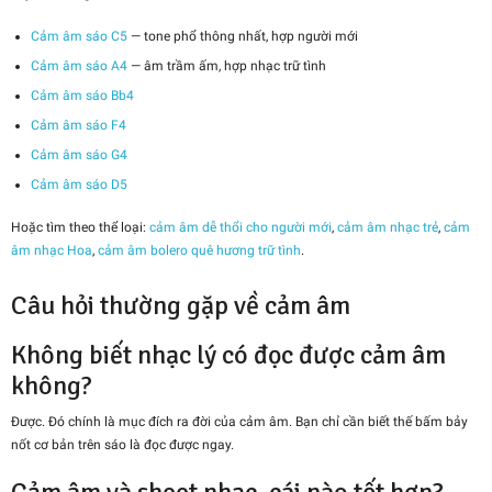
Cảm âm sáo C5
— tone phổ thông nhất, hợp người mới
Cảm âm sáo A4
— âm trầm ấm, hợp nhạc trữ tình
Cảm âm sáo Bb4
Cảm âm sáo F4
Cảm âm sáo G4
Cảm âm sáo D5
Hoặc tìm theo thể loại:
cảm âm dễ thổi cho người mới
,
cảm âm nhạc trẻ
,
cảm
âm nhạc Hoa
,
cảm âm bolero quê hương trữ tình
.
Câu hỏi thường gặp về cảm âm
Không biết nhạc lý có đọc được cảm âm
không?
Được. Đó chính là mục đích ra đời của cảm âm. Bạn chỉ cần biết thế bấm bảy
nốt cơ bản trên sáo là đọc được ngay.
Cảm âm và sheet nhạc, cái nào tốt hơn?