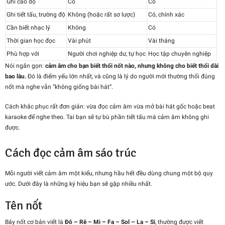
Ghi cao độ
Có
Có
Ghi tiết tấu, trường độ
Không (hoặc rất sơ lược)
Có, chính xác
Cần biết nhạc lý
Không
Có
Thời gian học đọc
Vài phút
Vài tháng
Phù hợp với
Người chơi nghiệp dư, tự học
Học tập chuyên nghiệp
Nói ngắn gọn:
cảm âm cho bạn biết thổi nốt nào, nhưng không cho biết thổi dài
bao lâu.
Đó là điểm yếu lớn nhất, và cũng là lý do người mới thường thổi đúng
nốt mà nghe vẫn “không giống bài hát”.
Cách khắc phục rất đơn giản: vừa đọc cảm âm vừa mở bài hát gốc hoặc beat
karaoke để nghe theo. Tai bạn sẽ tự bù phần tiết tấu mà cảm âm không ghi
được.
Cách đọc cảm âm sáo trúc
Mỗi người viết cảm âm một kiểu, nhưng hầu hết đều dùng chung một bộ quy
ước. Dưới đây là những ký hiệu bạn sẽ gặp nhiều nhất.
Tên nốt
Bảy nốt cơ bản viết là
Đô – Rê – Mi – Fa – Sol – La – Si
, thường được viết