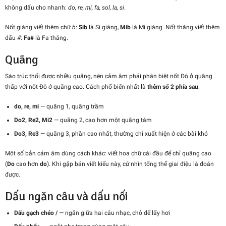
không dấu cho nhanh:
do, re, mi, fa, sol, la, si
.
Nốt giáng viết thêm chữ
b
:
Sib
là Si giáng,
Mib
là Mi giáng. Nốt thăng viết thêm
dấu
#
:
Fa#
là Fa thăng.
Quãng
Sáo trúc thổi được nhiều quãng, nên cảm âm phải phân biệt nốt Đô ở quãng
thấp với nốt Đô ở quãng cao. Cách phổ biến nhất là
thêm số 2 phía sau
:
do, re, mi
— quãng 1, quãng trầm
Do2, Re2, Mi2
— quãng 2, cao hơn một quãng tám
Do3, Re3
— quãng 3, phần cao nhất, thường chỉ xuất hiện ở các bài khó
Một số bản cảm âm dùng cách khác: viết hoa chữ cái đầu để chỉ quãng cao
(
Do
cao hơn
do
). Khi gặp bản viết kiểu này, cứ nhìn tổng thể giai điệu là đoán
được.
Dấu ngăn câu và dấu nối
Dấu gạch chéo /
— ngăn giữa hai câu nhạc, chỗ để lấy hơi