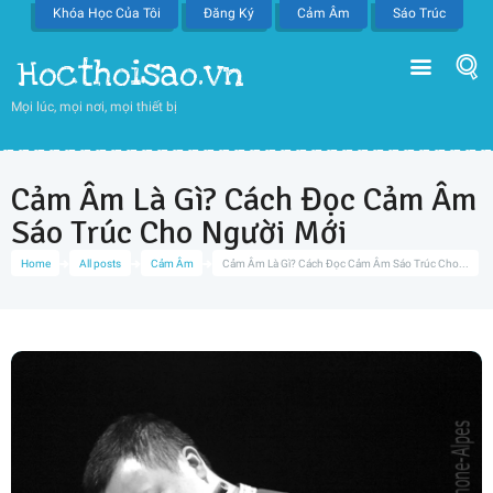
Khóa Học Của Tôi
Đăng Ký
Cảm Âm
Sáo Trúc
Hocthoisao.vn
Mọi lúc, mọi nơi, mọi thiết bị
Cảm Âm Là Gì? Cách Đọc Cảm Âm
Sáo Trúc Cho Người Mới
Home
All posts
Cảm Âm
Cảm Âm Là Gì? Cách Đọc Cảm Âm Sáo Trúc Cho...