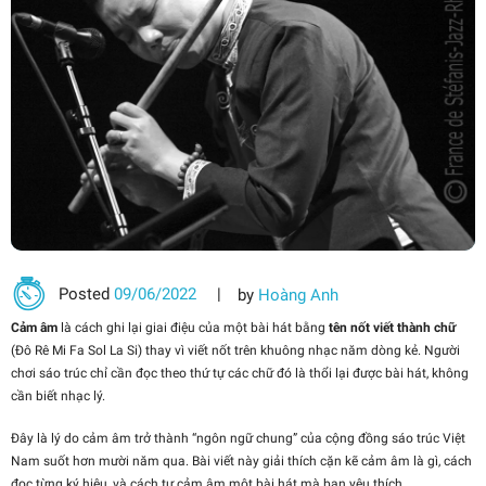
Posted
09/06/2022
by
Hoàng Anh
Cảm âm
là cách ghi lại giai điệu của một bài hát bằng
tên nốt viết thành chữ
(Đô Rê Mi Fa Sol La Si) thay vì viết nốt trên khuông nhạc năm dòng kẻ. Người
chơi sáo trúc chỉ cần đọc theo thứ tự các chữ đó là thổi lại được bài hát, không
cần biết nhạc lý.
Đây là lý do cảm âm trở thành “ngôn ngữ chung” của cộng đồng sáo trúc Việt
Nam suốt hơn mười năm qua. Bài viết này giải thích cặn kẽ cảm âm là gì, cách
đọc từng ký hiệu, và cách tự cảm âm một bài hát mà bạn yêu thích.