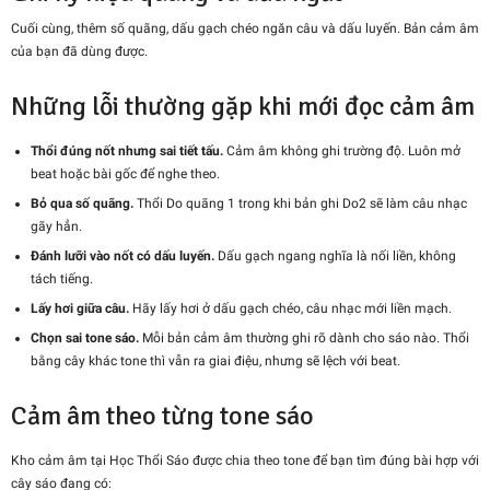
Cuối cùng, thêm số quãng, dấu gạch chéo ngăn câu và dấu luyến. Bản cảm âm
của bạn đã dùng được.
Những lỗi thường gặp khi mới đọc cảm âm
Thổi đúng nốt nhưng sai tiết tấu.
Cảm âm không ghi trường độ. Luôn mở
beat hoặc bài gốc để nghe theo.
Bỏ qua số quãng.
Thổi Do quãng 1 trong khi bản ghi Do2 sẽ làm câu nhạc
gãy hẳn.
Đánh lưỡi vào nốt có dấu luyến.
Dấu gạch ngang nghĩa là nối liền, không
tách tiếng.
Lấy hơi giữa câu.
Hãy lấy hơi ở dấu gạch chéo, câu nhạc mới liền mạch.
Chọn sai tone sáo.
Mỗi bản cảm âm thường ghi rõ dành cho sáo nào. Thổi
bằng cây khác tone thì vẫn ra giai điệu, nhưng sẽ lệch với beat.
Cảm âm theo từng tone sáo
Kho cảm âm tại Học Thổi Sáo được chia theo tone để bạn tìm đúng bài hợp với
cây sáo đang có: