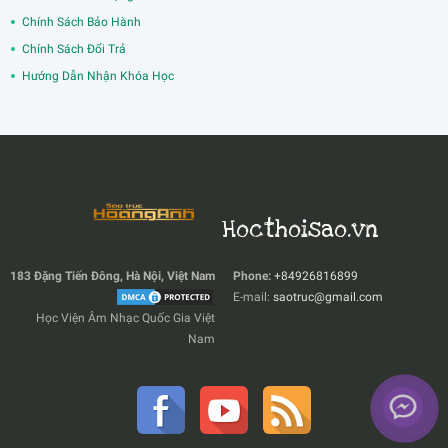
Chính Sách Bảo Hành
Chính Sách Đổi Trả
Hướng Dẫn Nhận Khóa Học
Hocthoisao.vn
183 Đặng Tiến Đông, Hà Nội, Việt Nam
Phone:
+84926816899
E-mail:
saotruc@gmail.com
Học Viện Âm Nhạc Quốc Gia Việt
Nam