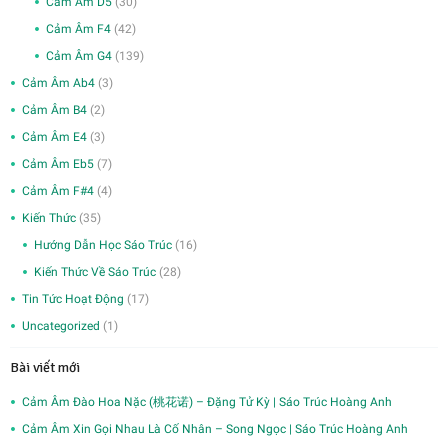
Cảm Âm D5
(30)
Cảm Âm F4
(42)
Cảm Âm G4
(139)
Cảm Âm Ab4
(3)
Cảm Âm B4
(2)
Cảm Âm E4
(3)
Cảm Âm Eb5
(7)
Cảm Âm F#4
(4)
Kiến Thức
(35)
Hướng Dẫn Học Sáo Trúc
(16)
Kiến Thức Về Sáo Trúc
(28)
Tin Tức Hoạt Động
(17)
Uncategorized
(1)
Bài viết mới
Cảm Âm Đào Hoa Nặc (桃花诺) – Đặng Tử Kỳ | Sáo Trúc Hoàng Anh
Cảm Âm Xin Gọi Nhau Là Cố Nhân – Song Ngọc | Sáo Trúc Hoàng Anh