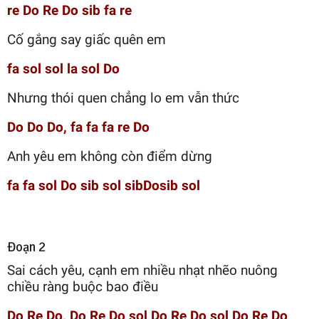
re Do Re Do sib fa re
Cố gắng say giấc quên em
fa sol sol la sol Do
Nhưng thói quen chẳng lo em vẫn thức
Do Do Do, fa fa fa re Do
Anh yêu em không còn điểm dừng
fa fa sol Do sib sol sibDosib sol
Đoạn 2
Sai cách yêu, cạnh em nhiều nhạt nhẽo nuông
chiều ràng buộc bao điều
Do Re Do, Do Re Do sol Do Re Do sol Do Re Do