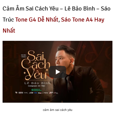
Cảm Âm Sai Cách Yêu – Lê Bảo Bình – Sáo
Trúc
Tone G4
Dễ Nhất
,
Sáo Tone A4
Hay
Nhất
cảm âm sai cách yêu