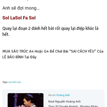
Anh sẽ đợi mong…
Sol LaSol Fa Sol
Quay lại đoạn 2 đánh hết bài rồi quay lại điệp khúc là
hết.
MUA SÁO TRÚC A4 Hoặc G4 Để Chơi Bài “SAI CÁCH YÊU” Của
LÊ BẢO BÌNH Tại Đây
Tags:
sai cách yêu
About
Hoàng Anh
Nsưt Nguyễn Hoàng Anh
Thạc Sĩ Chuyên Ngành : Phương Pháp