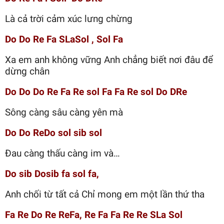
Là cả trời cảm xúc lưng chừng
Do Do Re Fa SLaSol , Sol Fa
Xa em anh không vững Anh chẳng biết nơi đâu để
dừng chân
Do Do Do Re Fa Re sol Fa Fa Re sol Do DRe
Sông càng sâu càng yên mà
Do Do ReDo sol sib sol
Đau càng thấu càng im và…
Do sib Dosib fa sol fa,
Anh chối từ tất cả Chỉ mong em một lần thứ tha
Fa Re Do Re ReFa, Re Fa Fa Re Re SLa Sol