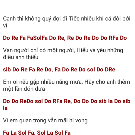
Cạnh thì không quý đợi đi Tiếc nhiều khi cả đời bởi
vì
Do Re Fa FaSolFa Do Re, Re Do Re Do Do RFa Do
Vạn người chỉ có một người, Hiểu và yêu những
điều anh thiếu
sib Do Re Fa Re Do, Fa Do Re Do sol Do DRe
Em ơi nếu gặp nhiều nắng mưa, Hãy cho anh thêm
một lần đón đưa
Do Do ReDo sol Do RFa Re, Do Do Do sib la Do sib
la
Vì em quan trọng vẫn mãi hi vọng
Fa La Sol Fa, Sol La Sol Fa