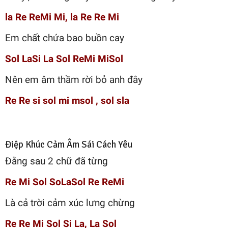
la Re ReMi Mi, la Re Re Mi
Em chất chứa bao buồn cay
Sol LaSi La Sol ReMi MiSol
Nên em âm thầm rời bỏ anh đây
Re Re si sol mi msol , sol sla
Điệp Khúc Cảm Âm Sái Cách Yêu
Đằng sau 2 chữ đã từng
Re Mi Sol SoLaSol Re ReMi
Là cả trời cảm xúc lưng chừng
Re Re Mi Sol Si La, La Sol