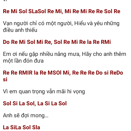
Re Mi Sol SLaSol Re Mi, Mi Re Mi Re Re Sol Re
Vạn người chỉ có một người, Hiểu và yêu những
điều anh thiếu
Do Re Mi Sol Mi Re, Sol Re Mi Re la Re RMi
Em ơi nếu gặp nhiều nắng mưa, Hãy cho anh thêm
một lần đón đưa
Re Re RMIR la Re MSOl Mi, Re Re Re Do si ReDo
si
Vì em quan trọng vẫn mãi hi vọng
Sol Si La Sol, La Si La Sol
Anh sẽ đợi mong…
La SiLa Sol Sla