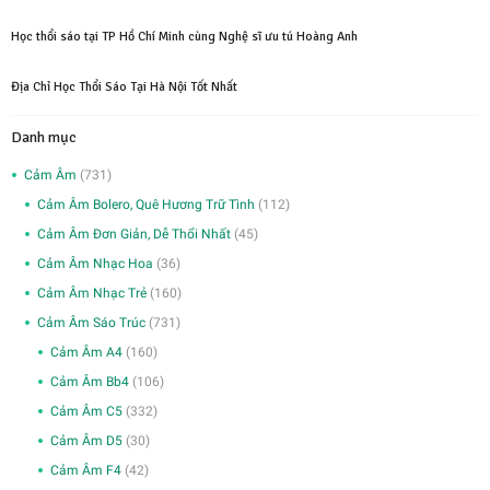
Học thổi sáo tại TP Hồ Chí Minh cùng Nghệ sĩ ưu tú Hoàng Anh
Địa Chỉ Học Thổi Sáo Tại Hà Nội Tốt Nhất
Danh mục
Cảm Âm
(731)
Cảm Âm Bolero, Quê Hương Trữ Tình
(112)
Cảm Âm Đơn Giản, Dễ Thổi Nhất
(45)
Cảm Âm Nhạc Hoa
(36)
Cảm Âm Nhạc Trẻ
(160)
Cảm Âm Sáo Trúc
(731)
Cảm Âm A4
(160)
Cảm Âm Bb4
(106)
Cảm Âm C5
(332)
Cảm Âm D5
(30)
Cảm Âm F4
(42)