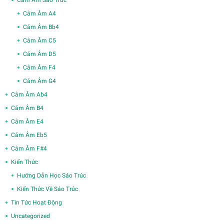
Cảm Âm A4
Cảm Âm Bb4
Cảm Âm C5
Cảm Âm D5
Cảm Âm F4
Cảm Âm G4
Cảm Âm Ab4
Cảm Âm B4
Cảm Âm E4
Cảm Âm Eb5
Cảm Âm F#4
Kiến Thức
Hướng Dẫn Học Sáo Trúc
Kiến Thức Về Sáo Trúc
Tin Tức Hoạt Động
Uncategorized