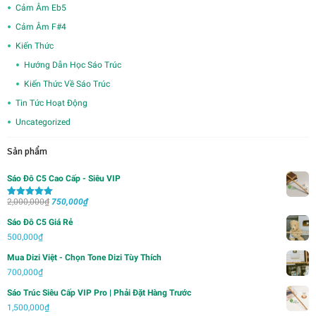
Cảm Âm Eb5
Cảm Âm F#4
Kiến Thức
Hướng Dẫn Học Sáo Trúc
Kiến Thức Về Sáo Trúc
Tin Tức Hoạt Động
Uncategorized
Sản phẩm
Sáo Đô C5 Cao Cấp - Siêu VIP
Giá
Giá
2,000,000
₫
750,000
₫
Được xếp
hạng
5.00
5
gốc
hiện
sao
Sáo Đô C5 Giá Rẻ
là:
tại
500,000
₫
2,000,000₫.
là:
Mua Dizi Việt - Chọn Tone Dizi Tùy Thích
750,000₫.
700,000
₫
Sáo Trúc Siêu Cấp VIP Pro | Phải Đặt Hàng Trước
1,500,000
₫