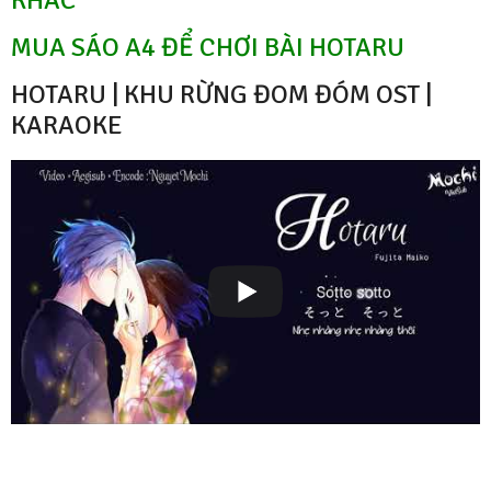
MUA SÁO A4 ĐỂ CHƠI BÀI HOTARU
HOTARU | KHU RỪNG ĐOM ĐÓM OST |
KARAOKE