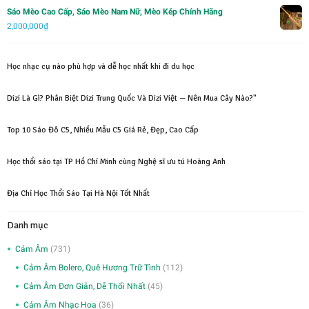
Sáo Mèo Cao Cấp, Sáo Mèo Nam Nữ, Mèo Kép Chính Hãng
2,000,000
₫
Học nhạc cụ nào phù hợp và dễ học nhất khi đi du học
Dizi Là Gì? Phân Biệt Dizi Trung Quốc Và Dizi Việt — Nên Mua Cây Nào?"
Top 10 Sáo Đô C5, Nhiều Mẫu C5 Giá Rẻ, Đẹp, Cao Cấp
Học thổi sáo tại TP Hồ Chí Minh cùng Nghệ sĩ ưu tú Hoàng Anh
Địa Chỉ Học Thổi Sáo Tại Hà Nội Tốt Nhất
Danh mục
Cảm Âm
(731)
Cảm Âm Bolero, Quê Hương Trữ Tình
(112)
Cảm Âm Đơn Giản, Dễ Thổi Nhất
(45)
Cảm Âm Nhạc Hoa
(36)