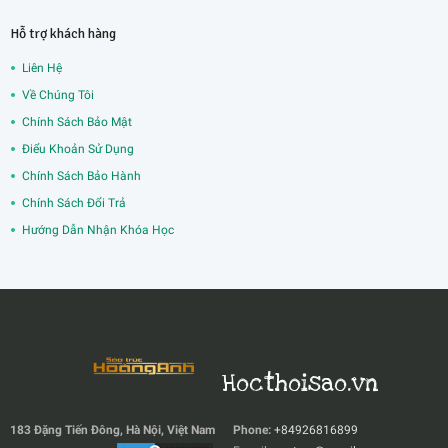
Hỗ trợ khách hàng
Liên Hệ
Về Chúng Tôi
Chính Sách Bảo Mật
Điểu Khoản Sử Dụng
Chính Sách Bảo Hành
Chính Sách Đổi Trả
Hướng Dẫn Nhận Khóa Học
Hocthoisao.vn
183 Đặng Tiến Đông, Hà Nội, Việt Nam
Phone:
+84926816899