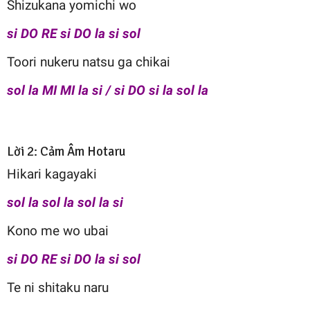
Shizukana yomichi wo
si DO RE si DO la si sol
Toori nukeru natsu ga chikai
sol la MI MI la si / si DO si la sol la
Lời 2: Cảm Âm Hotaru
Hikari kagayaki
sol la sol la sol la si
Kono me wo ubai
si DO RE si DO la si sol
Te ni shitaku naru