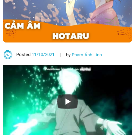
Posted
11/10/2021
by
Phạm Ánh Linh