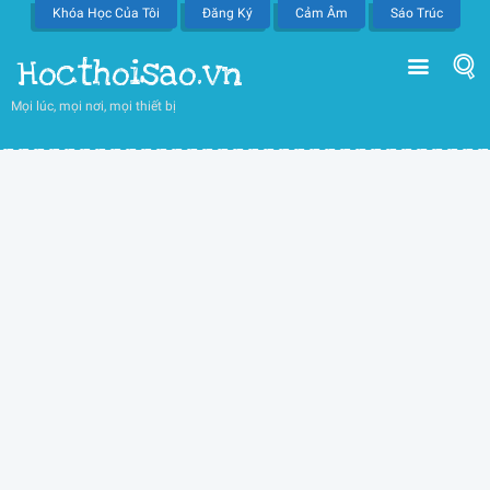
Khóa Học Của Tôi
Đăng Ký
Cảm Âm
Sáo Trúc
Hocthoisao.vn
Mọi lúc, mọi nơi, mọi thiết bị