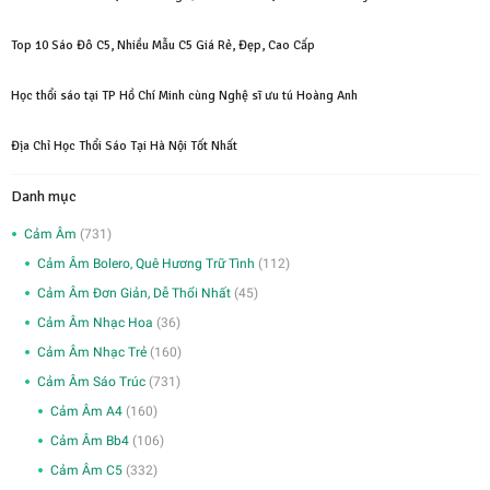
Top 10 Sáo Đô C5, Nhiều Mẫu C5 Giá Rẻ, Đẹp, Cao Cấp
Học thổi sáo tại TP Hồ Chí Minh cùng Nghệ sĩ ưu tú Hoàng Anh
Địa Chỉ Học Thổi Sáo Tại Hà Nội Tốt Nhất
Danh mục
Cảm Âm
(731)
Cảm Âm Bolero, Quê Hương Trữ Tình
(112)
Cảm Âm Đơn Giản, Dễ Thổi Nhất
(45)
Cảm Âm Nhạc Hoa
(36)
Cảm Âm Nhạc Trẻ
(160)
Cảm Âm Sáo Trúc
(731)
Cảm Âm A4
(160)
Cảm Âm Bb4
(106)
Cảm Âm C5
(332)