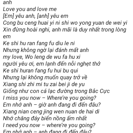
anh
Love you and love me
[Em] yêu anh, [anh] yêu em
Cong bu ceng huai yi ni shi wo yong yuan de wei yi
Xin đừng hoài nghi, anh mãi là duy nhất trong lòng
em
Ke shi hu ran fang fu diu le ni
Nhưng không ngờ lại đánh mất anh
my love, Wo leng de wu fa hu xi
người yêu ơi, em lạnh đến nỗi nghẹt thở
Ke shi huran fang fu hui bu qui
Nhưng lại không muốn quay trở về
Xiang shi zhi mi tu zai bei ji de yu
Giống như con cá lạc đường trong Bắc Cực
I miss you now – Where’re you going?
Em nhớ anh – giờ anh đang đi đến đâu?
Xiang nian ceng jing wen nuan de hai di
Nhớ chăng đáy biển nồng ấm nhất
I need you now – where’re you going?
Em nhớ anh – anh đang đi đến đâu?