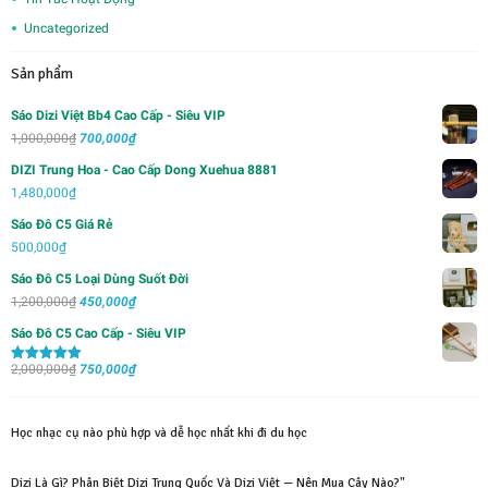
Uncategorized
Sản phẩm
Sáo Dizi Việt Bb4 Cao Cấp - Siêu VIP
Giá
Giá
1,000,000
₫
700,000
₫
gốc
hiện
DIZI Trung Hoa - Cao Cấp Dong Xuehua 8881
là:
tại
1,480,000
₫
1,000,000₫.
là:
Sáo Đô C5 Giá Rẻ
700,000₫.
500,000
₫
Sáo Đô C5 Loại Dùng Suốt Đời
Giá
Giá
1,200,000
₫
450,000
₫
gốc
hiện
Sáo Đô C5 Cao Cấp - Siêu VIP
là:
tại
Giá
Giá
2,000,000
₫
1,200,000₫.
750,000
₫
là:
Được xếp
hạng
5.00
5
gốc
hiện
450,000₫.
sao
là:
tại
Học nhạc cụ nào phù hợp và dễ học nhất khi đi du học
2,000,000₫.
là:
750,000₫.
Dizi Là Gì? Phân Biệt Dizi Trung Quốc Và Dizi Việt — Nên Mua Cây Nào?"