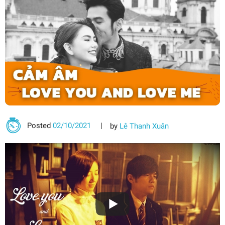
Posted
02/10/2021
by
Lê Thanh Xuân