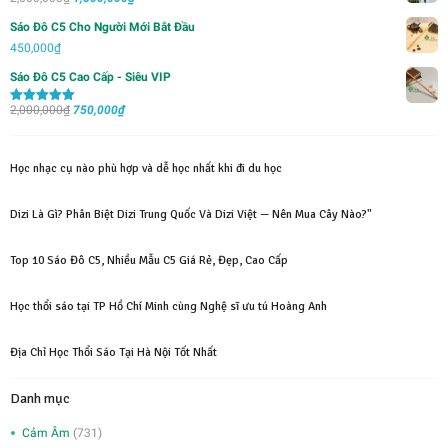
1,000,000₫.
là:
gốc
hiện
Sáo Đô C5 Cho Người Mới Bắt Đầu
700,000₫.
là:
tại
450,000
₫
2,000,000₫.
là:
Sáo Đô C5 Cao Cấp - Siêu VIP
1,500,000₫.
Giá
Giá
2,000,000
₫
750,000
₫
Được xếp
hạng
5.00
5
gốc
hiện
sao
là:
tại
Học nhạc cụ nào phù hợp và dễ học nhất khi đi du học
2,000,000₫.
là:
750,000₫.
Dizi Là Gì? Phân Biệt Dizi Trung Quốc Và Dizi Việt — Nên Mua Cây Nào?"
Top 10 Sáo Đô C5, Nhiều Mẫu C5 Giá Rẻ, Đẹp, Cao Cấp
Học thổi sáo tại TP Hồ Chí Minh cùng Nghệ sĩ ưu tú Hoàng Anh
Địa Chỉ Học Thổi Sáo Tại Hà Nội Tốt Nhất
Danh mục
Cảm Âm
(731)