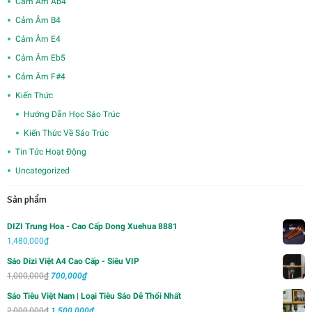
Cảm Âm Ab4
Cảm Âm B4
Cảm Âm E4
Cảm Âm Eb5
Cảm Âm F#4
Kiến Thức
Hướng Dẫn Học Sáo Trúc
Kiến Thức Về Sáo Trúc
Tin Tức Hoạt Động
Uncategorized
Sản phẩm
DIZI Trung Hoa - Cao Cấp Dong Xuehua 8881
1,480,000
₫
Sáo Dizi Việt A4 Cao Cấp - Siêu VIP
Giá
Giá
1,000,000
₫
700,000
₫
gốc
hiện
Sáo Tiêu Việt Nam | Loại Tiêu Sáo Dễ Thổi Nhất
là:
tại
Giá
Giá
2,000,000
₫
1,500,000
₫