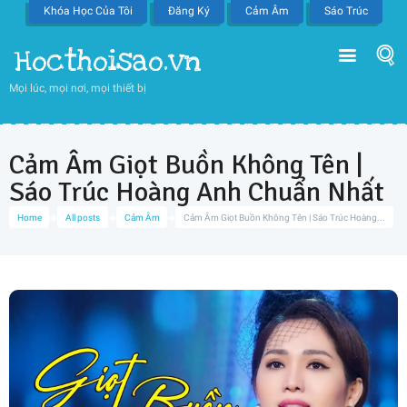
Khóa Học Của Tôi
Đăng Ký
Cảm Âm
Sáo Trúc
Hocthoisao.vn
Mọi lúc, mọi nơi, mọi thiết bị
Cảm Âm Giọt Buồn Không Tên |
Sáo Trúc Hoàng Anh Chuẩn Nhất
Home
All posts
Cảm Âm
Cảm Âm Giọt Buồn Không Tên | Sáo Trúc Hoàng...