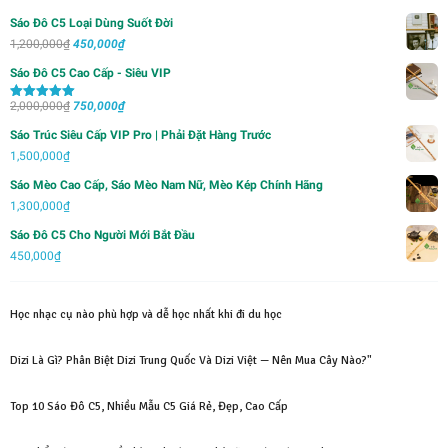
Sáo Đô C5 Loại Dùng Suốt Đời
Giá
Giá
1,200,000
₫
450,000
₫
gốc
hiện
Sáo Đô C5 Cao Cấp - Siêu VIP
là:
tại
Giá
Giá
2,000,000
₫
1,200,000₫.
750,000
₫
là:
Được xếp
hạng
5.00
5
gốc
hiện
450,000₫.
sao
Sáo Trúc Siêu Cấp VIP Pro | Phải Đặt Hàng Trước
là:
tại
1,500,000
₫
2,000,000₫.
là:
Sáo Mèo Cao Cấp, Sáo Mèo Nam Nữ, Mèo Kép Chính Hãng
750,000₫.
1,300,000
₫
Sáo Đô C5 Cho Người Mới Bắt Đầu
450,000
₫
Học nhạc cụ nào phù hợp và dễ học nhất khi đi du học
Dizi Là Gì? Phân Biệt Dizi Trung Quốc Và Dizi Việt — Nên Mua Cây Nào?"
Top 10 Sáo Đô C5, Nhiều Mẫu C5 Giá Rẻ, Đẹp, Cao Cấp