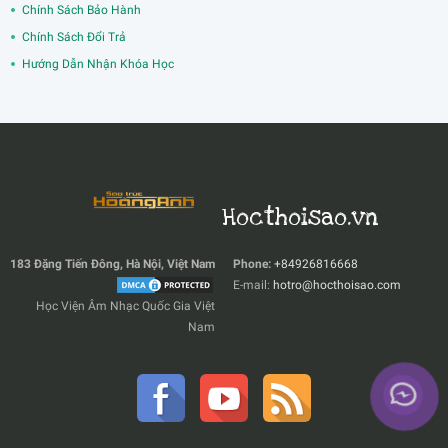
Chính Sách Bảo Hành
Chính Sách Đổi Trả
Hướng Dẫn Nhận Khóa Học
Hocthoisao.vn
183 Đặng Tiến Đông, Hà Nội, Việt Nam
Phone:
+84926816668
E-mail:
hotro@hocthoisao.com
Học Viện Âm Nhạc Quốc Gia Việt
Nam