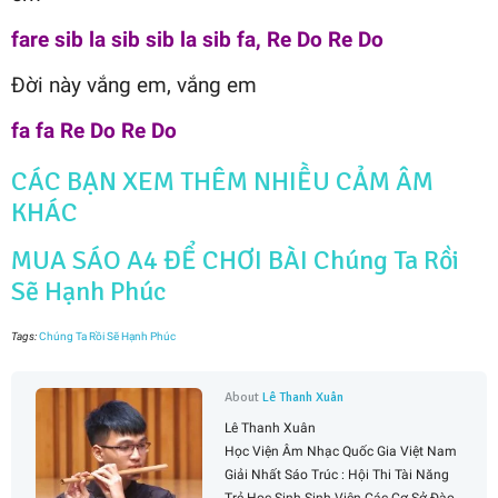
fare sib la sib sib la sib fa, Re Do Re Do
Đời này vắng em, vắng em
fa fa Re Do Re Do
CÁC BẠN XEM THÊM NHIỀU CẢM ÂM
KHÁC
MUA SÁO A4 ĐỂ CHƠI BÀI Chúng Ta Rồi
Sẽ Hạnh Phúc
Tags:
Chúng Ta Rồi Sẽ Hạnh Phúc
About
Lê Thanh Xuân
Lê Thanh Xuân
Học Viện Âm Nhạc Quốc Gia Việt Nam
Giải Nhất Sáo Trúc : Hội Thi Tài Năng
Trẻ Học Sinh Sinh Viên Các Cơ Sở Đào