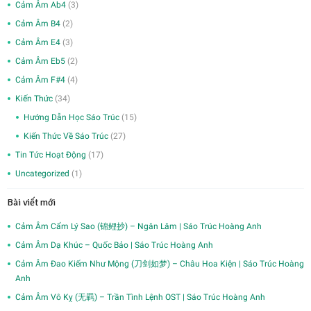
Cảm Âm Ab4
(3)
Cảm Âm B4
(2)
Cảm Âm E4
(3)
Cảm Âm Eb5
(2)
Cảm Âm F#4
(4)
Kiến Thức
(34)
Hướng Dẫn Học Sáo Trúc
(15)
Kiến Thức Về Sáo Trúc
(27)
Tin Tức Hoạt Động
(17)
Uncategorized
(1)
Bài viết mới
Cảm Âm Cẩm Lý Sao (锦鲤抄) – Ngân Lâm | Sáo Trúc Hoàng Anh
Cảm Âm Dạ Khúc – Quốc Bảo | Sáo Trúc Hoàng Anh
Cảm Âm Đao Kiếm Như Mộng (刀剑如梦) – Châu Hoa Kiện | Sáo Trúc Hoàng
Anh
Cảm Âm Vô Kỵ (无羁) – Trần Tình Lệnh OST | Sáo Trúc Hoàng Anh