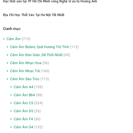
Học thổi sáo tại TP Hồ Chí Minh cùng Nghệ sĩ ưu tú Hoàng Anh
Địa Chỉ Học Thổi Sáo Tại Hà Nội Tốt Nhất
Danh mục
Cảm Âm
(713)
Cảm Âm Bolero, Quê Hương Trữ Tình
(112)
Cảm Âm Đơn Giản, Dễ Thổi Nhất
(45)
Cảm Âm Nhạc Hoa
(36)
Cảm Âm Nhạc Trẻ
(160)
Cảm Âm Sáo Trúc
(713)
Cảm Âm A4
(159)
Cảm Âm Bb4
(98)
Cảm Âm C5
(324)
Cảm Âm D5
(26)
Cảm Âm F4
(36)
Cảm Âm G4
(132)