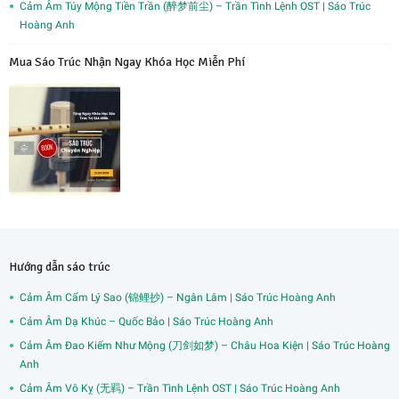
Cảm Âm Túy Mộng Tiền Trần (醉梦前尘) – Trần Tình Lệnh OST | Sáo Trúc
Hoàng Anh
Mua Sáo Trúc Nhận Ngay Khóa Học Miễn Phí
Hướng dẫn sáo trúc
Cảm Âm Cẩm Lý Sao (锦鲤抄) – Ngân Lâm | Sáo Trúc Hoàng Anh
Cảm Âm Dạ Khúc – Quốc Bảo | Sáo Trúc Hoàng Anh
Cảm Âm Đao Kiếm Như Mộng (刀剑如梦) – Châu Hoa Kiện | Sáo Trúc Hoàng
Anh
Cảm Âm Vô Kỵ (无羁) – Trần Tình Lệnh OST | Sáo Trúc Hoàng Anh