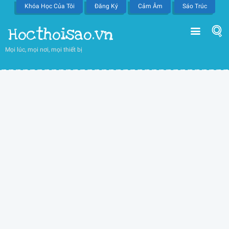
Khóa Học Của Tôi
Đăng Ký
Cảm Âm
Sáo Trúc
Hocthoisao.vn
Mọi lúc, mọi nơi, mọi thiết bị