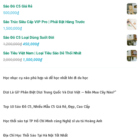
gốc
hiện
Sáo Đô C5 Giá Rẻ
là:
tại
500,000
₫
1,000,000₫.
là:
Sáo Trúc Siêu Cấp VIP Pro | Phải Đặt Hàng Trước
700,000₫.
1,500,000
₫
Sáo Đô C5 Loại Dùng Suốt Đời
Giá
Giá
1,200,000
₫
450,000
₫
gốc
hiện
Sáo Tiêu Việt Nam | Loại Tiêu Sáo Dễ Thổi Nhất
là:
tại
Giá
Giá
2,000,000
₫
1,500,000
₫
1,200,000₫.
là:
gốc
hiện
450,000₫.
là:
tại
Học nhạc cụ nào phù hợp và dễ học nhất khi đi du học
2,000,000₫.
là:
1,500,000₫.
Dizi Là Gì? Phân Biệt Dizi Trung Quốc Và Dizi Việt — Nên Mua Cây Nào?"
Top 10 Sáo Đô C5, Nhiều Mẫu C5 Giá Rẻ, Đẹp, Cao Cấp
Học thổi sáo tại TP Hồ Chí Minh cùng Nghệ sĩ ưu tú Hoàng Anh
Địa Chỉ Học Thổi Sáo Tại Hà Nội Tốt Nhất