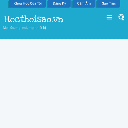
Khóa Học Của Tôi
Đăng Ký
Cảm Âm
Sáo Trúc
Hocthoisao.vn
Mọi lúc, mọi nơi, mọi thiết bị