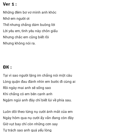
Ver 1 :
Những đêm bơ vơ mình anh khóc
Nhớ em người ơi
Thế nhưng chẳng dám buông lời
Lời yêu em, tình yêu này chôn giấu
Nhưng chắc em cũng biết rồi
Nhưng không nói ra.
ĐK :
Tại vì sao người lặng im chẳng nói một câu
Lòng quặn đau đành nhìn em bước đi cùng ai
Rồi ngày mai anh sẽ sống sao
Khi chẳng có em bên cạnh anh
Ngậm ngùi anh đây chỉ biết lùi về phía sau.
Luôn dõi theo từng nụ cười ánh mắt của em
Ngày hôm qua nụ cười ấy vẫn đang còn đây
Giờ vụt bay chỉ còn những cơn say
Tự trách sao anh quá yếu lòng