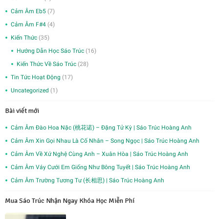
Cảm Âm Eb5
(7)
Cảm Âm F#4
(4)
Kiến Thức
(35)
Hướng Dẫn Học Sáo Trúc
(16)
Kiến Thức Về Sáo Trúc
(28)
Tin Tức Hoạt Động
(17)
Uncategorized
(1)
Bài viết mới
Cảm Âm Đào Hoa Nặc (桃花诺) – Đặng Tử Kỳ | Sáo Trúc Hoàng Anh
Cảm Âm Xin Gọi Nhau Là Cố Nhân – Song Ngọc | Sáo Trúc Hoàng Anh
Cảm Âm Về Xứ Nghệ Cùng Anh – Xuân Hòa | Sáo Trúc Hoàng Anh
Cảm Âm Váy Cưới Em Giống Như Bông Tuyết | Sáo Trúc Hoàng Anh
Cảm Âm Trường Tương Tư (长相思) | Sáo Trúc Hoàng Anh
Mua Sáo Trúc Nhận Ngay Khóa Học Miễn Phí