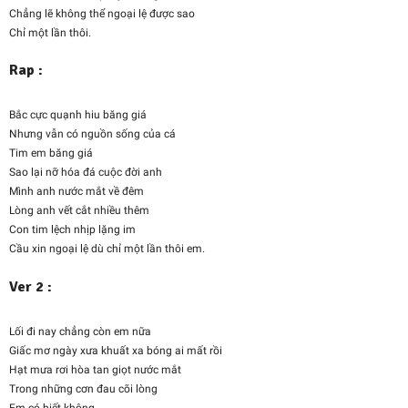
Chẳng lẽ không thể ngoại lệ được sao
Chỉ một lần thôi.
Rap :
Bắc cực quạnh hiu băng giá
Nhưng vẫn có nguồn sống của cá
Tim em băng giá
Sao lại nỡ hóa đá cuộc đời anh
Mình anh nước mắt về đêm
Lòng anh vết cắt nhiều thêm
Con tim lệch nhịp lặng im
Cầu xin ngoại lệ dù chỉ một lần thôi em.
Ver 2 :
Lối đi nay chẳng còn em nữa
Giấc mơ ngày xưa khuất xa bóng ai mất rồi
Hạt mưa rơi hòa tan giọt nước mắt
Trong những cơn đau cõi lòng