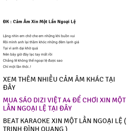
ĐK : Cảm Âm Xin Một Lần Ngoại Lệ
Lặng nhìn em chở che em những khi buồn vui
Rồi mình anh lại thầm khóc những đêm lạnh giá
Tại vì anh dại khờ quá
Nên bây giờ đây lạc tay mất rồi
Chẳng lẽ không thể ngoại lệ được sao
Chỉ một lần thôi..!
XEM THÊM NHIỀU CẢM ÂM KHÁC TẠI
ĐÂY
MUA SÁO DIZI VIỆT A4 ĐỂ CHƠI XIN MỘT
LẦN NGOẠI LỆ TẠI ĐÂY
BEAT KARAOKE XIN MỘT LẦN NGOẠI LỆ (
TRINH ĐÌNH QUANG )