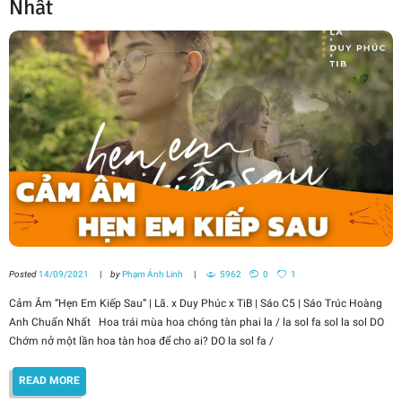
Nhất
Posted
14/09/2021
by
Phạm Ánh Linh
5962
0
1
Cảm Âm “Hẹn Em Kiếp Sau” | Lã. x Duy Phúc x TiB | Sáo C5 | Sáo Trúc Hoàng
Anh Chuẩn Nhất Hoa trái mùa hoa chóng tàn phai la / la sol fa sol la sol DO
Chớm nở một lần hoa tàn hoa để cho ai? DO la sol fa /
READ MORE