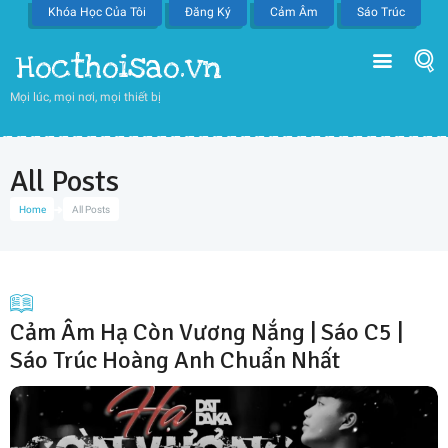
Khóa Học Của Tôi
Đăng Ký
Cảm Âm
Sáo Trúc
Hocthoisao.vn
Mọi lúc, mọi nơi, mọi thiết bị
All Posts
Home
All Posts
Cảm Âm Hạ Còn Vương Nắng | Sáo C5 |
Sáo Trúc Hoàng Anh Chuẩn Nhất