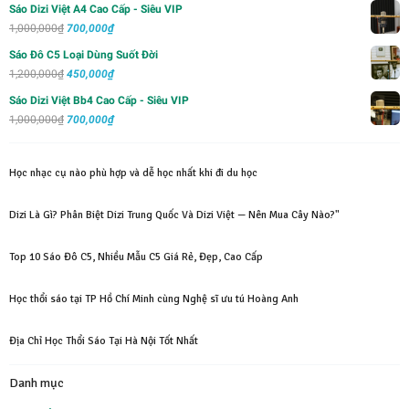
gốc
hiện
Sáo Dizi Việt A4 Cao Cấp - Siêu VIP
750,000₫.
là:
tại
Giá
Giá
1,000,000
₫
700,000
₫
2,000,000₫.
là:
gốc
hiện
Sáo Đô C5 Loại Dùng Suốt Đời
1,500,000₫.
là:
tại
Giá
Giá
1,200,000
₫
450,000
₫
1,000,000₫.
là:
gốc
hiện
Sáo Dizi Việt Bb4 Cao Cấp - Siêu VIP
700,000₫.
là:
tại
Giá
Giá
1,000,000
₫
700,000
₫
1,200,000₫.
là:
gốc
hiện
450,000₫.
là:
tại
Học nhạc cụ nào phù hợp và dễ học nhất khi đi du học
1,000,000₫.
là:
700,000₫.
Dizi Là Gì? Phân Biệt Dizi Trung Quốc Và Dizi Việt — Nên Mua Cây Nào?"
Top 10 Sáo Đô C5, Nhiều Mẫu C5 Giá Rẻ, Đẹp, Cao Cấp
Học thổi sáo tại TP Hồ Chí Minh cùng Nghệ sĩ ưu tú Hoàng Anh
Địa Chỉ Học Thổi Sáo Tại Hà Nội Tốt Nhất
Danh mục