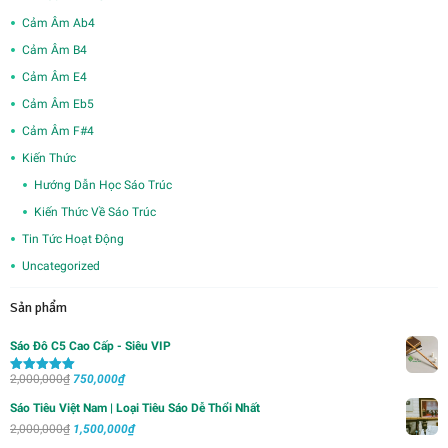
Cảm Âm Ab4
Cảm Âm B4
Cảm Âm E4
Cảm Âm Eb5
Cảm Âm F#4
Kiến Thức
Hướng Dẫn Học Sáo Trúc
Kiến Thức Về Sáo Trúc
Tin Tức Hoạt Động
Uncategorized
Sản phẩm
Sáo Đô C5 Cao Cấp - Siêu VIP
Giá
Giá
2,000,000
₫
750,000
₫
Được xếp
hạng
5.00
5
gốc
hiện
sao
Sáo Tiêu Việt Nam | Loại Tiêu Sáo Dễ Thổi Nhất
là:
tại
Giá
Giá
2,000,000
₫
1,500,000
₫
2,000,000₫.
là: