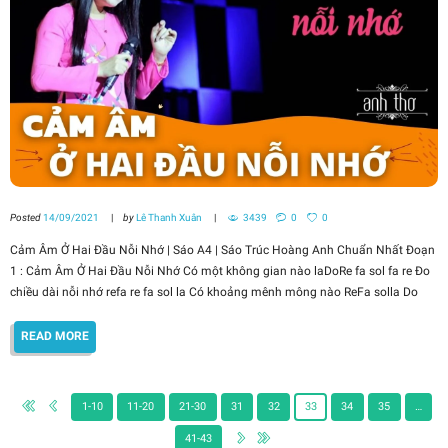
Posted
14/09/2021
by
Lê Thanh Xuân
3439
0
0
Cảm Âm Ở Hai Đầu Nỗi Nhớ | Sáo A4 | Sáo Trúc Hoàng Anh Chuẩn Nhất Đoạn
1 : Cảm Âm Ở Hai Đầu Nỗi Nhớ Có một không gian nào laDoRe fa sol fa re Đo
chiều dài nỗi nhớ refa re fa sol la Có khoảng mênh mông nào ReFa solla Do
READ MORE
1-10
11-20
21-30
31
32
33
34
35
…
41-43