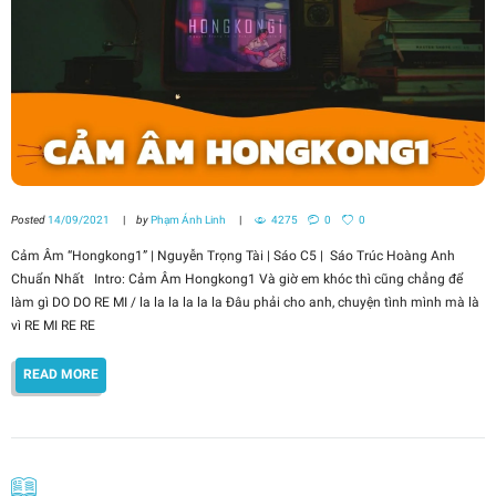
Posted
14/09/2021
by
Phạm Ánh Linh
4275
0
0
Cảm Âm “Hongkong1” | Nguyễn Trọng Tài | Sáo C5 | Sáo Trúc Hoàng Anh
Chuẩn Nhất Intro: Cảm Âm Hongkong1 Và giờ em khóc thì cũng chẳng để
làm gì DO DO RE MI / la la la la la la Đâu phải cho anh, chuyện tình mình mà là
vì RE MI RE RE
READ MORE