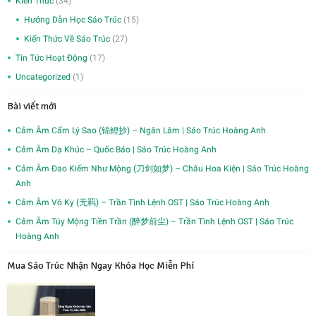
Kiến Thức
(34)
Hướng Dẫn Học Sáo Trúc
(15)
Kiến Thức Về Sáo Trúc
(27)
Tin Tức Hoạt Động
(17)
Uncategorized
(1)
Bài viết mới
Cảm Âm Cẩm Lý Sao (锦鲤抄) – Ngân Lâm | Sáo Trúc Hoàng Anh
Cảm Âm Dạ Khúc – Quốc Bảo | Sáo Trúc Hoàng Anh
Cảm Âm Đao Kiếm Như Mộng (刀剑如梦) – Châu Hoa Kiện | Sáo Trúc Hoàng
Anh
Cảm Âm Vô Kỵ (无羁) – Trần Tình Lệnh OST | Sáo Trúc Hoàng Anh
Cảm Âm Túy Mộng Tiền Trần (醉梦前尘) – Trần Tình Lệnh OST | Sáo Trúc
Hoàng Anh
Mua Sáo Trúc Nhận Ngay Khóa Học Miễn Phí