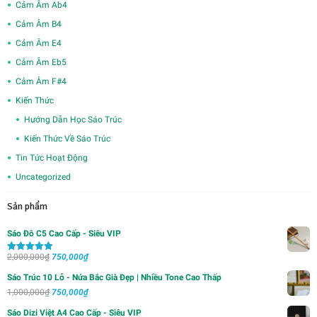
Cảm Âm Ab4
Cảm Âm B4
Cảm Âm E4
Cảm Âm Eb5
Cảm Âm F#4
Kiến Thức
Hướng Dẫn Học Sáo Trúc
Kiến Thức Về Sáo Trúc
Tin Tức Hoạt Động
Uncategorized
Sản phẩm
Sáo Đô C5 Cao Cấp - Siêu VIP
Giá
Giá
2,000,000
₫
750,000
₫
Được xếp
hạng
5.00
5
gốc
hiện
sao
Sáo Trúc 10 Lỗ - Nứa Bắc Già Đẹp | Nhiều Tone Cao Thấp
là:
tại
Giá
Giá
1,000,000
₫
750,000
₫
2,000,000₫.
là:
gốc
hiện
Sáo Dizi Việt A4 Cao Cấp - Siêu VIP
750,000₫.