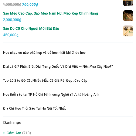
là:
tại
Giá
Giá
1,000,000
₫
700,000
₫
1,000,000₫.
là:
gốc
hiện
Sáo Mèo Cao Cấp, Sáo Mèo Nam Nữ, Mèo Kép Chính Hãng
750,000₫.
là:
tại
2,000,000
₫
1,000,000₫.
là:
Sáo Đô C5 Cho Người Mới Bắt Đầu
700,000₫.
450,000
₫
Học nhạc cụ nào phù hợp và dễ học nhất khi đi du học
Dizi Là Gì? Phân Biệt Dizi Trung Quốc Và Dizi Việt — Nên Mua Cây Nào?"
Top 10 Sáo Đô C5, Nhiều Mẫu C5 Giá Rẻ, Đẹp, Cao Cấp
Học thổi sáo tại TP Hồ Chí Minh cùng Nghệ sĩ ưu tú Hoàng Anh
Địa Chỉ Học Thổi Sáo Tại Hà Nội Tốt Nhất
Danh mục
Cảm Âm
(713)