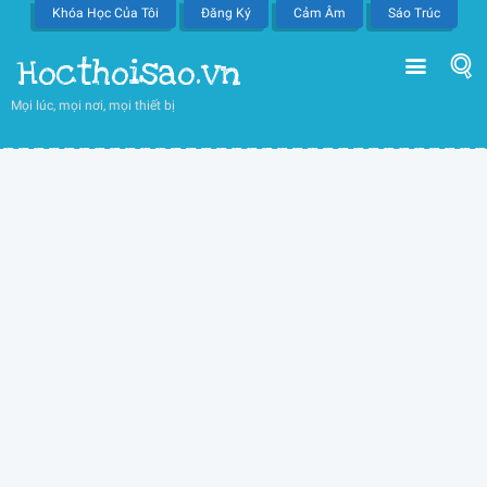
Khóa Học Của Tôi
Đăng Ký
Cảm Âm
Sáo Trúc
Hocthoisao.vn
Mọi lúc, mọi nơi, mọi thiết bị