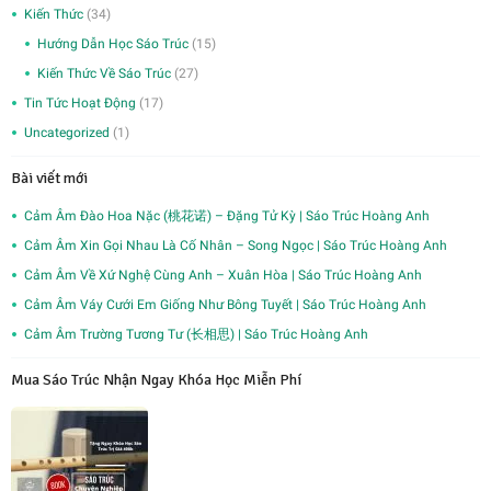
Kiến Thức
(34)
Hướng Dẫn Học Sáo Trúc
(15)
Kiến Thức Về Sáo Trúc
(27)
Tin Tức Hoạt Động
(17)
Uncategorized
(1)
Bài viết mới
Cảm Âm Đào Hoa Nặc (桃花诺) – Đặng Tử Kỳ | Sáo Trúc Hoàng Anh
Cảm Âm Xin Gọi Nhau Là Cố Nhân – Song Ngọc | Sáo Trúc Hoàng Anh
Cảm Âm Về Xứ Nghệ Cùng Anh – Xuân Hòa | Sáo Trúc Hoàng Anh
Cảm Âm Váy Cưới Em Giống Như Bông Tuyết | Sáo Trúc Hoàng Anh
Cảm Âm Trường Tương Tư (长相思) | Sáo Trúc Hoàng Anh
Mua Sáo Trúc Nhận Ngay Khóa Học Miễn Phí