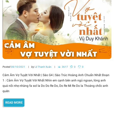
Posted
08/10/2021
by
Lê Thanh Xuân
3617
0
0
Cảm Âm Vợ Tuyệt Vời Nhất | Sáo G4 | Sáo Trúc Hoàng Anh Chuẩn Nhất Đoạn
1 : Cảm Âm Vợ Tuyệt Vời Nhất Nhìn em cạnh bên anh ngủ ngoan, lòng anh
quá nỗi nhẹ nhàng fa sol la Do Do Re Do, Do Re Mi Re Do la Thoáng chốc anh
quên
READ MORE