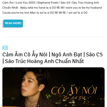
Cảm Âm I Love You 3000 | Stephanie Poetri | Sáo G4 | Sáo Trúc Hoàng Anh
Chuẩn Nhất Baby, take my hand la si DO RE MI I want you to be my husband
Cause you’re my Iron Man la sol la si DO RE MI RE / sol sol la si DO
READ MORE
Cảm Âm Cô Ấy Nói | Ngô Anh Đạt | Sáo C5
| Sáo Trúc Hoàng Anh Chuẩn Nhất