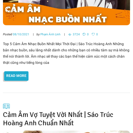
Posted
08/10/2021
by
Phạm Ánh Linh
3724
0
0
Top 5 Cảm Âm Nhạc Buồn Nhất Mọi Thời Đại | Sáo Trúc Hoàng Anh Những
bản nhạc buồn, sâu lắng nhất dành cho những bạn có nhiều tâm sự mà không
thể nói thành lời. Âm nhạc sẽ thay các bạn thể hiện cảm xúc một cách chân
thật cũng như tiếng lòng của
READ MORE
Cảm Âm Vợ Tuyệt Vời Nhất | Sáo Trúc
Hoàng Anh Chuẩn Nhất