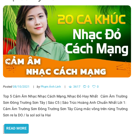
Posted
08/10/2021
by
Phạm Ánh Linh
3617
0
0
Top 5 Cảm Âm Nhạc Nhạc Cách Mạng, Nhạc Đỏ Hay Nhất Cảm Âm Trường
Sơn Đông Trường Sơn Tây | Sáo C5 | Sáo Trúc Hoàng Anh Chuẩn Nhất Lời 1:
Cảm Âm Trường Sơn Đông Trường Sơn Tây Cùng mắc võng trên rừng Trường
Sơn re la DO / la sol sol la Hai
READ MORE