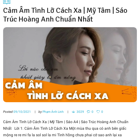
Cảm Âm Tình Lỡ Cách Xa | Mỹ Tâm | Sáo
Trúc Hoàng Anh Chuẩn Nhất
Posted
09/10/2021
by
Phạm Ánh Linh
3029
0
0
Cảm Âm Tình Lỡ Cách Xa | Mỹ Tâm | Sáo A4 | Sáo Trúc Hoàng Anh Chuẩn
Nhất Lời 1: Cảm Âm Tình Lỡ Cách Xa Một mùa thu qua có anh bên giấc
mộng re re mi fa la sol sol la mi Tình hồng chưa phai cớ sao anh lại xa