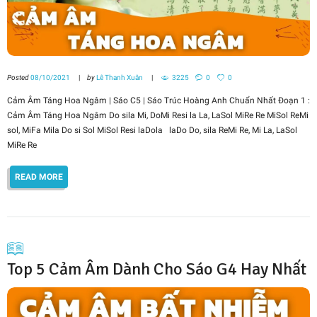
Posted
08/10/2021
by
Lê Thanh Xuân
3225
0
0
Cảm Âm Táng Hoa Ngâm | Sáo C5 | Sáo Trúc Hoàng Anh Chuẩn Nhất Đoạn 1 :
Cảm Âm Táng Hoa Ngâm Do sila Mi, DoMi Resi la La, LaSol MiRe Re MiSol ReMi
sol, MiFa Mila Do si Sol MiSol Resi laDola laDo Do, sila ReMi Re, Mi La, LaSol
MiRe Re
READ MORE
Top 5 Cảm Âm Dành Cho Sáo G4 Hay Nhất