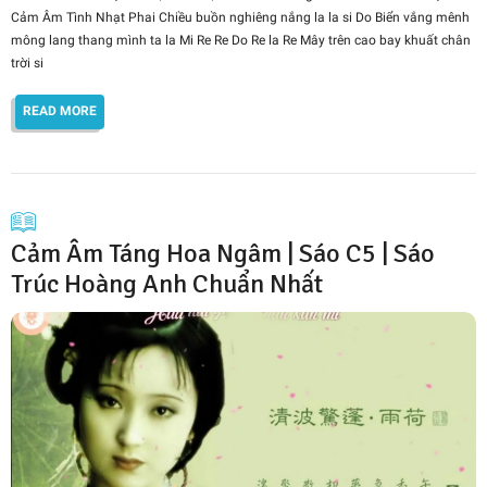
Cảm Âm Tình Nhạt Phai Chiều buồn nghiêng nắng la la si Do Biển vắng mênh
mông lang thang mình ta la Mi Re Re Do Re la Re Mây trên cao bay khuất chân
trời si
READ MORE
Cảm Âm Táng Hoa Ngâm | Sáo C5 | Sáo
Trúc Hoàng Anh Chuẩn Nhất