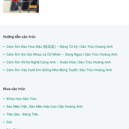
Hướng dẫn sáo trúc
Cảm Âm Đào Hoa Nặc (桃花诺) – Đặng Tử Kỳ | Sáo Trúc Hoàng Anh
Cảm Âm Xin Gọi Nhau Là Cố Nhân – Song Ngọc | Sáo Trúc Hoàng Anh
Cảm Âm Về Xứ Nghệ Cùng Anh – Xuân Hòa | Sáo Trúc Hoàng Anh
Cảm Âm Váy Cưới Em Giống Như Bông Tuyết | Sáo Trúc Hoàng Anh
Mua sáo trúc
Khóa Học Sáo Trúc
Sáo Mèo Việt , Sáo Mèo Kép Cao Cấp Hoàng Anh
Tiêu Sáo - Động Tiêu
Dizi