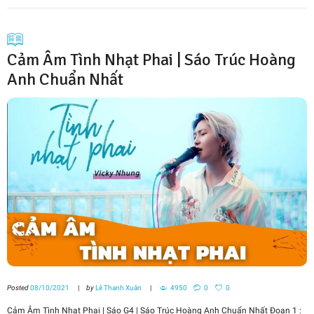
Cảm Âm Tình Nhạt Phai | Sáo Trúc Hoàng
Anh Chuẩn Nhất
Posted
08/10/2021
by
Lê Thanh Xuân
4950
0
0
Cảm Âm Tình Nhạt Phai | Sáo G4 | Sáo Trúc Hoàng Anh Chuẩn Nhất Đoạn 1 :