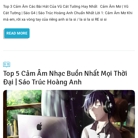
Top 3 Cảm Âm Các Bài Hát Của Vũ Cát Tường Hay Nhất Cảm Âm Mơ | Vũ
Cát Tường | Sáo G4 | Sáo Trúc Hoàng Anh Chuẩn Nhất Lời 1: Cảm Âm Mơ Khi
mà em, rời xa vòng tay của riêng anh si la si / la si la si RE si si
READ MORE
Top 5 Cảm Âm Nhạc Buồn Nhất Mọi Thời
Đại | Sáo Trúc Hoàng Anh